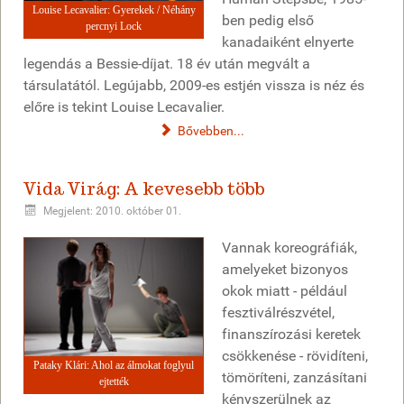
Louise Lecavalier: Gyerekek / Néhány
ben pedig első
percnyi Lock
kanadaiként elnyerte
legendás a Bessie-díjat. 18 év után megvált a
társulatától. Legújabb, 2009-es estjén vissza is néz és
előre is tekint Louise Lecavalier.
Bővebben...
Vida Virág: A kevesebb több
Megjelent: 2010. október 01.
Vannak koreográfiák,
amelyeket bizonyos
okok miatt - például
fesztiválrészvétel,
finanszírozási keretek
csökkenése - rövidíteni,
Pataky Klári: Ahol az álmokat foglyul
tömöríteni, zanzásítani
ejtették
kényszerülnek az