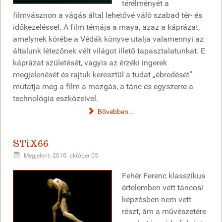
térélményét a
filmvásznon a vágás által lehetővé váló szabad tér- és
időkezeléssel. A film témája a maya, azaz a káprázat,
amelynek körébe a Védák könyve utalja valamennyi az
általunk létezőnek vélt világot illető tapasztalatunkat. E
káprázat születését, vagyis az érzéki ingerek
megjelenését és rajtuk keresztül a tudat „ébredését”
mutatja meg a film a mozgás, a tánc és egyszerre a
technológia eszközeivel.
Bővebben...
STiX66
Megjelent: 2010. október 05.
Fehér Ferenc klasszikus
értelemben vett táncosi
képzésben nem vett
részt, ám a művészetére