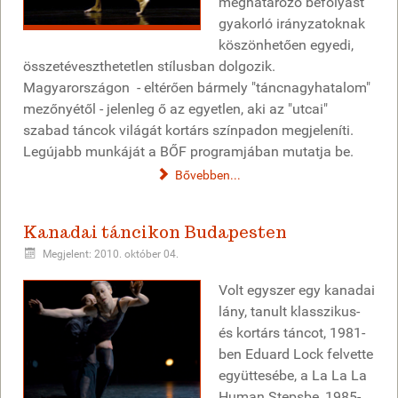
meghatározó befolyást
gyakorló irányzatoknak
köszönhetően egyedi,
összetéveszthetetlen stílusban dolgozik.
Magyarországon - eltérően bármely "táncnagyhatalom"
mezőnyétől - jelenleg ő az egyetlen, aki az "utcai"
szabad táncok világát kortárs színpadon megjeleníti.
Legújabb munkáját a BŐF programjában mutatja be.
Bővebben...
Kanadai táncikon Budapesten
Megjelent: 2010. október 04.
Volt egyszer egy kanadai
lány, tanult klasszikus-
és kortárs táncot, 1981-
ben Eduard Lock felvette
együttesébe, a La La La
Human Stepsbe, 1985-