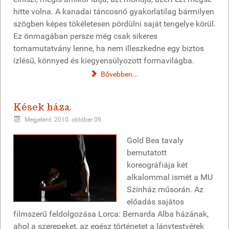
hitte volna. A kanadai táncosnő gyakorlatilag bármilyen
szögben képes tökéletesen pördülni saját tengelye körül.
Ez önmagában persze még csak sikeres
tornamutatvány lenne, ha nem illeszkedne egy biztos
ízlésű, könnyed és kiegyensúlyozott formavilágba.
Bővebben...
Kések háza
Megjelent: 2010. október 09.
Gold Bea tavaly
bemutatott
koreográfiája két
alkalommal ismét a MU
Színház műsorán. Az
előadás sajátos
filmszerű feldolgozása Lorca: Bernarda Alba házának,
ahol a szerepeket, az egész történetet a lánytestvérek