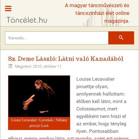
A magyar táncművészeti és
táncszínházi élet online
magazinja.
Keresés
Sz. Deme László: Látni való Kanadából
Megjelent: 2010. október 11.
Louise Lecavalier
piruettje olyan,
amilyennek hallottam:
élőben kell látni, mint a
Colosseumot, mert
egyébként nem hiszi el
Louise Lecavalier: Gyerekek / Néhány
az ember, hogy tényleg
percnyi Lock
ilyen. Pontosabban
elhiszi, mégis amikor látja, azt mondja, azért ezt mégse