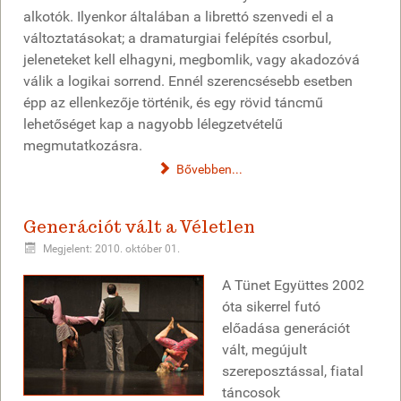
alkotók. Ilyenkor általában a librettó szenvedi el a
változtatásokat; a dramaturgiai felépítés csorbul,
jeleneteket kell elhagyni, megbomlik, vagy akadozóvá
válik a logikai sorrend. Ennél szerencsésebb esetben
épp az ellenkezője történik, és egy rövid táncmű
lehetőséget kap a nagyobb lélegzetvételű
megmutatkozásra.
Bővebben...
Generációt vált a Véletlen
Megjelent: 2010. október 01.
A Tünet Együttes 2002
óta sikerrel futó
előadása generációt
vált, megújult
szereposztással, fiatal
táncosok