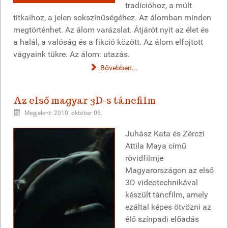
tradícióhoz, a múlt
titkaihoz, a jelen sokszínűségéhez. Az álomban minden
megtörténhet. Az álom varázslat. Átjárót nyit az élet és
a halál, a valóság és a fikció között. Az álom elfojtott
vágyaink tükre. Az álom: utazás.
Bővebben...
Az első magyar 3D-s táncfilm
Megjelent: 2010. október 06.
Juhász Kata és Zérczi
Attila Maya című
rövidfilmje
Magyarországon az első
3D videotechnikával
készült táncfilm, amely
ezáltal képes ötvözni az
élő színpadi előadás