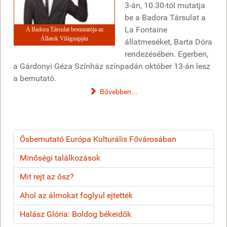
3-án, 10.30-tól mutatja
be a Badora Társulat a
La Fontaine
A Badora Társulat bemutatója az
Állatok Világnapján
állatmeséket, Barta Dóra
rendezésében. Egerben,
a Gárdonyi Géza Színház színpadán október 13-án lesz
a bemutató.
Bővebben...
Ősbemutató Európa Kulturális Fővárosában
Minőségi találkozások
Mit rejt az ősz?
Ahol az álmokat foglyul ejtették
Halász Glória: Boldog békeidők