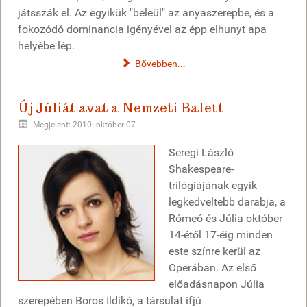
játsszák el. Az egyikük "beleül" az anyaszerepbe, és a
fokozódó dominancia igényével az épp elhunyt apa
helyébe lép.
Bővebben...
Új Júliát avat a Nemzeti Balett
Megjelent: 2010. október 07.
Seregi László
Shakespeare-
trilógiájának egyik
legkedveltebb darabja, a
Rómeó és Júlia október
14-étől 17-éig minden
este színre kerül az
Operában. Az első
előadásnapon Júlia
szerepében Boros Ildikó, a társulat ifjú