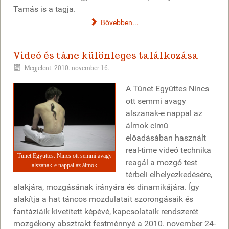
Tamás is a tagja.
Bővebben...
Videó és tánc különleges találkozása
Megjelent: 2010. november 16.
A Tünet Együttes Nincs
ott semmi avagy
alszanak-e nappal az
álmok című
előadásában használt
real-time videó technika
Tünet Együttes: Nincs ott semmi avagy
reagál a mozgó test
alszanak-e nappal az álmok
térbeli elhelyezkedésére,
alakjára, mozgásának irányára és dinamikájára. Így
alakítja a hat táncos mozdulatait szorongásaik és
fantáziáik kivetített képévé, kapcsolataik rendszerét
mozgékony absztrakt festménnyé a 2010. november 24-