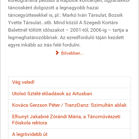
koreografálta például a Rapülők koncertjeit, ugyanakkor
táncosként dolgozott a legnagyobb hazai
táncegyüttesekkel is, pl.: Markó Iván Társulat, Bozsik
Yvette Társulat…stb. Mind közül A Szegedi Kortárs
Balettnél töltött időszakot – 2001-től, 2006-ig – tartja a
legmeghatározóbbnak. Az ezredforduló táján kezdett
egyre inkább az írás felé fordulni.
Bővebben...
Vég veled!
Utolsó Sztélé előadások az Artusban
Kovács Gerzson Péter / TranzDanz: Szimultán ablak
Elhunyt Jakabné Zórándi Mária, a Táncművészeti
Főiskola rektora
A legrövidebb út