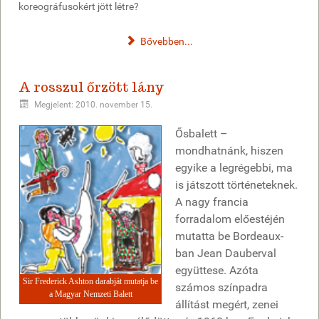
koreográfusokért jött létre?
Bővebben...
A rosszul őrzött lány
Megjelent: 2010. november 15.
Ősbalett –
mondhatnánk, hiszen
egyike a legrégebbi, ma
is játszott történeteknek.
A nagy francia
forradalom előestéjén
mutatta be Bordeaux-
ban Jean Dauberval
együttese. Azóta
Sir Frederick Ashton darabját mutatja be
számos színpadra
a Magyar Nemzeti Balett
állítást megért, zenei