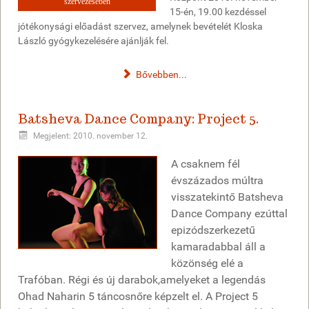
szervezésében
15-én, 19.00 kezdéssel
jótékonysági előadást szervez, amelynek bevételét Kloska
László gyógykezelésére ajánlják fel.
Bővebben...
Batsheva Dance Company: Project 5.
Megjelent: 2010. november 12.
A csaknem fél
évszázados múltra
visszatekintő Batsheva
Dance Company ezúttal
epizódszerkezetű
kamaradabbal áll a
közönség elé a
Trafóban. Régi és új darabok,amelyeket a legendás
Ohad Naharin 5 táncosnőre képzelt el. A Project 5