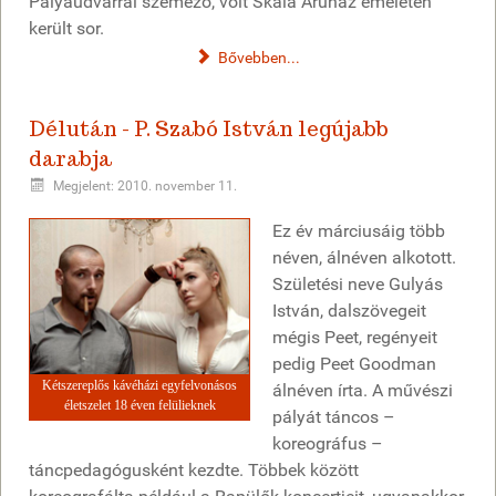
Pályaudvarral szemező, volt Skála Áruház emeletén
került sor.
Bővebben...
Délután - P. Szabó István legújabb
darabja
Megjelent: 2010. november 11.
Ez év márciusáig több
néven, álnéven alkotott.
Születési neve Gulyás
István, dalszövegeit
mégis Peet, regényeit
pedig Peet Goodman
Kétszereplős kávéházi egyfelvonásos
álnéven írta. A művészi
életszelet 18 éven felülieknek
pályát táncos –
koreográfus –
táncpedagógusként kezdte. Többek között