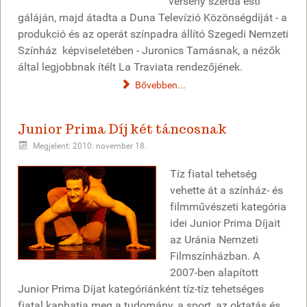
verseny szerda esti
gáláján, majd átadta a Duna Televízió Közönségdíját - a
produkció és az operát színpadra állító Szegedi Nemzeti
Színház képviseletében - Juronics Tamásnak, a nézők
által legjobbnak ítélt La Traviata rendezőjének.
Bővebben...
Junior Prima Díj két táncosnak
Megjelent: 2010. november 18.
Tíz fiatal tehetség
vehette át a színház- és
filmművészeti kategória
idei Junior Prima Díjait
az Uránia Nemzeti
Filmszínházban. A
2007-ben alapított
Junior Prima Díjat kategóriánként tíz-tíz tehetséges
fiatal kaphatja meg a tudomány, a sport, az oktatás és