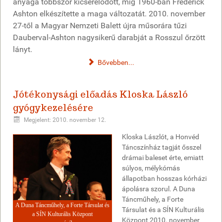
anyaga többször kicserélődött, míg 1960-ban Frederick
Ashton elkészítette a maga változatát. 2010. november
27-től a Magyar Nemzeti Balett újra műsorára tűzi
Dauberval-Ashton nagysikerű darabját a Rosszul őrzött
lányt.
Bővebben...
Jótékonysági előadás Kloska László
gyógykezelésére
Megjelent: 2010. november 12.
Kloska Lászlót, a Honvéd
Táncszínház tagját ősszel
drámai baleset érte, emiatt
súlyos, mélykómás
állapotban hosszas kórházi
ápolásra szorul. A Duna
Táncműhely, a Forte
A Duna Táncműhely, a Forte Társulat és
Társulat és a SÍN Kulturális
a SÍN Kulturális Központ
Központ 2010. november