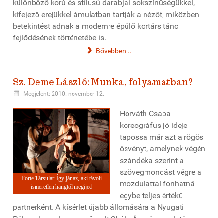
különböző korú és stílusú darabjai sokszínűségükkel,
kifejező erejükkel ámulatban tartják a nézőt, miközben
betekintést adnak a modernre épülő kortárs tánc
fejlődésének történetébe is.
Bővebben...
Sz. Deme László: Munka, folyamatban?
Megjelent: 2010. november 12.
Horváth Csaba
koreográfus jó ideje
tapossa már azt a rögös
ösvényt, amelynek végén
szándéka szerint a
szövegmondást végre a
Forte Társulat: Így jár az, aki távoli
mozdulattal fonhatná
ismeretlen hangtól megijed
egybe teljes értékű
partnerként. A kísérlet újabb állomására a Nyugati