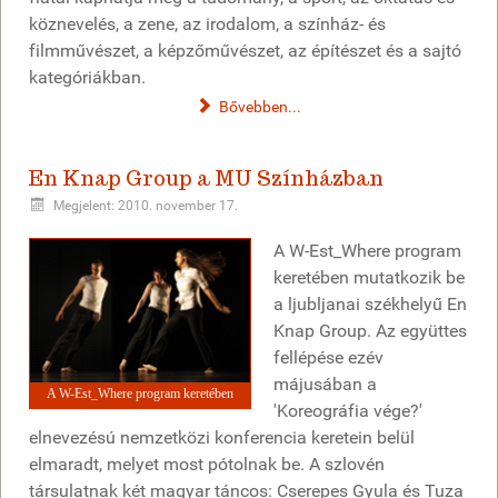
köznevelés, a zene, az irodalom, a színház- és
filmművészet, a képzőművészet, az építészet és a sajtó
kategóriákban.
Bővebben...
En Knap Group a MU Színházban
Megjelent: 2010. november 17.
A W-Est_Where program
keretében mutatkozik be
a ljubljanai székhelyű En
Knap Group. Az együttes
fellépése ezév
májusában a
A W-Est_Where program keretében
'Koreográfia vége?'
elnevezésú nemzetközi konferencia keretein belül
elmaradt, melyet most pótolnak be. A szlovén
társulatnak két magyar táncos: Cserepes Gyula és Tuza