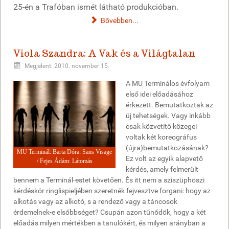
25-én a Trafóban ismét látható produkcióban.
Bővebben...
Viola Szandra: A Vak és a Világtalan
Megjelent: 2010. november 15.
A MU Terminálos évfolyam
első idei előadásához
érkezett. Bemutatkoztak az
új tehetségek. Vagy inkább
csak közvetítő közegei
voltak két koreográfus
(újra)bemutatkozásának?
MU Terminál: Barta Dóra: Sans Visage
Ez volt az egyik alapvető
/ Fejes Ádám: Látomás
kérdés, amely felmerült
bennem a Terminál-estet követően. És itt nem a sziszüphoszi
kérdéskör ringlispieljében szeretnék fejvesztve forgani: hogy az
alkotás vagy az alkotó, s a rendező vagy a táncosok
érdemelnek-e elsőbbséget? Csupán azon tűnődök, hogy a két
előadás milyen mértékben a tanulókért, és milyen arányban a