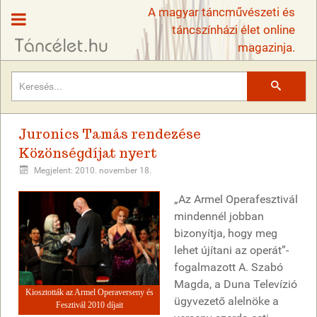
A magyar táncművészeti és
táncszínházi élet online
magazinja.
Keresés
Juronics Tamás rendezése
Közönségdíjat nyert
Megjelent: 2010. november 18.
„Az Armel Operafesztivál
mindennél jobban
bizonyítja, hogy meg
lehet újítani az operát”-
fogalmazott A. Szabó
Magda, a Duna Televízió
Kiosztották az Armel Operaverseny és
ügyvezető alelnöke a
Fesztivál 2010 díjait