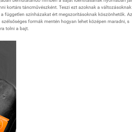
iójában bemutatandó filmben a saját identitásának nyomában jár
enni kortárs táncművészként. Teszi ezt azoknak a változásoknak
 is a független színházakat ért megszorításoknak köszönhetők. A
 a szélsőséges formák mentén hogyan lehet középen maradni, s
 tolni a bajt.