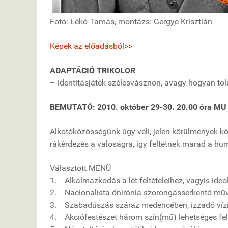
Fotó: Lékó Tamás, montázs: Gergye Krisztián
Képek az előadásból>>
ADAPTÁCIÓ TRIKOLOR
– identitásjáték szélesvásznon, avagy hogyan told
BEMUTATÓ: 2010. október 29-30. 20.00 óra MU
Alkotóközösségünk úgy véli, jelen körülmények kö
rákérdezés a valóságra, így feltétnek marad a hu
Választott MENÜ
1. Alkalmazkodás a lét feltételeihez, vagyis ideoló
2. Nacionalista önirónia szorongásserkentő műv
3. Szabadúszás száraz medencében, izzadó vízi
4. Akciófestészet három szín(mű) lehetséges felel