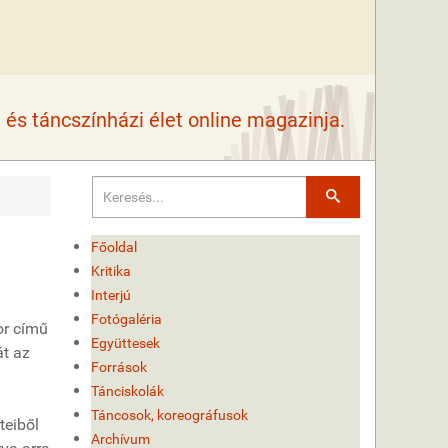
és táncszínházi élet online magazinja.
Keresés
Főoldal
Kritika
Interjú
Fotógaléria
or című
Együttesek
át az
Források
Tánciskolák
Táncosok, koreográfusok
teiből
Archívum