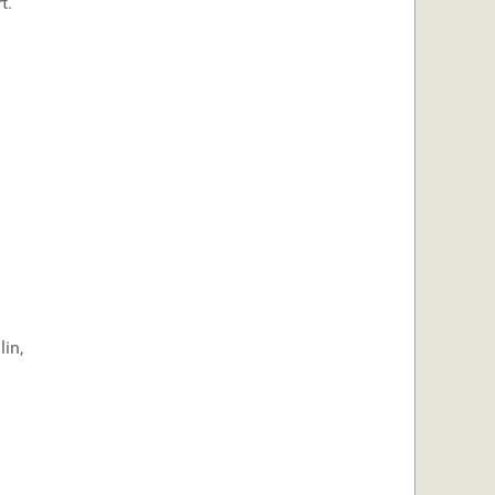
t.
lin,