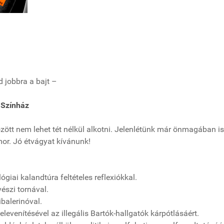
 jobbra a bajt –
 Színház
zött nem lehet tét nélkül alkotni. Jelenlétünk már önmagában is
mor. Jó étvágyat kívánunk!
giai kalandtúra feltételes reflexiókkal.
észi tornával.
balerinóval.
evenítésével az illegális Bartók-hallgatók kárpótlásáért.