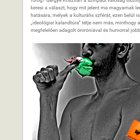
forog? Gergye Krisztián a színpadi valóság illúz
keresi a választ, hogy mit jelent ma magyarnak l
hatására, melyek a kulturális szférát, ezen belül
„ideológiai kalandtúra” tétje nem más, minthogy
megfelelően adagolt öniróniával és humorral jobbra