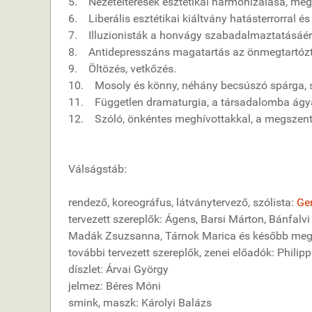
5. Nézeteltérések esztétikai harmonizálása, mego
6. Liberális esztétikai kiáltvány hatásterrorral és
7. Illuzionisták a honvágy szabadalmaztatásáér
8. Antidepresszáns magatartás az önmegtartózt
9. Öltözés, vetkőzés.
10. Mosoly és könny, néhány becsúszó spárga, s
11. Független dramaturgia, a társadalomba ágyaz
12. Szóló, önkéntes meghívottakkal, a megszents
Válságstáb:
rendező, koreográfus, látványtervező, szólista:
Ger
tervezett szereplők: Ágens, Barsi Márton, Bánfalvi
Madák Zsuzsanna, Tárnok Marica és később me
további tervezett szereplők, zenei előadók: Phili
díszlet: Árvai György
jelmez: Béres Móni
smink, maszk: Károlyi Balázs