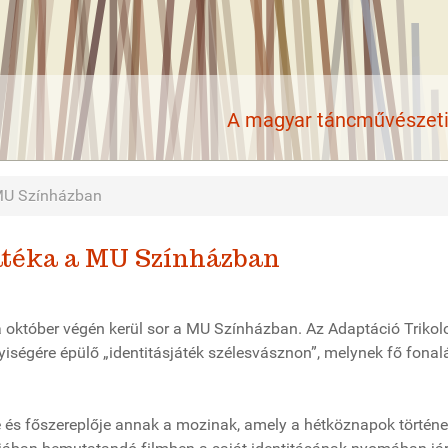
A magyar táncművészeti 
 MU Színházban
játéka a MU Színházban
ra október végén kerül sor a MU Színházban. Az Adaptáció Trikol
iségére épülő „identitásjáték szélesvásznon”, melynek fő fonal
e és főszereplője annak a mozinak, amely a hétköznapok történe