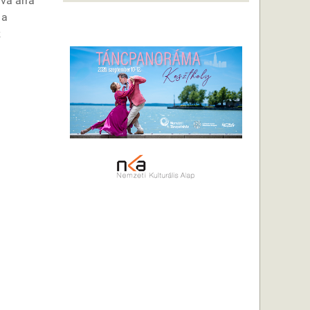
va arra
 a
z