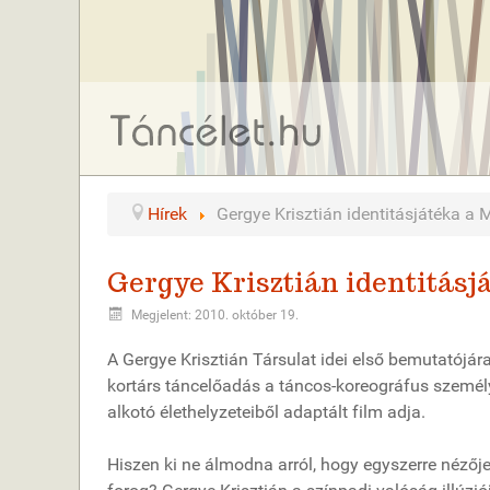
Hírek
Gergye Krisztián identitásjátéka a
Gergye Krisztián identitás
Megjelent: 2010. október 19.
A Gergye Krisztián Társulat idei első bemutatójá
kortárs táncelőadás a táncos-koreográfus személy
alkotó élethelyzeteiből adaptált film adja.
Hiszen ki ne álmodna arról, hogy egyszerre nézőj