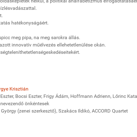
ldásképletek nélkül, a politikai analfabetizmus elfogadtatásáér
 ízlésvadászattal.
t.
atás hatékonyságáért.
picc meg pipa, na meg sarokra állás.
ott innovatív műélvezés ellehetetlenülése okán.
égteleníthetetlenségeskedéseitekért.
gye Krisztián
 Eszter, Bocsi Eszter, Frigy Ádám, Hoffmann Adrienn, Lőrinc Kata
gnevezendő önkéntesek
pp György (zenei szerkesztő), Szakács Ildikó, ACCORD Quartet