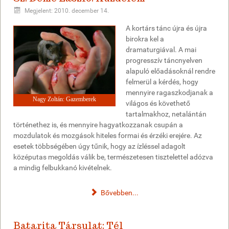
Megjelent: 2010. december 14.
A kortárs tánc újra és újra
birokra kel a
dramaturgiával. A mai
progresszív táncnyelven
alapuló előadásoknál rendre
felmerül a kérdés, hogy
mennyire ragaszkodjanak a
Nagy Zoltán: Gazemberek
világos és követhető
tartalmakhoz, netalántán
történethez is, és mennyire hagyatkozzanak csupán a
mozdulatok és mozgások hiteles formai és érzéki erejére. Az
esetek többségében úgy tűnik, hogy az ízléssel adagolt
középutas megoldás válik be, természetesen tisztelettel adózva
a mindig felbukkanó kivételnek.
Bővebben...
Batarita Társulat: Tél