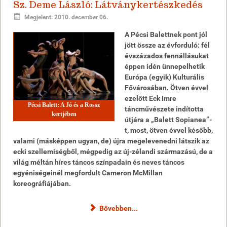
Sz. Deme László: Látványkertészkedés
Megjelent: 2010. december 06.
A Pécsi Balettnek pont jól
jött össze az évforduló: fél
évszázados fennállásukat
éppen idén ünnepelhetik
Európa (egyik) Kulturális
Fővárosában. Ötven évvel
ezelőtt Eck Imre
Pécsi Balett: A Jó és a Rossz
táncművészete indította
kertjében
útjára a „Balett Sopianea”-
t, most, ötven évvel később,
valami (másképpen ugyan, de) újra megelevenedni látszik az
ecki szellemiségből, mégpedig az új-zélandi származású, de a
világ méltán híres táncos színpadain és neves táncos
egyéniségeinél megfordult Cameron McMillan
koreográfiájában.
Bővebben...