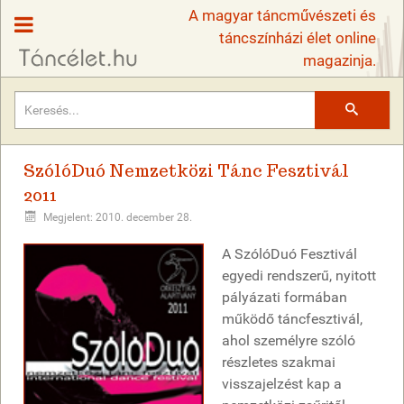
A magyar táncművészeti és
táncszínházi élet online
magazinja.
Keresés
SzólóDuó Nemzetközi Tánc Fesztivál
2011
Megjelent: 2010. december 28.
A SzólóDuó Fesztivál
egyedi rendszerű, nyitott
pályázati formában
működő táncfesztivál,
ahol személyre szóló
részletes szakmai
visszajelzést kap a