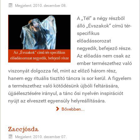
Megjelent: 2010. december 08.
A „Tél” a négy részből
álló „Évszakok” című tér-
specifikus
előadássorozat
negyedik, befejező része.
Az „Évszakok” című tér-specifikus
Az előadás nem csak az
előadássorozat negyedik, befejező része
ember természethez való
viszonyát dolgozza fel, mint az előző három rész,
hanem egy rituális tisztító táncra is sor kerül. A figyelem
a természethez való kötődésünk újbóli feltárására,
újjáélesztésére irányul, a tánc ősi nyelvén inspirációt
nyújt az elveszett egyensúly helyreállítására.
Bővebben...
Zaccjósda
Megjelent: 2010. december 07.