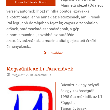
Frenák Pál Társulat: K.rush
Marinetti idézet (Óda egy
versenyautomobilhoz) mintha pontos, szavakkal
alkotott párja lenne annak az életérzésnek, ami Frenák
Pál legújabb darabjában fejez ki; vagyis a zabolátlan
erőnek, határoszlató szabadságnak, a gép
dinamizmusának, továbbá az autófétis
szexuálvarázsának, a masina által gerjesztett érzéki
élményeknek..
Bővebben...
Megszűnik az L1 Táncművek
Megjelent: 2010. december 15.
Búcsúzunk egy helytől
és egy közösségtől!
1998 óta működik az L1
Független
Táncművészek