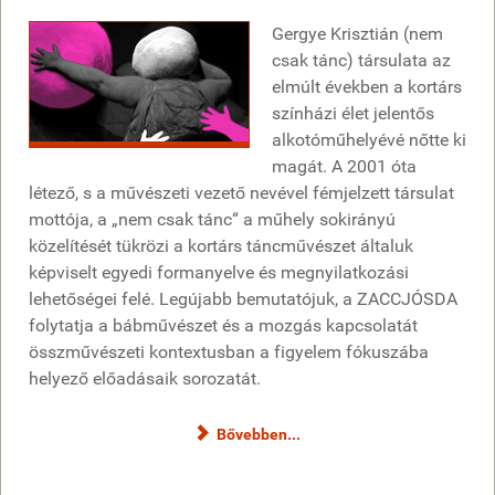
Gergye Krisztián (nem
csak tánc) társulata az
elmúlt években a kortárs
színházi élet jelentős
alkotóműhelyévé nőtte ki
magát. A 2001 óta
létező, s a művészeti vezető nevével fémjelzett társulat
mottója, a „nem csak tánc“ a műhely sokirányú
közelítését tükrözi a kortárs táncművészet általuk
képviselt egyedi formanyelve és megnyilatkozási
lehetőségei felé. Legújabb bemutatójuk, a ZACCJÓSDA
folytatja a bábművészet és a mozgás kapcsolatát
összművészeti kontextusban a figyelem fókuszába
helyező előadásaik sorozatát.
Bővebben...