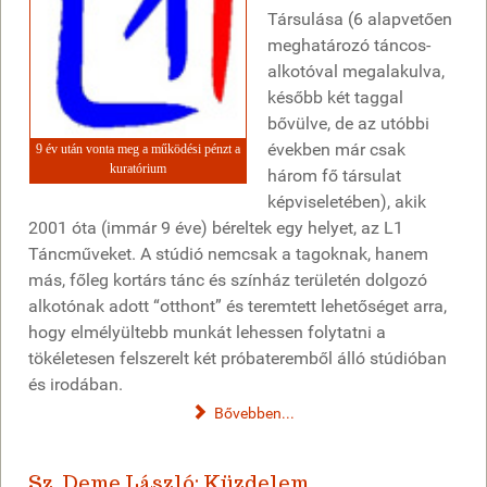
Társulása (6 alapvetően
meghatározó táncos-
alkotóval megalakulva,
később két taggal
bővülve, de az utóbbi
években már csak
9 év után vonta meg a működési pénzt a
kuratórium
három fő társulat
képviseletében), akik
2001 óta (immár 9 éve) béreltek egy helyet, az L1
Táncműveket. A stúdió nemcsak a tagoknak, hanem
más, főleg kortárs tánc és színház területén dolgozó
alkotónak adott “otthont” és teremtett lehetőséget arra,
hogy elmélyültebb munkát lehessen folytatni a
tökéletesen felszerelt két próbateremből álló stúdióban
és irodában.
Bővebben...
Sz. Deme László: Küzdelem