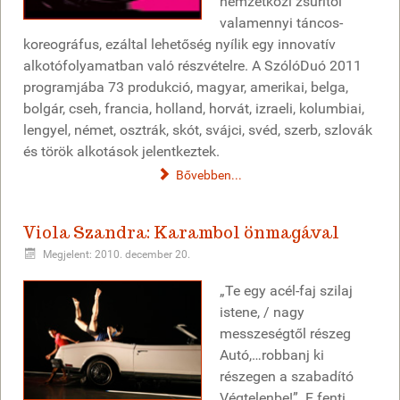
nemzetközi zsűritől
valamennyi táncos-
koreográfus, ezáltal lehetőség nyílik egy innovatív
alkotófolyamatban való részvételre. A SzólóDuó 2011
programjába 73 produkció, magyar, amerikai, belga,
bolgár, cseh, francia, holland, horvát, izraeli, kolumbiai,
lengyel, német, osztrák, skót, svájci, svéd, szerb, szlovák
és török alkotások jelentkeztek.
Bővebben...
Viola Szandra: Karambol önmagával
Megjelent: 2010. december 20.
„Te egy acél-faj szilaj
istene, / nagy
messzeségtől részeg
Autó,…robbanj ki
részegen a szabadító
Végtelenbe!”. E fenti