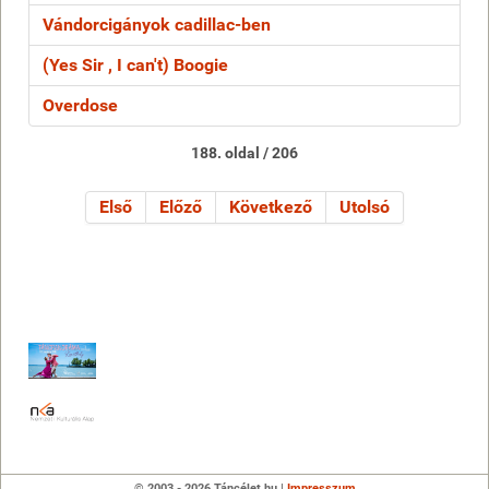
Vándorcigányok cadillac-ben
(Yes Sir , I can't) Boogie
Overdose
188. oldal / 206
Első
Előző
Következő
Utolsó
© 2003 - 2026 Táncélet.hu |
Impresszum