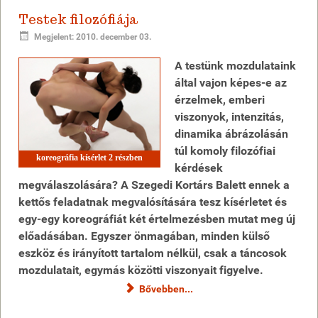
Testek filozófiája
Megjelent: 2010. december 03.
A testünk mozdulataink
által vajon képes-e az
érzelmek, emberi
viszonyok, intenzitás,
dinamika ábrázolásán
túl komoly filozófiai
koreográfia kísérlet 2 részben
kérdések
megválaszolására? A Szegedi Kortárs Balett ennek a
kettős feladatnak megvalósítására tesz kísérletet és
egy-egy koreográfiát két értelmezésben mutat meg új
előadásában. Egyszer önmagában, minden külső
eszköz és irányított tartalom nélkül, csak a táncosok
mozdulatait, egymás közötti viszonyait figyelve.
Bővebben...