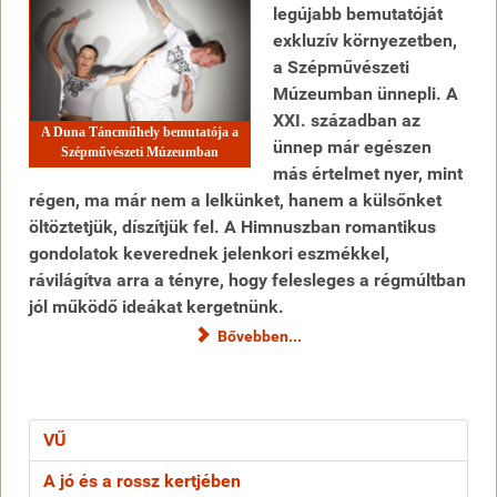
legújabb bemutatóját
exkluzív környezetben,
a Szépművészeti
Múzeumban ünnepli. A
XXI. században az
A Duna Táncműhely bemutatója a
ünnep már egészen
Szépművészeti Múzeumban
más értelmet nyer, mint
régen, ma már nem a lelkünket, hanem a külsőnket
öltöztetjük, díszítjük fel. A Himnuszban romantikus
gondolatok keverednek jelenkori eszmékkel,
rávilágítva arra a tényre, hogy felesleges a régmúltban
jól működő ideákat kergetnünk.
Bővebben...
VŰ
A jó és a rossz kertjében