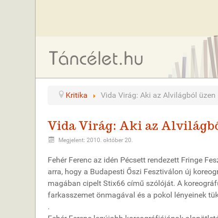
Kritika
Vida Virág: Aki az Alvilágból üzen
Vida Virág: Aki az Alvilágb
Megjelent: 2010. október 20.
Fehér Ferenc az idén Pécsett rendezett Fringe Fesz
arra, hogy a Budapesti Őszi Fesztiválon új koreogr
magában cipelt Stix66 című szólóját. A koreográf
farkasszemet önmagával és a pokol lényeinek tük
.