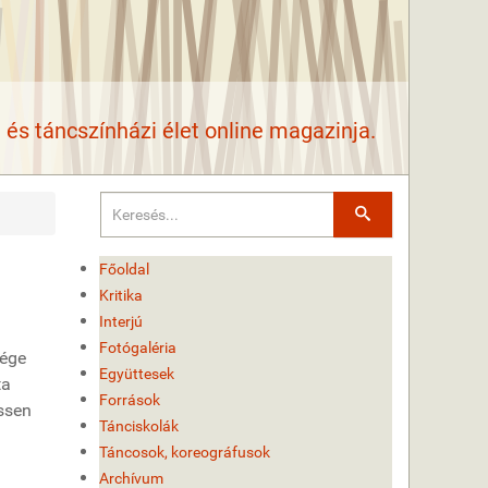
és táncszínházi élet online magazinja.
Keresés
Főoldal
Kritika
Interjú
Fotógaléria
sége
Együttesek
ta
Források
essen
Tánciskolák
Táncosok, koreográfusok
Archívum