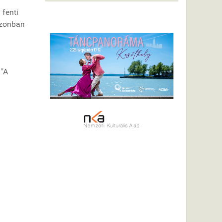
 fenti
azonban
 "A