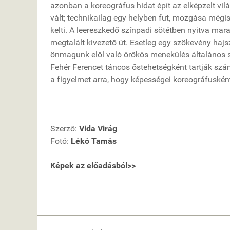
azonban a koreográfus hidat épít az elképzelt vilá
vált; technikailag egy helyben fut, mozgása mégi
kelti. A leereszkedő színpadi sötétben nyitva marad
megtalált kivezető út. Esetleg egy szökevény hajs
önmagunk elől való örökös menekülés általános
Fehér Ferencet táncos őstehetségként tartják szá
a figyelmet arra, hogy képességei koreográfuské
Szerző:
Vida Virág
Fotó:
Lékó Tamás
Képek az előadásból>>