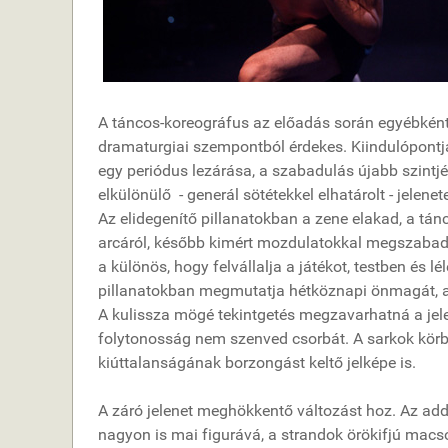
A táncos-koreográfus az előadás során egyébként 
dramaturgiai szempontból érdekes. Kiindulópontja
egy periódus lezárása, a szabadulás újabb szintjén
elkülönülő - generál sötétekkel elhatárolt - jelen
Az elidegenítő pillanatokban a zene elakad, a táncos
arcáról, később kimért mozdulatokkal megszabadul
a különös, hogy felvállalja a játékot, testben és l
pillanatokban megmutatja hétköznapi önmagát, a pr
A kulissza mögé tekintgetés megzavarhatná a jele
folytonosság nem szenved csorbát. A sarkok körbe
kiúttalanságának borzongást keltő jelképe is.
A záró jelenet meghökkentő változást hoz. Az add
nagyon is mai figurává, a strandok örökifjú macsój