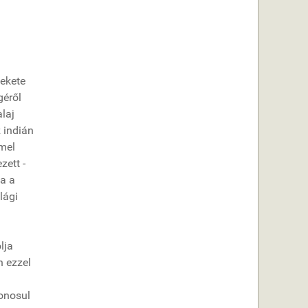
fekete
géről
laj
 indián
mmel
zett -
za a
lági
lja
n ezzel
onosul