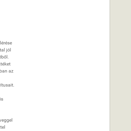
lérése
al jól
éből.
jtéket
ában az
tusait.
és
veggel
tel