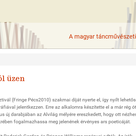
A magyar táncművészeti 
ól üzen
tivál (Fringe Pécs2010) szakmai díját nyerte el, így nyílt lehető
áfiával jelentkezzen. Erre az alkalomra készítette el a már rég ó
us új darabjában az Alvilág mélyére ereszkedett, hogy ott nézh
rében fogalmazhassa meg jelenének érvényes ars poeticáját.