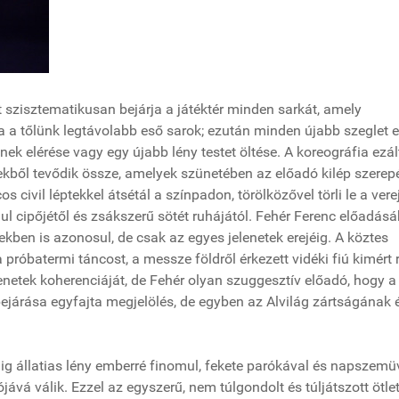
szisztematikusan bejárja a játéktér minden sarkát, amely
 a tőlünk legtávolabb eső sarok; ezután minden újabb szeglet e
ek elérése vagy egy újabb lény testet öltése. A koreográfia ezált
etekből tevődik össze, amelyek szünetében az előadó kilép szerep
 civil léptekkel átsétál a színpadon, törölközővel törli le a vere
 cipőjétől és zsákszerű sötét ruhájától. Fehér Ferenc előadás
élekben is azonosul, de csak az egyes jelenetek erejéig. A köztes
óbatermi táncost, a messze földről érkezett vidéki fiú kimért rí
netek koherenciáját, de Fehér olyan szuggesztív előadó, hogy a
járása egyfajta megjelölés, de egyben az Alvilág zártságának 
ig állatias lény emberré finomul, fekete parókával és napszemü
ává válik. Ezzel az egyszerű, nem túlgondolt és túljátszott ötlet