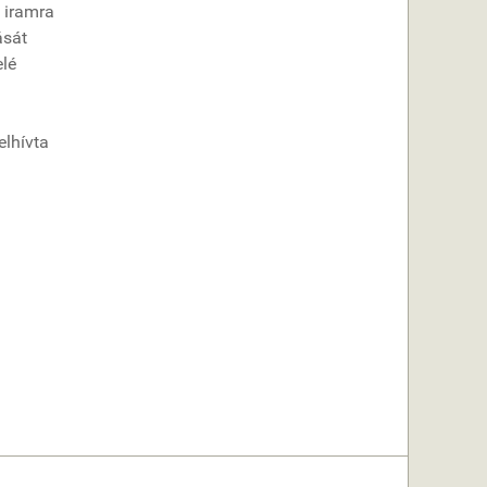
t iramra
ását
elé
elhívta