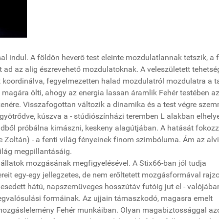
indul. A földön heverő test eleinte mozdulatlannak tetszik, a 
t ad az alig észrevehető mozdulatoknak. A veleszületett tehetsé
 koordinálva, fegyelmezetten halad mozdulatról mozdulatra a ta
 magára ölti, ahogy az energia lassan áramlik Fehér testében az
 zenére. Visszafogottan változik a dinamika és a test végre sze
 gyötrődve, kúszva a - stúdiószínházi teremben L alakban elhelye
öldből próbálna kimászni, keskeny alagútjában. A hatását fokoz
lle Zoltán) - a fenti világ fényeinek finom szimbóluma. Ám az alvi
ilág megpillantásáig.
, állatok mozgásának megfigyelésével. A Stix66-ban jól tudja
reit egy-egy jellegzetes, de nem erőltetett mozgásformával rajzo
nesedett hátú, napszemüveges hosszútáv futóig jut el - valójába
egvalósulási formáinak. Az ujjain támaszkodó, magasra emelt
ő mozgáslelemény Fehér munkáiban. Olyan magabiztossággal az