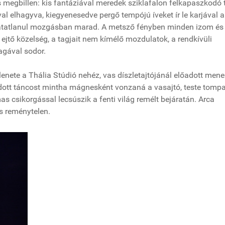
s megbillen: kis fantáziával meredek sziklafalon felkapaszkodó 
val elhagyva, kiegyenesedve pergő tempójú íveket ír le karjával a
hatatlanul mozgásban marad. A metsző fényben minden izom és 
a ejtő közelség, a tagjait nem kímélő mozdulatok, a rendkívüli
agával sodor.
lenete a Thália Stúdió nehéz, vas díszletajtójánál előadott mene
dott táncost mintha mágnesként vonzaná a vasajtó, teste tomp
 csikorgással lecsúszik a fenti világ remélt bejáratán. Arca
 is reménytelen.