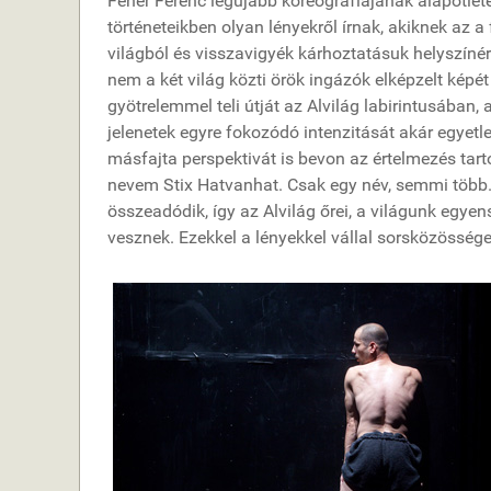
Fehér Ferenc legújabb koreográfiájának alapötlet
történeteikben olyan lényekről írnak, akiknek az a
világból és visszavigyék kárhoztatásuk helyszíné
nem a két világ közti örök ingázók elképzelt képét 
gyötrelemmel teli útját az Alvilág labirintusában, a
jelenetek egyre fokozódó intenzitását akár egyetl
másfajta perspektivát is bevon az értelmezés tart
nevem Stix Hatvanhat. Csak egy név, semmi több.
összeadódik, így az Alvilág őrei, a világunk egy
vesznek. Ezekkel a lényekkel vállal sorsközösség