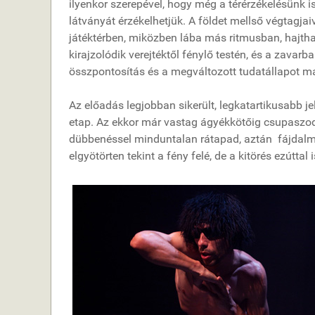
ilyenkor szerepével, hogy még a térérzékelésünk i
látványát érzékelhetjük. A földet mellső végtagjai
játéktérben, miközben lába más ritmusban, hajt
kirajzolódik verejtéktől fénylő testén, és a zavarb
összpontosítás és a megváltozott tudatállapot m
Az előadás legjobban sikerült, legkatartikusabb je
etap. Az ekkor már vastag ágyékkötőig csupaszo
dübbenéssel minduntalan rátapad, aztán fájdalmas
elgyötörten tekint a fény felé, de a kitörés ezúttal