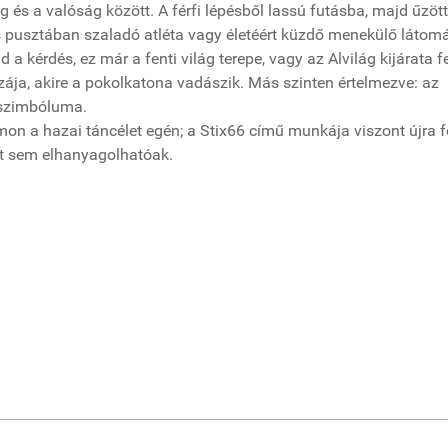
g és a valóság között. A férfi lépésből lassú futásba, majd űzöt
s pusztában szaladó atléta vagy életéért küzdő menekülő látom
 a kérdés, ez már a fenti világ terepe, vagy az Alvilág kijárata f
zája, akire a pokolkatona vadászik. Más szinten értelmezve: az
 szimbóluma.
mon a hazai táncélet egén; a Stix66 című munkája viszont újra f
nt sem elhanyagolhatóak.