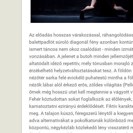
Az előadás hosszas várakozással, ráhangolódással 
balettpadlót súroló diagonál fény azonban kontúr
ismert táncos nem okoz csalódást - minden izmát
vonzásában. A jelenet a butoh minden jellemzőjét
altatódalt idéző repetitív, mély tónusban morajló
érzékelhető helyzetváltoztatásokat tesz. A földön
nézőtér sarka felé evickélő puhatestű mintha a f
nézők lábai alól érkező erős, zöldes világítás (Pe
őrnek még hosszú utat kell megtennie a vágyott v
Fehér köztudottan sokat foglalkozik az élőlények
kamatoztatni ezirányú érdeklődését. Fiktív karakte
meg. A talajon kúszó, féregszerű lénytől a kiegye
adva alternatívákat a pokolkatonák különböző m
központú, négykézláb közlekedő lény visszatér