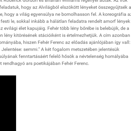
ét Roderick Gordon és Brianan Williams regényei adták. Az írók
 feladatuk, hogy az Alvilágból elszökött lényeket összegyűjtsék a
re, hogy a világ egyensúlya ne bomolhasson fel. A koreográfia 
festi le, sokkal inkább a hálátlan feladatra rendelt amorf lények
z evilági élet kapujáig. Fehér több lény bőrébe is belebújik, de a
en lény kitörésének stációiként is értelmezhetjük. A cím azonban
ományába, hiszen Fehér Ferenc az előadás ajánlójában így vall:
 Jelentése: semmi." A két fogalom metszetében jelentésük
ensúlyának fenntartásáért felelő hősök a névtelenség homályába
et rendhagyó ars poetikájában Fehér Ferenc.