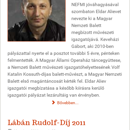
NEFMI jóváhagyásával
szombaton Eldar Alievet
nevezte ki a Magyar
Nemzeti Balett
megbízott művészeti
igazgatójává. Keveházi
Gábort, aki 2010-ben
pályázattal nyerte el a posztot további 5 évre, pénteken
felmentették. A Magyar Állami Operaház táncegyüttese,
a Nemzeti Balett művészeti igazgatóhelyettesének Volf
Katalin Kossuth-díjas balett-művészt, a Magyar Nemzeti
Balett első magántáncosát kérték fel.
Eldar Aliev
igazgatói megbízatása a később kiírásra kerülő
igazgatói pályázat lezárultáig van érvényben.
Bővebben...
Lábán Rudolf-Díj 2011