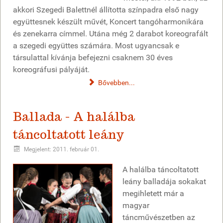
akkori Szegedi Balettnél állította színpadra első nagy
együttesnek készült művét, Koncert tangóharmonikára
és zenekarra címmel. Utána még 2 darabot koreografált
a szegedi együttes számára. Most ugyancsak e
társulattal kívánja befejezni csaknem 30 éves
koreográfusi pályáját.
Bővebben...
Ballada - A halálba
táncoltatott leány
Megjelent: 2011. február 01.
A halálba táncoltatott
leány balladája sokakat
megihletett már a
magyar
táncművészetben az