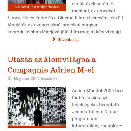
elmúlt évek során. E
A Honvéd Táncszínház előadása
mostani, az amerikai
filmes, Hules Endre és a Cinema-Film felkérésére készült
táncjáték az azonos című, amerikai-magyar
koprodukcióban létrejövő játékfilm magját képezi majd.
Bővebben...
Utazás az álomvilágba a
Compagnie Adrien M-el
Megjelent: 2011. február 01.
Adrien Mondot 2004-ben
tűnt fel a cirkuszi
tehetségeket bemutató
Jeunes Talents Cirque
programban.
Informatikus, zsonglőr –