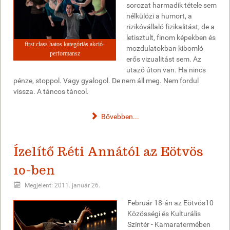
sorozat harmadik tétele sem
nélkülözi a humort, a
rizikóvállaló fizikalitást, de a
letisztult, finom képekben és
first class hatos kategóriás akció-
mozdulatokban kibomló
performansz
erős vizualitást sem. Az
utazó úton van. Ha nincs
pénze, stoppol. Vagy gyalogol. De nem áll meg. Nem fordul
vissza. A táncos táncol.
Bővebben...
Ízelítő Réti Annától az Eötvös
10-ben
Megjelent: 2011. január 26.
Február 18-án az Eötvös10
Közösségi és Kulturális
Színtér - Kamaratermében