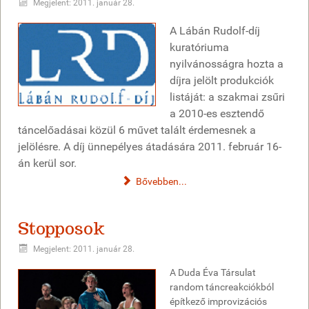
Megjelent: 2011. január 28.
A Lábán Rudolf-díj
kuratóriuma
nyilvánosságra hozta a
díjra jelölt produkciók
listáját: a szakmai zsűri
a 2010-es esztendő
táncelőadásai közül 6 művet talált érdemesnek a
jelölésre. A díj ünnepélyes átadására 2011. február 16-
án kerül sor.
Bővebben...
Stopposok
Megjelent: 2011. január 28.
A Duda Éva Társulat
random táncreakciókból
építkező improvizációs