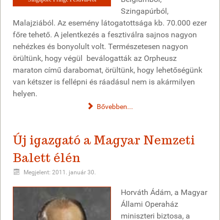
Szingapúrból,
Malajziából. Az esemény látogatottsága kb. 70.000 ezer
főre tehető. A jelentkezés a fesztiválra sajnos nagyon
nehézkes és bonyolult volt. Természetesen nagyon
örültünk, hogy végül beválogatták az Orpheusz
maraton című darabomat, örültünk, hogy lehetőségünk
van kétszer is fellépni és ráadásul nem is akármilyen
helyen.
Bővebben...
Új igazgató a Magyar Nemzeti
Balett élén
Megjelent: 2011. január 30.
Horváth Ádám, a Magyar
Állami Operaház
miniszteri biztosa, a