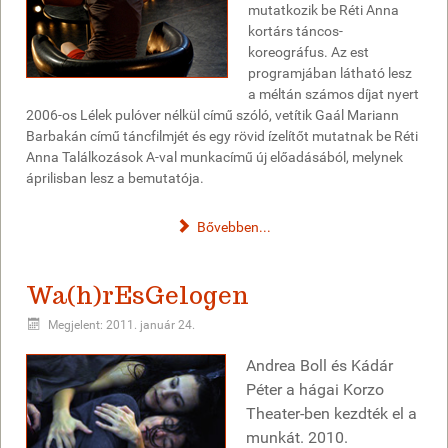
mutatkozik be Réti Anna
kortárs táncos-
koreográfus. Az est
programjában látható lesz
a méltán számos díjat nyert
2006-os Lélek pulóver nélkül című szóló, vetítik Gaál Mariann
Barbakán című táncfilmjét és egy rövid ízelítőt mutatnak be Réti
Anna Találkozások A-val munkacímű új előadásából, melynek
áprilisban lesz a bemutatója.
Bővebben...
Wa(h)rEsGelogen
Megjelent: 2011. január 24.
Andrea Boll és Kádár
Péter a hágai Korzo
Theater-ben kezdték el a
munkát. 2010.