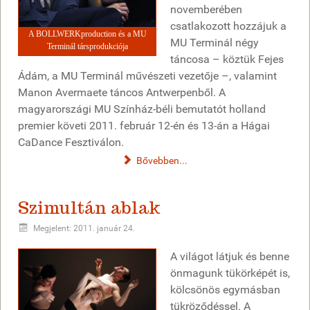
novemberében
csatlakozott hozzájuk a
A BOLLWERKproduction és a MU
MU Terminál négy
Terminál társprodukciója
táncosa – köztük Fejes
Ádám, a MU Terminál művészeti vezetője –, valamint
Manon Avermaete táncos Antwerpenből. A
magyarországi MU Színház-béli bemutatót holland
premier követi 2011. február 12-én és 13-án a Hágai
CaDance Fesztiválon.
Bővebben...
Szimultán ablak
Megjelent: 2011. január 24.
A világot látjuk és benne
önmagunk tükörképét is,
kölcsönös egymásban
tükröződéssel. A