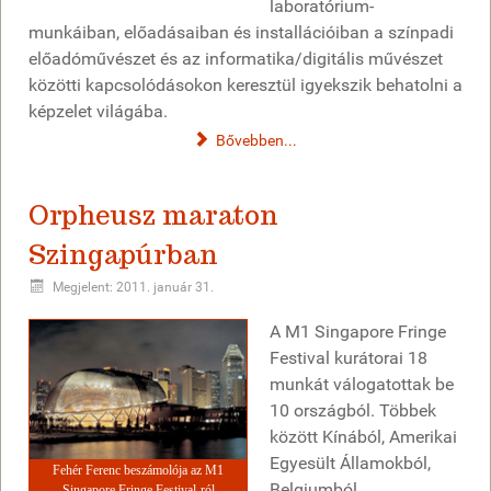
laboratórium-
munkáiban, előadásaiban és installációiban a színpadi
előadóművészet és az informatika/digitális művészet
közötti kapcsolódásokon keresztül igyekszik behatolni a
képzelet világába.
Bővebben...
Orpheusz maraton
Szingapúrban
Megjelent: 2011. január 31.
A M1 Singapore Fringe
Festival kurátorai 18
munkát válogatottak be
10 országból. Többek
között Kínából, Amerikai
Egyesült Államokból,
Fehér Ferenc beszámolója az M1
Belgiumból,
Singapore Fringe Festival-ról