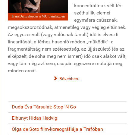
koncentráltnak vélt tér
széthullik, elemei
TranzDanz előadás a MU Színházban
egymásra csúsznak,
megsokszorozódnak, átmenetileg vagy végleg eltűnnek.
Az egyszer volt (vagy valósnak tanult) idő is elveszti
linearitását, a térhez hasonló módon „működik”: a
fragmentáltság nem szétesettség, az újjászülető (és az
elképzelt, de soha meg nem ismert) idő csak alakot vált,
vagy tán még azt sem, csupán egyszerre mutatja meg
minden arcát.
Bővebben...
Duda Éva Társulat: Stop 'N Go
Elhunyt Hidas Hedvig
Olga de Soto film-koreográfiája a Trafóban