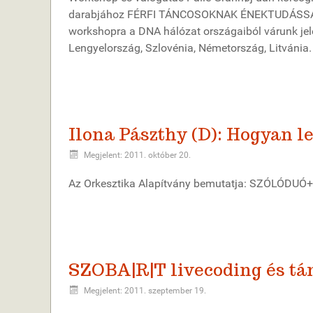
darabjához FÉRFI TÁNCOSOKNAK ÉNEKTUDÁSSA
workshopra a DNA hálózat országaiból várunk jel
Lengyelország, Szlovénia, Németország, Litvánia.
Ilona Pászthy (D): Hogyan l
Megjelent: 2011. október 20.
Az Orkesztika Alapítvány bemutatja: SZÓLÓDUÓ+
SZOBA|R|T livecoding és tá
Megjelent: 2011. szeptember 19.