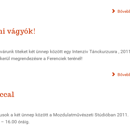
Bővebb
ni vágyók!
várunk titeket két ünnep között egy Intenziv Tánckurzusra , 201
erül megrendezésre a Ferenciek terénél!
Bővebb
ccal
rzusok a két ünnep között a Mozdulatművészeti Stúdióban 2011.
 – 16.00 óráig.