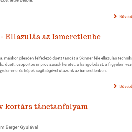
tt létre belőle.
Bővebb
- Ellazulás az Ismeretlenbe
, máskor jólesően felfedező duett táncát a Skinner féle ellazulás technik
, duett, csoportos improvizációk keretét, a hangolódást, a fi gyelem vez
figyelemmel és képek segítségével utazunk az ismeretlenben.
Bővebb
ív kortárs tánctanfolyam
am Berger Gyulával