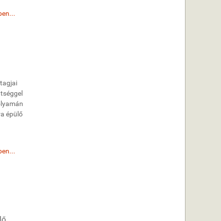
en...
tagjai
ttséggel
folyamán
ra épülő
en...
lő