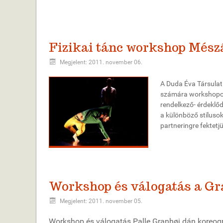
Fizikai tánc workshop Mész
Megjelent: 2011. november 06.
A Duda Éva Társulat
számára workshopot t
rendelkező- érdeklő
a különböző stílusok
partneringre fektetj
Workshop és válogatás a Gr
Megjelent: 2011. november 05.
Workshop és válogatás Palle Granhøj dán koreog