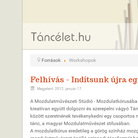
Források
Workshopok
Felhívás - Indítsunk újra e
Megjelent: 2012. január 17.
A Mozdulatművészeti Stúdió - Mozdulatkórusába vár
kreatívan együtt dolgozni és szerepelni vágyó Tá
között szeretnének tevékenykedni egy csoportos
tánc, a magyar Mozdulatművészet stílusában.
A mozdulatkórus eredetileg a görög színház mozgó