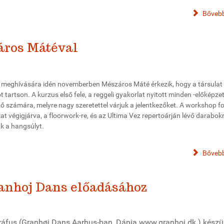
Bővebb
áros Mátéval
 meghívására idén novemberben Mészáros Máté érkezik, hogy a társulat 
artson. A kurzus első fele, a reggeli gyakorlat nyitott minden -előképze
dő számára, melyre nagy szeretettel várjuk a jelentkezőket. A workshop 
at végigjárva, a floorwork-re, és az Ultima Vez repertoárján lévő darabok
ük a hangsúlyt.
Bővebb
anhoj Dans előadásához
ráfus (Granhøj Dans Aarhus-ban, Dánia www.granhoj.dk ) készü