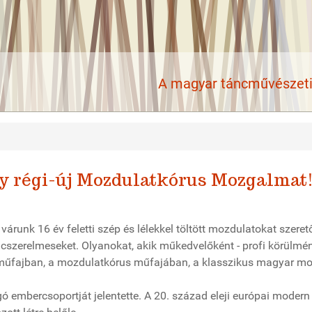
A magyar táncművészeti 
gy régi-új Mozdulatkórus Mozgalmat
unk 16 év feletti szép és lélekkel töltött mozdulatokat szerető
ncszerelmeseket. Olyanokat, akik műkedvelőként - profi körülmé
 műfajban, a mozdulatkórus műfajában, a klasszikus magyar m
 embercsoportját jelentette. A 20. század eleji európai modern 