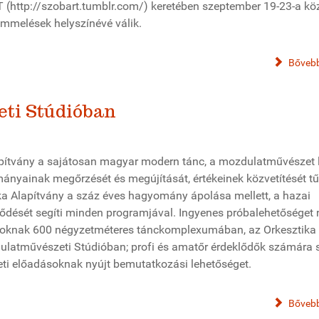
 (http://szobart.tumblr.com/) keretében szeptember 19-23-a köz
ammelések helyszínévé válik.
Bővebb
eti Stúdióban
apítvány a sajátosan magyar modern tánc, a mozdulatművészet 
nyainak megőrzését és megújítását, értékeinek közvetítését tű
ika Alapítvány a száz éves hagyomány ápolása mellett, a hazai
ődését segíti minden programjával. Ingyenes próbalehetőséget 
atoknak 600 négyzetméteres tánckomplexumában, az Orkesztika
ulatművészeti Stúdióban; profi és amatőr érdeklődők számára 
leti előadásoknak nyújt bemutatkozási lehetőséget.
Bővebb