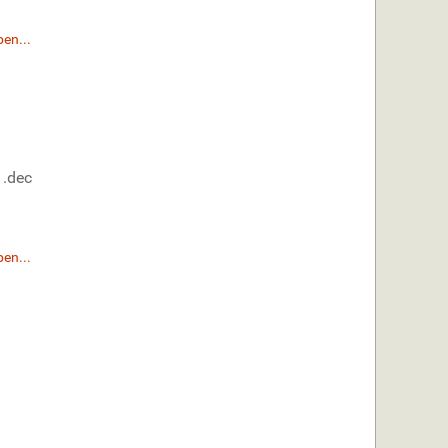
en...
1.dec
en...