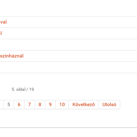
ával
l
cszínháznál
5. oldal / 19
5
6
7
8
9
10
Következő
Utolsó