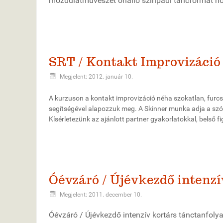
mozdulatművészet önálló színpadi táncformát hozo
SRT / Kontakt Improvizáció 
Megjelent: 2012. január 10.
A kurzuson a kontakt improvizáció néha szokatlan, furcsa
segítségével alapozzuk meg. A Skinner munka adja a szóló
Kísérletezünk az ajánlott partner gyakorlatokkal, belső 
Óévzáró / Újévkezdő intenz
Megjelent: 2011. december 10.
Óévzáró / Újévkezdő intenzív kortárs tánctanfoly