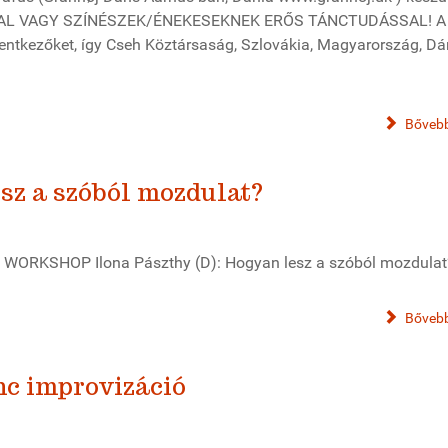
L VAGY SZÍNÉSZEK/ÉNEKESEKNEK ERŐS TÁNCTUDÁSSAL! A n
entkezőket, így Cseh Köztársaság, Szlovákia, Magyarország, Dá
Bővebb
esz a szóból mozdulat?
 WORKSHOP Ilona Pászthy (D): Hogyan lesz a szóból mozdulat
Bővebb
nc improvizáció