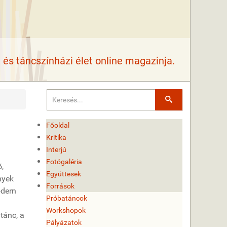
és táncszínházi élet online magazinja.
Keresés
Főoldal
!
Kritika
Interjú
Fotógaléria
,
Együttesek
nyek
Források
odern
Próbatáncok
Workshopok
tánc, a
Pályázatok