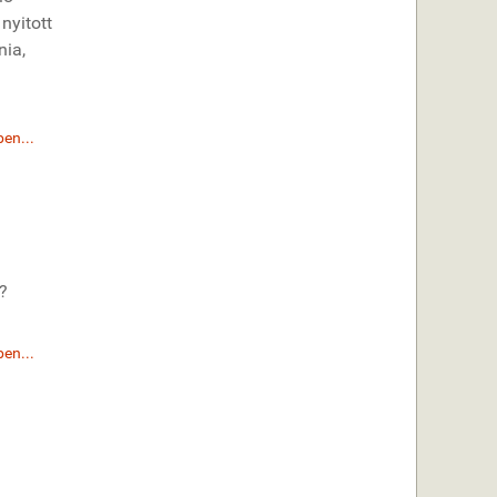
yitott
nia,
en...
?
en...