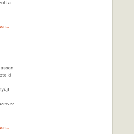
ött a
en...
lassan
zte ki
nyújt
szervez
en...