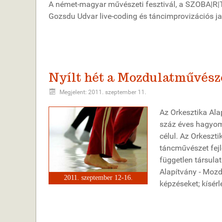
A német-magyar művészeti fesztivál, a SZOBA|R|T
Gozsdu Udvar live-coding és táncimprovizációs j
Nyílt hét a Mozdulatművész
Megjelent: 2011. szeptember 11.
Az Orkesztika Al
száz éves hagyomá
célul. Az Orkeszt
táncművészet fejl
független társul
Alapítvány - Mozd
2011. szeptember 12-16.
képzéseket; kísér