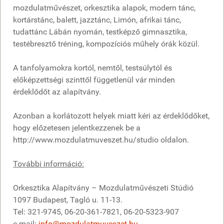
mozdulatművészet, orkesztika alapok, modern tánc,
kortárstánc, balett, jazztánc, Limón, afrikai tánc,
tudattánc Lábán nyomán, testképző gimnasztika,
testébresztő tréning, kompozíciós műhely órák közül.
A tanfolyamokra kortól, nemtől, testsúlytól és
előképzettségi szinttől függetlenül vár minden
érdeklődőt az alapítvány.
Azonban a korlátozott helyek miatt kéri az érdeklődőket,
hogy előzetesen jelentkezzenek be a
http://www.mozdulatmuveszet.hu/studio oldalon.
További információ:
Orkesztika Alapítvány – Mozdulatművészeti Stúdió
1097 Budapest, Tagló u. 11-13.
Tel: 321-9745, 06-20-361-7821, 06-20-5323-907
e-mail:
info@mozdulatmuveszet.hu