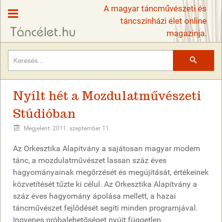
A magyar táncművészeti és
táncszínházi élet online
magazinja.
Keresés
Nyílt hét a Mozdulatművészeti
Stúdióban
Megjelent: 2011. szeptember 11.
Az Orkesztika Alapítvány a sajátosan magyar modern
tánc, a mozdulatművészet lassan száz éves
hagyományainak megőrzését és megújítását, értékeinek
közvetítését tűzte ki célul. Az Orkesztika Alapítvány a
száz éves hagyomány ápolása mellett, a hazai
táncművészet fejlődését segíti minden programjával.
Ingyenes próbalehetőséget nyújt független