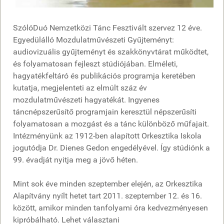
SzólóDuó Nemzetközi Tánc Fesztivált szervez 12 éve.
Egyedülálló Mozdulatművészeti Gyűjteményt:
audiovizuális gyűjteményt és szakkönyvtárat működtet,
és folyamatosan fejleszt stúdiójában. Elméleti,
hagyatékfeltáró és publikációs programja keretében
kutatja, megjelenteti az elmúlt száz év
mozdulatművészeti hagyatékát. Ingyenes
táncnépszerűsítő programjain keresztül népszerűsíti
folyamatosan a mozgást és a tánc különböző műfajait.
Intézményünk az 1912-ben alapított Orkesztika Iskola
jogutódja Dr. Dienes Gedon engedélyével. Így stúdiónk a
99. évadját nyitja meg a jövő héten.
Mint sok éve minden szeptember elején, az Orkesztika
Alapítvány nyílt hetet tart 2011. szeptember 12. és 16.
között, amikor minden tanfolyami óra kedvezményesen
kipróbálható. Lehet választani