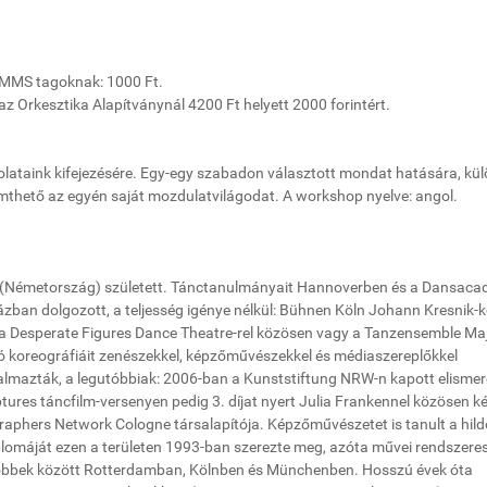
; MMS tagoknak: 1000 Ft.
az Orkesztika Alapítványnál 4200 Ft helyett 2000 forintért.
ataink kifejezésére. Egy-egy szabadon választott mondat hatására, kül
emthető az egyén saját mozdulatvilágodat. A workshop nyelve: angol.
 (Németország) született. Tánctanulmányait Hannoverben és a Dansaca
zban dolgozott, a teljesség igénye nélkül: Bühnen Köln Johann Kresnik-ke
 a Desperate Figures Dance Theatre-rel közösen vagy a Tanzensemble Ma
lló koreográfiáit zenészekkel, képzőművészekkel és médiaszereplőkkel
talmazták, a legutóbbiak: 2006-ban a Kunststiftung NRW-n kapott elismer
res táncfilm-versenyen pedig 3. díjat nyert Julia Frankennel közösen ké
raphers Network Cologne társalapítója. Képzőművészetet is tanult a hild
iplomáját ezen a területen 1993-ban szerezte meg, azóta művei rendszere
 többek között Rotterdamban, Kölnben és Münchenben. Hosszú évek óta