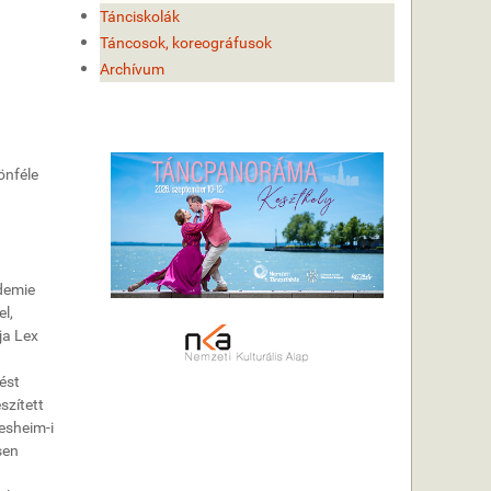
Tánciskolák
Táncosok, koreográfusok
Archívum
önféle
demie
l,
ja Lex
ést
szített
esheim-i
sen