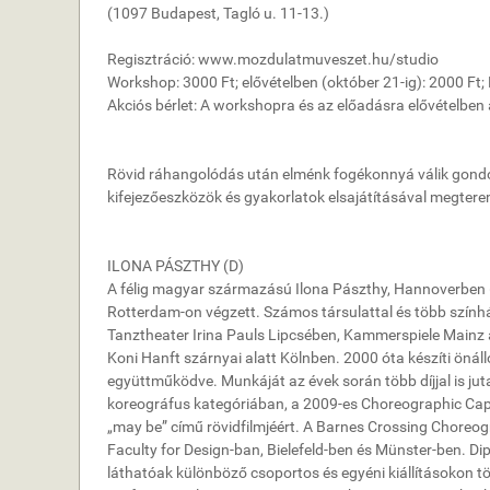
(1097 Budapest, Tagló u. 11-13.)
Regisztráció: www.mozdulatmuveszet.hu/studio
Workshop: 3000 Ft; elővételben (október 21-ig): 2000 Ft
Akciós bérlet: A workshopra és az előadásra elővételben 
Rövid ráhangolódás után elménk fogékonnyá válik gondol
kifejezőeszközök és gyakorlatok elsajátításával megter
ILONA PÁSZTHY (D)
A félig magyar származású Ilona Pászthy, Hannoverben
Rotterdam-on végzett. Számos társulattal és több színhá
Tanztheater Irina Pauls Lipcsében, Kammerspiele Mainz
Koni Hanft szárnyai alatt Kölnben. 2000 óta készíti öná
együttműködve. Munkáját az évek során több díjjal is ju
koreográfus kategóriában, a 2009-es Choreographic Captu
„may be” című rövidfilmjéért. A Barnes Crossing Choreog
Faculty for Design-ban, Bielefeld-ben és Münster-ben. D
láthatóak különböző csoportos és egyéni kiállításokon