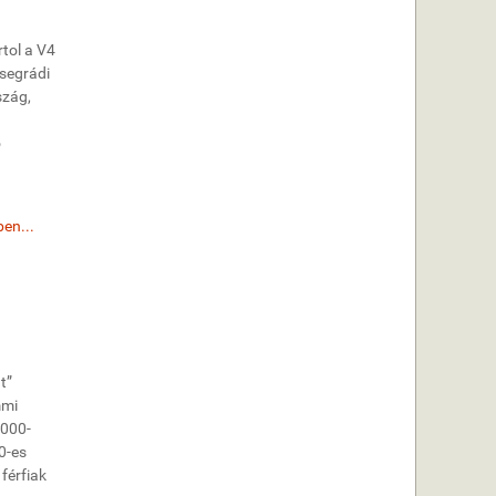
tol a V4
isegrádi
szág,
ó
en...
t”
mmi
2000-
70-es
férfiak