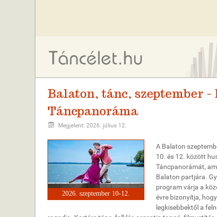
Balaton, tánc, szeptember -
Táncpanoráma
Megjelent: 2026. július 12.
A Balaton szeptember
10. és 12. között h
Táncpanorámát, amel
Balaton partjára. Gy
program várja a köz
2026. szeptember 10-12.
évre bizonyítja, hog
legkisebbektől a fel