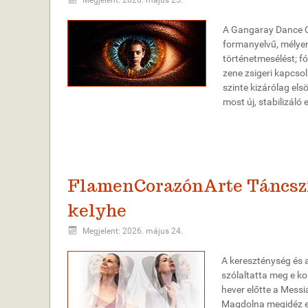
A Gangaray Dance C
formanyelvű, mélyen
történetmesélést; fó
zene zsigeri kapcsol
szinte kizárólag el
most új, stabilizáló 
FlamenCorazónArte Táncszín
kelyhe
Megjelent: 2026. május 24.
A kereszténység és 
szólaltatta meg e k
hever előtte a Messi
Magdolna megidéz eg