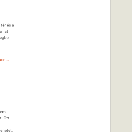
tér és a
en át
zegbe
en...
sem
. Ott
énetet.