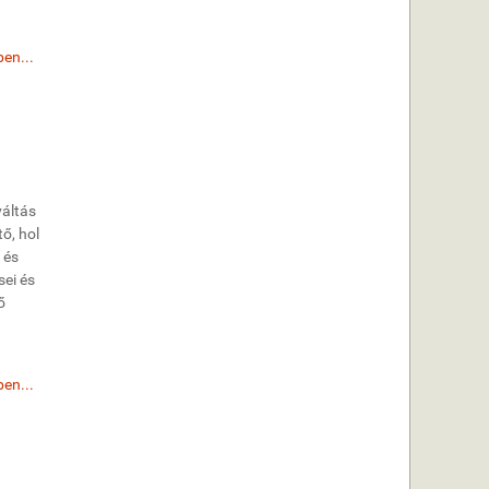
en...
váltás
ő, hol
 és
ei és
ő
en...