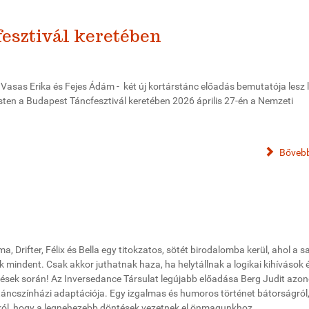
esztivál keretében
Vasas Erika és Fejes Ádám - két új kortárstánc előadás bemutatója lesz 
esten a Budapest Táncfesztivál keretében 2026 április 27-én a Nemzeti
Bővebb
a, Drifter, Félix és Bella egy titokzatos, sötét birodalomba kerül, ahol a s
k mindent. Csak akkor juthatnak haza, ha helytállnak a logikai kihívások 
ések során! Az Inversedance Társulat legújabb előadása Berg Judit azo
 táncszínházi adaptációja. Egy izgalmas és humoros történet bátorságról
rról, hogy a legnehezebb döntések vezetnek el önmagunkhoz.