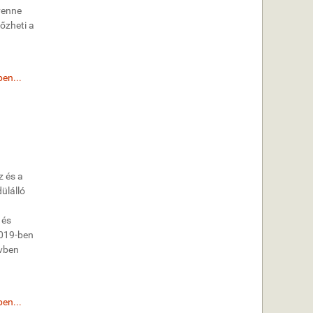
venne
őzheti a
en...
z és a
ülálló
 és
2019-ben
évben
en...