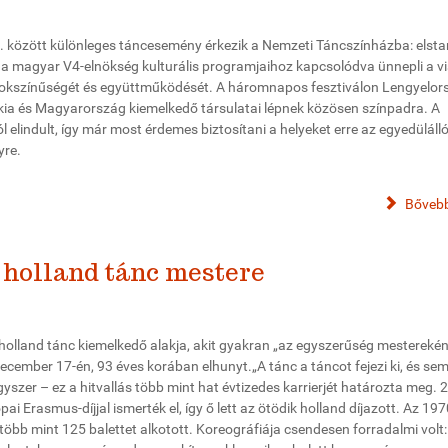
. között különleges táncesemény érkezik a Nemzeti Táncszínházba: elstar
a magyar V4-elnökség kulturális programjaihoz kapcsolódva ünnepli a v
okszínűségét és együttműködését. A háromnapos fesztiválon Lengyelor
ia és Magyarország kiemelkedő társulatai lépnek közösen színpadra. A
l elindult, így már most érdemes biztosítani a helyeket erre az egyedüláll
yre.
Bővebb
holland tánc mestere
olland tánc kiemelkedő alakja, akit gyakran „az egyszerűség mesterekén
ecember 17-én, 93 éves korában elhunyt.„A tánc a táncot fejezi ki, és se
szer – ez a hitvallás több mint hat évtizedes karrierjét határozta meg. 
ai Erasmus-díjjal ismerték el, így ő lett az ötödik holland díjazott. Az 19
 több mint 125 balettet alkotott. Koreográfiája csendesen forradalmi volt: 