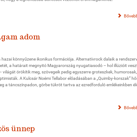
Bővebb
Magam adom
 hazai könnyűzene ikonikus formációja. Alternatívrock dalaik a rendszer
zetét, a határait megnyitó Magyarország nyugatiasodó – hol illúzióit veszt
 világát örökítik meg, szövegeik pedig egyszerre groteszkek, humorosak,
ptimisták. A Kulcsár Noémi Tellabor előadásában a „Quimby-korszak” hős
eg a táncszínpadon, görbe tükröt tartva az ezredforduló emlékeinkben él
Bővebb
zös ünnep