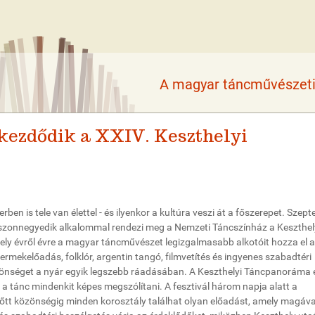
A magyar táncművészeti 
 kezdődik a XXIV. Keszthelyi
ben is tele van élettel - és ilyenkor a kultúra veszi át a főszerepet. Szep
uszonnegyedik alkalommal rendezi meg a Nemzeti Táncszínház a Keszthel
y évről évre a magyar táncművészet legizgalmasabb alkotóit hozza el a
ermekelőadás, folklór, argentin tangó, filmvetítés és ingyenes szabadtéri
önséget a nyár egyik legszebb ráadásában. A Keszthelyi Táncpanoráma 
y a tánc mindenkit képes megszólítani. A fesztivál három napja alatt a
nőtt közönségig minden korosztály találhat olyan előadást, amely magáva