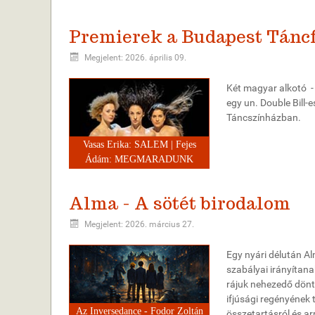
Premierek a Budapest Táncf
Megjelent: 2026. április 09.
Két magyar alkotó - 
egy un. Double Bill-
Táncszínházban.
Vasas Erika: SALEM | Fejes
Ádám: MEGMARADUNK
Alma - A sötét birodalom
Megjelent: 2026. március 27.
Egy nyári délután Alm
szabályai irányítana
rájuk nehezedő dönt
ifjúsági regényének
Az Inversedance - Fodor Zoltán
összetartásról és a