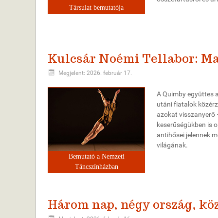
Társulat bemutatója
Kulcsár Noémi Tellabor: 
Megjelent: 2026. február 17.
A Quimby együttes a
utáni fiatalok közér
azokat visszanyerő –
keserűségükben is o
antihősei jelennek m
világának.
Bemutató a Nemzeti
Táncszínházban
Három nap, négy ország, kö