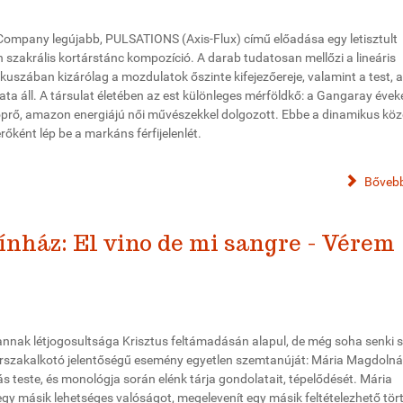
ompany legújabb, PULSATIONS (Axis-Flux) című előadása egy letisztult
 szakrális kortárstánc kompozíció. A darab tudatosan mellőzi a lineáris
kuszában kizárólag a mozdulatok őszinte kifejezőereje, valamint a test, a 
ata áll. A társulat életében az est különleges mérföldkő: a Gangaray évek
söprő, amazon energiájú női művészekkel dolgozott. Ebbe a dinamikus kö
erőként lép be a markáns férfijelenlét.
Bővebb
ház: El vino de mi sangre - Vérem
annak létjogosultsága Krisztus feltámadásán alapul, de még soha senki 
orszakalkotó jelentőségű esemény egyetlen szemtanúját: Mária Magdolnát
ás teste, és monológja során elénk tárja gondolatait, tépelődését. Mária
y másik lehetséges valóságot, megelevenít egy másik feltételezhető tört