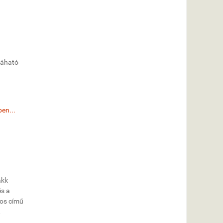
láható
en...
akk
és a
nos című
,