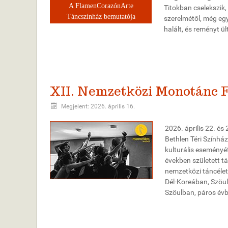
A FlamenCorazónArte
Titokban cselekszik,
Táncszínház bemutatója
szerelmétől, még egy
halált, és reményt ü
XII. Nemzetközi Monotánc F
Megjelent: 2026. április 16.
2026. április 22. é
Bethlen Téri Színhá
kulturális eseményét
években született t
nemzetközi táncélet
Dél-Koreában, Szöul
Szöulban, páros év