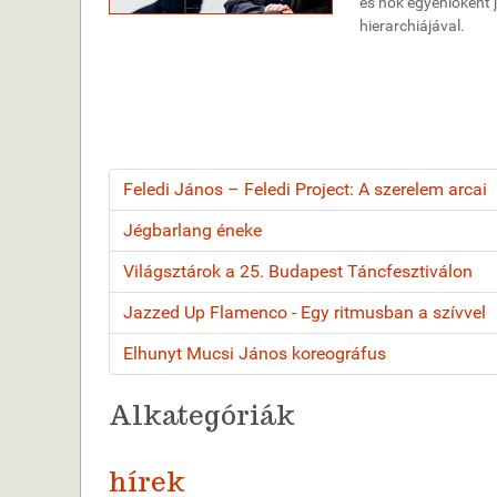
és nők egyenlőként 
hierarchiájával.
Feledi János – Feledi Project: A szerelem arcai
Jégbarlang éneke
Világsztárok a 25. Budapest Táncfesztiválon
Jazzed Up Flamenco - Egy ritmusban a szívvel
Elhunyt Mucsi János koreográfus
Alkategóriák
hírek