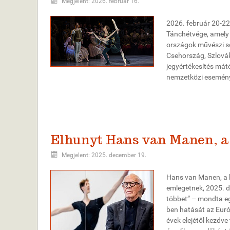
Megjelent: 2026. február 16.
2026. február 20-22
Tánchétvége, amely 
országok művészi s
Csehország, Szlovák
jegyértékesítés mátó
nemzetközi esemén
Elhunyt Hans van Manen, a 
Megjelent: 2025. december 19.
Hans van Manen, a h
emlegetnek, 2025. d
többet” – mondta egy
ben hatását az Európ
évek elejétől kezdve