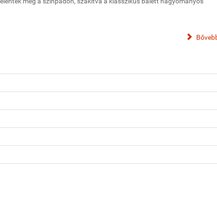
jelentek meg a színpadon, szakítva a klasszikus balett hagyományos
Bővebb