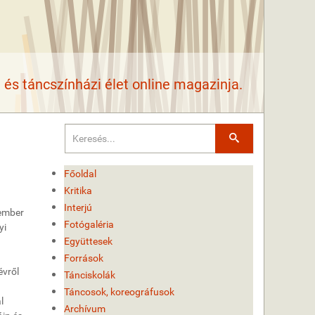
és táncszínházi élet online magazinja.
Keresés
Főoldal
Kritika
Interjú
tember
Fotógaléria
yi
Együttesek
Források
évről
Tánciskolák
Táncosok, koreográfusok
l
Archívum