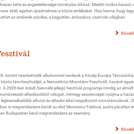
 hiszen tette és engedetlensége törvénybe ütköző. Mielőtt örökre búcsút 
szer átéli, egyben újraértelmezi a közös emlékeket. Hisz benne, hogy legy
ltethet az emberek szívébe, a kegyetlen, erőszakos, zsarnoki világban.
Bővebb
esztivál
s 26. között tizenkettedik alkalommal rendezik a Közép-Európa Táncszínhá
z közös táncfesztiválját, a Nemzetközi Monotánc Fesztivált, hazánk egyed
. A 2005-ben indult, biennálé jellegű fesztivál programja mindig az elmúlt
áncművészeti előadásokból válogat, mintegy esszenciáját nyújtva a hazai
 legkiemelkedőbb alkotói és előadói által megalkotott monotáncoknak. 
ban is megrendezésre került az első Monotanz Festival, azóta páratlan 
ben Budapesten kerül megrendezésre az esemény.
Bővebb