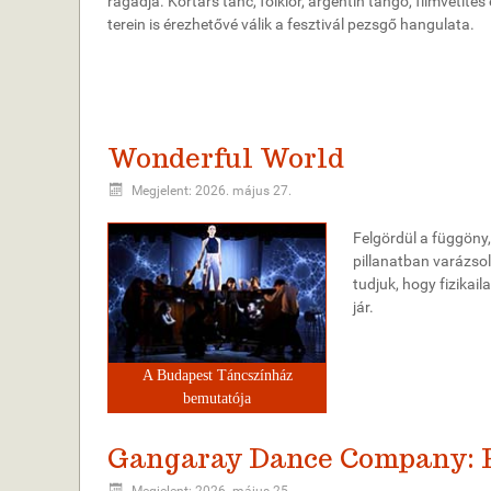
ragadja. Kortárs tánc, folklór, argentin tangó, filmvetít
terein is érezhetővé válik a fesztivál pezsgő hangulata.
Wonderful World
Megjelent: 2026. május 27.
Felgördül a függöny,
pillanatban varázsol
tudjuk, hogy fizikai
jár.
A Budapest Táncszínház
bemutatója
Gangaray Dance Company: P
Megjelent: 2026. május 25.