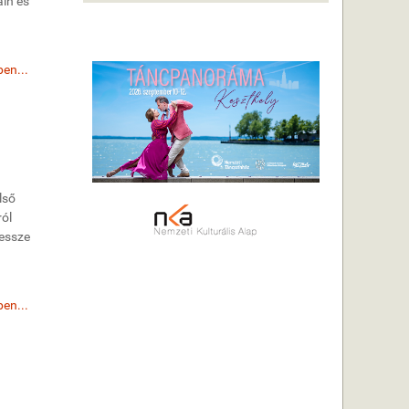
áin és
en...
lső
ról
messze
en...