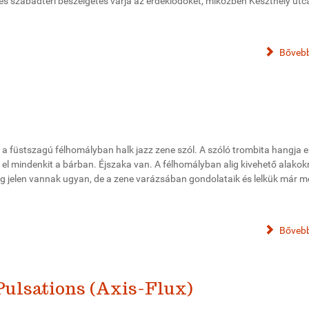
és és szabadtéri beszélgetés várja az érdeklődőket, miközben Keszthely utc
Bővebb
 a füstszagú félhomályban halk jazz zene szól. A szóló trombita hangja e
 el mindenkit a bárban. Éjszaka van. A félhomályban alig kivehető alakok
lag jelen vannak ugyan, de a zene varázsában gondolataik és lelkük már 
Bővebb
ulsations (Axis-Flux)