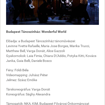
Budapest Táncszínház: Wonderful World
Előadja: a Budapest Táncszínház táncművészei:
Levinne Yvette Rafaelle, Maria Jose Borges, Marika Trucci,
Matthew Bell, Varga Donát, Alice Gazzoli
Gyakornokok: Laia Fimia, Chiara D\'Addio, Potyka Kitti, Kovács
Janka, Gaia Belli, Daniele Bosco
Fény: Földi Béla
Videomapping: Juhász Péter
Jelmez: Szász Emőke
Társkoreográfus: Varga Donát
Koreográfus: Sághy Alexandra
Támogatók: NKA, KIM, Budapest Fővárosi Önkormányzat