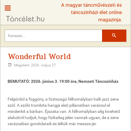
A magyar táncművészeti és
táncszínházi élet online
magazinja.
Keresés
Wonderful World
Megjelent: 2026. május 27.
BEMUTATÓ: 2026. június 3. 19:00 óra, Nemzeti Táncszínház
Felgördül a függöny, a füstszagú félhomályban halk jazz zene
szól. A szóló trombita hangja első pillanatban varázsol el
mindenkit a bárban. Éjszaka van. A félhomályban alig kivehető
alakokról tudjuk, hogy fizikailag jelen vannak ugyan, de a zene
varázsában gondolataik és lelkük már messze jár.