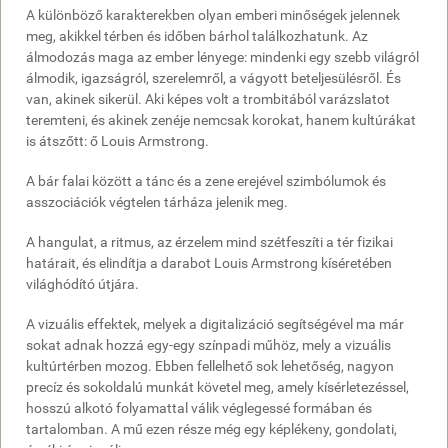
A különböző karakterekben olyan emberi minőségek jelennek
meg, akikkel térben és időben bárhol találkozhatunk. Az
álmodozás maga az ember lényege: mindenki egy szebb világról
álmodik, igazságról, szerelemről, a vágyott beteljesülésről. És
van, akinek sikerül. Aki képes volt a trombitából varázslatot
teremteni, és akinek zenéje nemcsak korokat, hanem kultúrákat
is átszőtt: ő Louis Armstrong.
A bár falai között a tánc és a zene erejével szimbólumok és
asszociációk végtelen tárháza jelenik meg.
A hangulat, a ritmus, az érzelem mind szétfeszíti a tér fizikai
határait, és elindítja a darabot Louis Armstrong kíséretében
világhódító útjára.
A vizuális effektek, melyek a digitalizáció segítségével ma már
sokat adnak hozzá egy-egy színpadi műhöz, mely a vizuális
kultúrtérben mozog. Ebben fellelhető sok lehetőség, nagyon
precíz és sokoldalú munkát követel meg, amely kísérletezéssel,
hosszú alkotó folyamattal válik véglegessé formában és
tartalomban. A mű ezen része még egy képlékeny, gondolati,