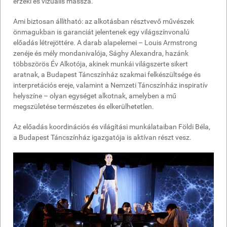
érzéki és vizuális massza.
Ami biztosan állítható: az alkotásban résztvevő művészek
önmagukban is garanciát jelentenek egy világszínvonalú
előadás létrejöttére. A darab alapelemei – Louis Armstrong
zenéje és mély mondanivalója, Sághy Alexandra, hazánk
többszörös Év Alkotója, akinek munkái világszerte sikert
aratnak, a Budapest Táncszínház szakmai felkészültsége és
interpretációs ereje, valamint a Nemzeti Táncszínház inspiratív
helyszíne – olyan egységet alkotnak, amelyben a mű
megszületése természetes és elkerülhetetlen.
Az előadás koordinációs és világítási munkálataiban Földi Béla,
a Budapest Táncszínház igazgatója is aktívan részt vesz.