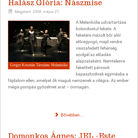
Halász Glória: Nászmise
Megjelent: 2008. május 27.
A Melankólia udvartartása
bolondostul fekete. A
feketére mázolt bőr alól
előragyogó, majd rendre
visszafedett fehérség
szolgál az előadás
alapzataként. Nemtelenre
Gergye Krisztián Társulata: Melankólia
feketített párosok
kapaszkodnak egymásba a
fájdalom ellen, amelyet ők maguk nemzenek a világra. Az ember
mégis pompás győzelmet arat – önmagán.
Bővebben...
Domonkos Ágnes: JEL -Este