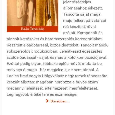
jelentőségteljes
állomásához érkezett.
Táncolta saját maga,
majd felkért pályatársai
reá készített, rövid
Halász Tamás írása
szólóit. Komponált és
táncolt kettősöket és háromszereplős koreográfiákat.
Készített előadótárssal, közös duetteket. Táncolt mások,
sokszereplős produkcióiban. Jelentkezett egészestés
szólóelőadással - saját, és más alkotó kompozíciójával.
Ezúttal pedig olyan, többszereplős művét mutatta be,
melyben ő maga - bár megjelenik, de nem táncol. A
Ladies first! vagyis Hölgyválasz négy remek táncosnőre
készült alkotás: magában hordozza a bűvös szám
megannyi jelentését, értelmezését, megfeleltetését.
Legnagyobb értéke tere és eszmeisége.
Bővebben...