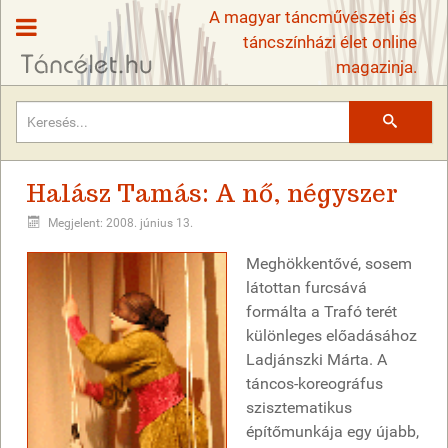
A magyar táncművészeti és
táncszínházi élet online
magazinja.
Keresés
Halász Tamás: A nő, négyszer
Megjelent: 2008. június 13.
Meghökkentővé, sosem
látottan furcsává
formálta a Trafó terét
különleges előadásához
Ladjánszki Márta. A
táncos-koreográfus
szisztematikus
építőmunkája egy újabb,