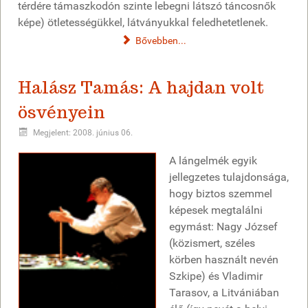
térdére támaszkodón szinte lebegni látszó táncosnők
képe) ötletességükkel, látványukkal feledhetetlenek.
Bővebben...
Halász Tamás: A hajdan volt
ösvényein
Megjelent: 2008. június 06.
A lángelmék egyik
jellegzetes tulajdonsága,
hogy biztos szemmel
képesek megtalálni
egymást: Nagy József
(közismert, széles
körben használt nevén
Szkipe) és Vladimir
Tarasov, a Litvániában