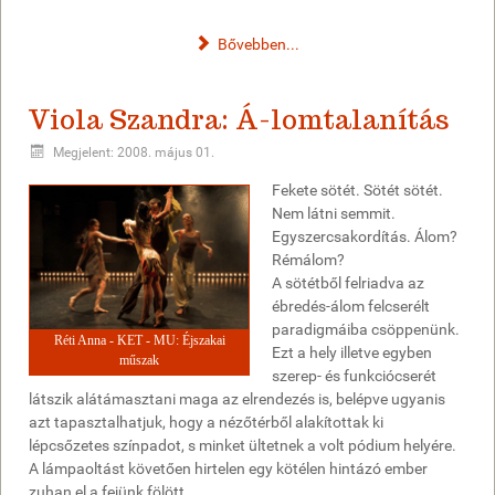
Bővebben...
Viola Szandra: Á-lomtalanítás
Megjelent: 2008. május 01.
Fekete sötét. Sötét sötét.
Nem látni semmit.
Egyszercsakordítás. Álom?
Rémálom?
A sötétből felriadva az
ébredés-álom felcserélt
paradigmáiba csöppenünk.
Réti Anna - KET - MU: Éjszakai
Ezt a hely illetve egyben
műszak
szerep- és funkciócserét
látszik alátámasztani maga az elrendezés is, belépve ugyanis
azt tapasztalhatjuk, hogy a nézőtérből alakítottak ki
lépcsőzetes színpadot, s minket ültetnek a volt pódium helyére.
A lámpaoltást követően hirtelen egy kötélen hintázó ember
zuhan el a fejünk fölött.