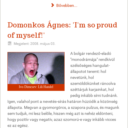
Bővebben...
Domonkos Ágnes: 'I'm so proud
of myself!'
Megjelent: 2008. május 03.
A bolgár rendező-eladó
"monodrámája" rendkívül
szélsőséges hangulat-
állapotot teremt: hol
nevetünk, hol
szemöldökünket ráncolva
Ivo Dimcsev: Lili Handel
széttárjuk karjainkat, hol
pedig inkább sírni tudnánk.
Igen, valahol pont a nevetés-sírás határon húzódik a közönség
állapota. Megvan a gyomorgörcs, a szapora pulzus, és magunk
sem tudjuk, mi lesz belőle, hiszen még azt is nehéz eldönteni,
hogy pozitív vagy negatív, azaz szomorú-e vagy inkább vicces
ez az egész.