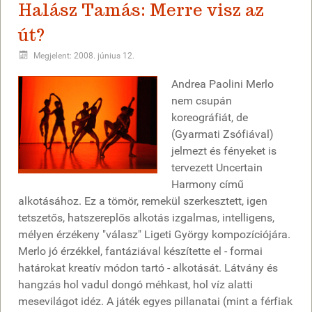
Halász Tamás: Merre visz az
út?
Megjelent: 2008. június 12.
Andrea Paolini Merlo
nem csupán
koreográfiát, de
(Gyarmati Zsófiával)
jelmezt és fényeket is
tervezett Uncertain
Harmony című
alkotásához. Ez a tömör, remekül szerkesztett, igen
tetszetős, hatszereplős alkotás izgalmas, intelligens,
mélyen érzékeny "válasz" Ligeti György kompozíciójára.
Merlo jó érzékkel, fantáziával készítette el - formai
határokat kreatív módon tartó - alkotását. Látvány és
hangzás hol vadul dongó méhkast, hol víz alatti
mesevilágot idéz. A játék egyes pillanatai (mint a férfiak