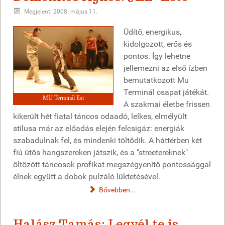
Megjelent: 2008. május 11.
Üdítő, energikus,
kidolgozott, erős és
pontos. Így lehetne
jellemezni az első ízben
bemutatkozott Mu
Terminál csapat játékát.
MU Terminál Est
A szakmai életbe frissen
kikerült hét fiatal táncos odaadó, lelkes, elmélyült
stílusa már az előadás elején felcsigáz: energiák
szabadulnak fel, és mindenki töltődik. A háttérben két
fiú ütős hangszereken játszik, és a "streetereknek"
öltözött táncosok profikat megszégyenítő pontossággal
élnek együtt a dobok pulzáló lüktetésével.
Bővebben...
Halász Tamás: Legyél te is