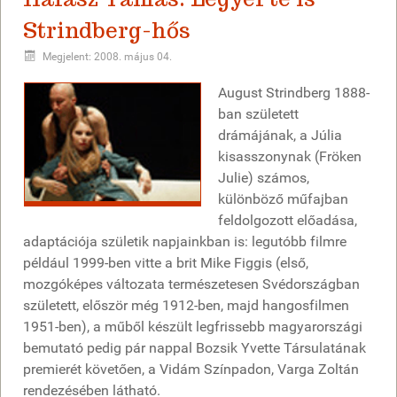
Strindberg-hős
Megjelent: 2008. május 04.
August Strindberg 1888-
ban született
drámájának, a Júlia
kisasszonynak (Fröken
Julie) számos,
különböző műfajban
feldolgozott előadása,
adaptációja születik napjainkban is: legutóbb filmre
például 1999-ben vitte a brit Mike Figgis (első,
mozgóképes változata természetesen Svédországban
született, először még 1912-ben, majd hangosfilmen
1951-ben), a műből készült legfrissebb magyarországi
bemutató pedig pár nappal Bozsik Yvette Társulatának
premierét követően, a Vidám Színpadon, Varga Zoltán
rendezésében látható.