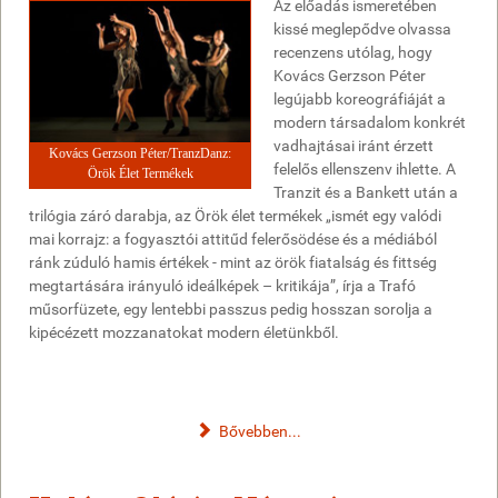
Az előadás ismeretében
kissé meglepődve olvassa
recenzens utólag, hogy
Kovács Gerzson Péter
legújabb koreográfiáját a
modern társadalom konkrét
vadhajtásai iránt érzett
Kovács Gerzson Péter/TranzDanz:
felelős ellenszenv ihlette. A
Örök Élet Termékek
Tranzit és a Bankett után a
trilógia záró darabja, az Örök élet termékek „ismét egy valódi
mai korrajz: a fogyasztói attitűd felerősödése és a médiából
ránk zúduló hamis értékek - mint az örök fiatalság és fittség
megtartására irányuló ideálképek – kritikája”, írja a Trafó
műsorfüzete, egy lentebbi passzus pedig hosszan sorolja a
kipécézett mozzanatokat modern életünkből.
Bővebben...