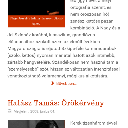
élő (így nevét a helyi
ortográfia szerint, és
nem oroszosan író)
Nagy József-Vladimir Tarasov: Utolsó
zenész kettőse pazar
tájkép
kombináció. A Nagy és a
Jel Színház korábbi, klasszikus, grandiózus
előadásaihoz szokott szem az elmúlt években
Magyarországra is eljutott Szkipe-féle kamaradarabok
(szóló, kettős) nyomán már átállhatott azok intimebb,
zártabb hangvételére. Szándékosan nem használtam a
"személyesebb" szót, hiszen ez változatlan intenzitással
vonatkoztatható valamennyi, mágikus alkotására.
Bővebben...
Halász Tamás: Örökérvény
Megjelent: 2008. június 04.
Kerek tizenhárom évvel