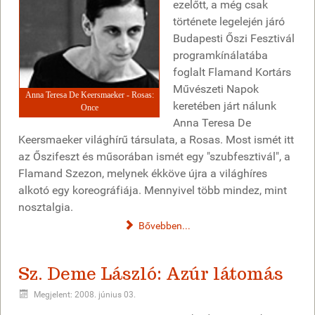
ezelőtt, a még csak
története legelején járó
Budapesti Őszi Fesztivál
programkínálatába
foglalt Flamand Kortárs
Művészeti Napok
Anna Teresa De Keersmaeker - Rosas:
keretében járt nálunk
Once
Anna Teresa De
Keersmaeker világhírű társulata, a Rosas. Most ismét itt
az Őszifeszt és műsorában ismét egy "szubfesztivál", a
Flamand Szezon, melynek ékköve újra a világhíres
alkotó egy koreográfiája. Mennyivel több mindez, mint
nosztalgia.
Bővebben...
Sz. Deme László: Azúr látomás
Megjelent: 2008. június 03.