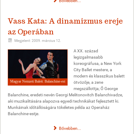
Bővebben...
Vass Kata: A dinamizmus ereje
az Operában
Megjelent: 2009. március 12.
A XX. század
legizgalmasabb
koreográfusa, a New York
City Ballet mestere, a
modern és klasszikus balett
Magyar Nemzeti Balett: Balanchine-est
ötvözője, a zene
megszállottja; Ő George
Balanchine, eredeti nevén Georgi Melitonovitch Balanchivadze,
aki muzikalitására alapozva egyedi technikákat fejlesztett ki.
Munkáinak időtállóságára tökéletes példa az Operaház
Balanchine-estje.
Bővebben...