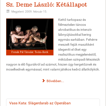
Sz. Deme László: Kétállapot
Megjelent: 2009. február 15.
Kettő tarkopasz és
félmeztelen táncos
akrobatikus és intenzív
lábnyújtásokkal kering
egymás sarkában. Fehérre
meszelt fejük maszkként
idegeníti el őket egy
Frenák Pál Társulat: Twins-Ikrek
realisztikus megjelenéstől,
miközben színpadi létezésük
nagyon is élő figurákról ad számot, hiszen úgy kergetőznek és
incselkednek egymással, mint valami játékos kedvű állatkölykök.
Bővebben...
Vass Kata: Slágerdarab az Operában