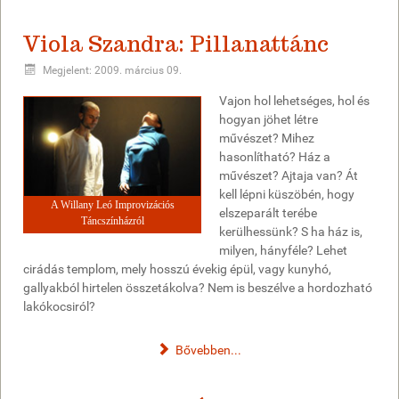
Viola Szandra: Pillanattánc
Megjelent: 2009. március 09.
Vajon hol lehetséges, hol és
hogyan jöhet létre
művészet? Mihez
hasonlítható? Ház a
művészet? Ajtaja van? Át
kell lépni küszöbén, hogy
A Willany Leó Improvizációs
elszeparált terébe
Táncszínházról
kerülhessünk? S ha ház is,
milyen, hányféle? Lehet
cirádás templom, mely hosszú évekig épül, vagy kunyhó,
gallyakból hirtelen összetákolva? Nem is beszélve a hordozható
lakókocsiról?
Bővebben...