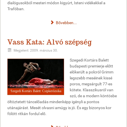
dialógusokból mesteri módon kigyúrt, Isteni vidékekkel a
Trafóban.
Bővebben...
Vass Kata: Alvó szépség
Megjelent: 2009. március 30.
Szegedi Kortárs Balett
budapesti premierje előtt
előkerült a polcról Grimm
legszebb meséinek kissé
poros, megsárgult 77-es
kötete. Klasszikusról van
Szegedi Kortárs Balett: Csipkerózsika
szó, de a modern köntösbe
öltöztetett táncelőadás mindenképp igényli a pontos
utánajárást. Mesét olvasni amúgy is jó. És egy bizonyos kor
fölött ritkán fordul elő.