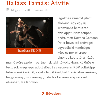
Halász Tamás: Átvitel
Megjelent: 2009. március 03.
Izgalmas élményt jelent
elolvasni egy-egy új
TranzDanz bemutató
színlapját. Nem csupán
azért, mert Kovács Gerzson
Péter bevezető szövegei
egyedülálló minőséget
TranzDanz: RE-DNS
képviselnek e terepen
elgondolkodtató, a nézőt
már jó előre szellemi partnernek tekintő voltukban. Különös e
textusok, s egy-egy, adott előadás viszonya is. KGP voltaképp
teljes munkásságát, saját világlátását, kultúra-értelmezésének,
hagyomány-, modernség-, haladás-képének alapvetéseit
olvashatjuk e lapokon.
Bővebben...