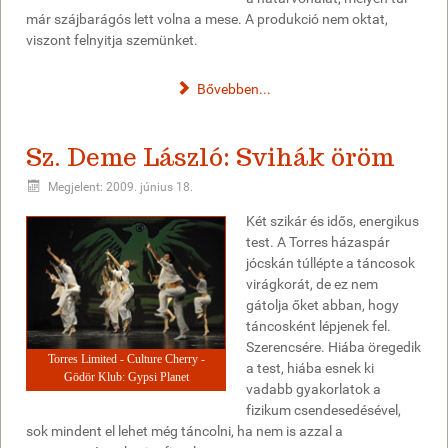
már szájbarágós lett volna a mese. A produkció nem oktat,
viszont felnyitja szemünket.
Bővebben...
Sz. Deme László: Svihák öröm
Megjelent: 2009. június 18.
Két szikár és idős, energikus
test. A Torres házaspár
jócskán túllépte a táncosok
virágkorát, de ez nem
gátolja őket abban, hogy
táncosként lépjenek fel.
Szerencsére. Hiába öregedik
Torres Limited - Culture Cherry -
a test, hiába esnek ki
Gödör Klub: Gypsi Planet
vadabb gyakorlatok a
fizikum csendesedésével,
sok mindent el lehet még táncolni, ha nem is azzal a