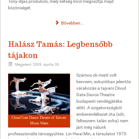
Tony-díjas produkció, mely kétség kívül megosztja majd
közönségét.
Bővebben...
Halász Tamás: Legbensőbb
tájakon
Megjelent: 2009. április 30.
Számos ok miatt volt
bennem, sokunkban jelentős
várakozás a tajvani Cloud
Gate Dance Theatre
budapesti vendégjátéka
előtt. A szigetországból
emberemlékezet óta (sőt,
Cloud Gate Dance Theatre of Taiwan:
felteszem: talán soha) nem
Moon Water
járt még nálunk
professzionális táncegyüttes. Lin Hwai Min, a társulatot 1973-