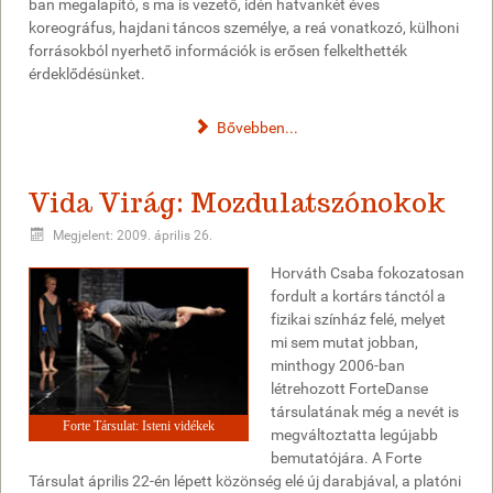
ban megalapító, s ma is vezető, idén hatvankét éves
koreográfus, hajdani táncos személye, a reá vonatkozó, külhoni
forrásokból nyerhető információk is erősen felkelthették
érdeklődésünket.
Bővebben...
Vida Virág: Mozdulatszónokok
Megjelent: 2009. április 26.
Horváth Csaba fokozatosan
fordult a kortárs tánctól a
fizikai színház felé, melyet
mi sem mutat jobban,
minthogy 2006-ban
létrehozott ForteDanse
társulatának még a nevét is
Forte Társulat: Isteni vidékek
megváltoztatta legújabb
bemutatójára. A Forte
Társulat április 22-én lépett közönség elé új darabjával, a platóni