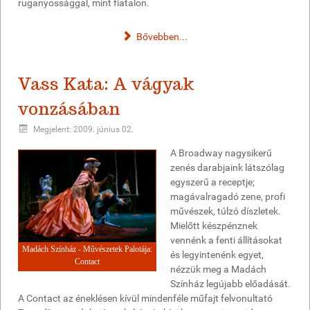
ruganyossággal, mint fiatalon.
Bővebben...
Vass Kata: A vágyak
vonzásában
Megjelent: 2009. június 02.
A Broadway nagysikerű
zenés darabjaink látszólag
egyszerű a receptje;
magávalragadó zene, profi
művészek, túlzó díszletek.
Mielőtt készpénznek
vennénk a fenti állításokat
Madách Színház - Művészetek Palotája:
és legyintenénk egyet,
Contact
nézzük meg a Madách
Színház legújabb előadását.
A Contact az éneklésen kívül mindenféle műfajt felvonultató