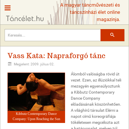
A magyar táncművészeti és
táncszínházi élet online
magazinja.
Keresés
Vass Kata: Napraforgó tánc
Megjelent: 2009. július 02.
Álomból valóságba rövid út
vezet. Ezen, az illúziókkal teli
mezsgyén egyensúlyoztunk
a Kibbutz Contemporary
Dance Company
előadásának köszönhetően.
A világhírű társulat Elérni a
Kibbutz Contemporary Dance
napot című koreográfiája
Company: Upon Reaching the Sun
tökéletesen megcélozta azt
a határvonalat, melyen túl