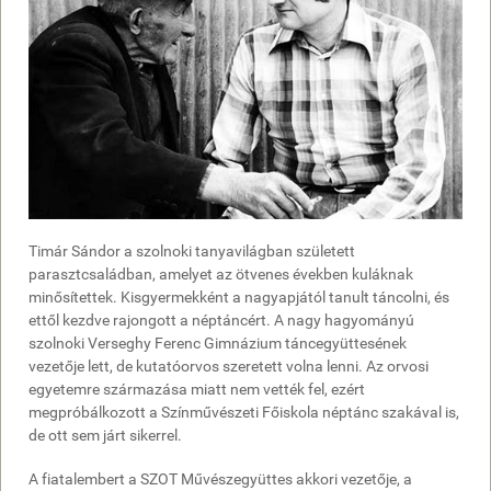
Timár Sándor a szolnoki tanyavilágban született
parasztcsaládban, amelyet az ötvenes években kuláknak
minősítettek. Kisgyermekként a nagyapjától tanult táncolni, és
ettől kezdve rajongott a néptáncért. A nagy hagyományú
szolnoki Verseghy Ferenc Gimnázium táncegyüttesének
vezetője lett, de kutatóorvos szeretett volna lenni. Az orvosi
egyetemre származása miatt nem vették fel, ezért
megpróbálkozott a Színművészeti Főiskola néptánc szakával is,
de ott sem járt sikerrel.
A fiatalembert a SZOT Művészegyüttes akkori vezetője, a