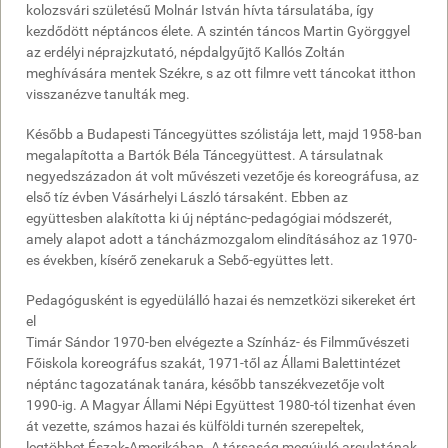
kolozsvári születésű Molnár István hívta társulatába, így
kezdődött néptáncos élete. A szintén táncos Martin Györggyel
az erdélyi néprajzkutató, népdalgyűjtő Kallós Zoltán
meghívására mentek Székre, s az ott filmre vett táncokat itthon
visszanézve tanulták meg.
Később a Budapesti Táncegyüttes szólistája lett, majd 1958-ban
megalapította a Bartók Béla Táncegyüttest. A társulatnak
negyedszázadon át volt művészeti vezetője és koreográfusa, az
első tíz évben Vásárhelyi László társaként. Ebben az
együttesben alakította ki új néptánc-pedagógiai módszerét,
amely alapot adott a táncházmozgalom elindításához az 1970-
es években, kísérő zenekaruk a Sebő-együttes lett.
Pedagógusként is egyedülálló hazai és nemzetközi sikereket ért
el
Timár Sándor 1970-ben elvégezte a Színház- és Filmművészeti
Főiskola koreográfus szakát, 1971-től az Állami Balettintézet
néptánc tagozatának tanára, később tanszékvezetője volt
1990-ig. A Magyar Állami Népi Együttest 1980-tól tizenhat éven
át vezette, számos hazai és külföldi turnén szerepeltek,
legtöbbet Észak-Amerikában. A társaság megújuló arculatának