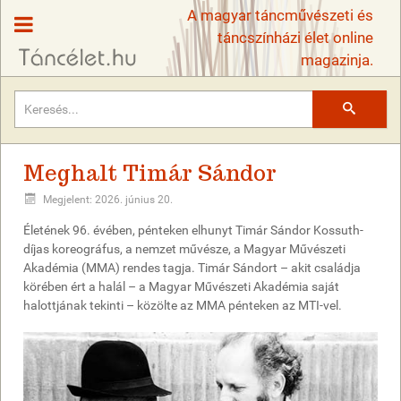
A magyar táncművészeti és
táncszínházi élet online
magazinja.
Keresés
Meghalt Timár Sándor
Megjelent: 2026. június 20.
Életének 96. évében, pénteken elhunyt Timár Sándor Kossuth-
díjas koreográfus, a nemzet művésze, a Magyar Művészeti
Akadémia (MMA) rendes tagja. Timár Sándort – akit családja
körében ért a halál – a Magyar Művészeti Akadémia saját
halottjának tekinti – közölte az MMA pénteken az MTI-vel.