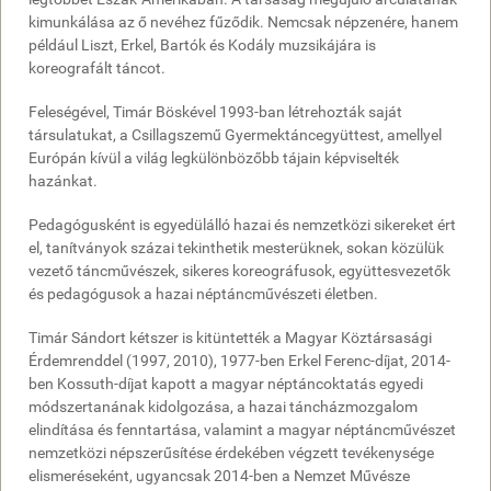
kimunkálása az ő nevéhez fűződik. Nemcsak népzenére, hanem
például Liszt, Erkel, Bartók és Kodály muzsikájára is
koreografált táncot.
Feleségével, Timár Böskével 1993-ban létrehozták saját
társulatukat, a Csillagszemű Gyermektáncegyüttest, amellyel
Európán kívül a világ legkülönbözőbb tájain képviselték
hazánkat.
Pedagógusként is egyedülálló hazai és nemzetközi sikereket ért
el, tanítványok százai tekinthetik mesterüknek, sokan közülük
vezető táncművészek, sikeres koreográfusok, együttesvezetők
és pedagógusok a hazai néptáncművészeti életben.
Timár Sándort kétszer is kitüntették a Magyar Köztársasági
Érdemrenddel (1997, 2010), 1977-ben Erkel Ferenc-díjat, 2014-
ben Kossuth-díjat kapott a magyar néptáncoktatás egyedi
módszertanának kidolgozása, a hazai táncházmozgalom
elindítása és fenntartása, valamint a magyar néptáncművészet
nemzetközi népszerűsítése érdekében végzett tevékenysége
elismeréseként, ugyancsak 2014-ben a Nemzet Művésze