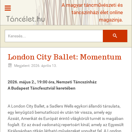
A magyar táncművészeti és
táncszínházi élet online
magazinja.
Keresés
London City Ballet: Momentum
Megjelent: 2026. április 13.
2026. május 2., 19:00 óra, Nemzeti Táncszínház
A Budapest Táncfesztviál keretében
A London City Ballet, a Sadlers Wells egykori állandó társulata,
egy lenyűgöző bemutatkozó év után tér vissza, amely egy
Ázsiát, Amerikát és Európát érintő világkörüli turnét is magában
foglalt. Ez az évad vadonatúj repertoárt kínál, amely az Egyesült
Királyságban ritkán látható művészeket vonultat fel. A London