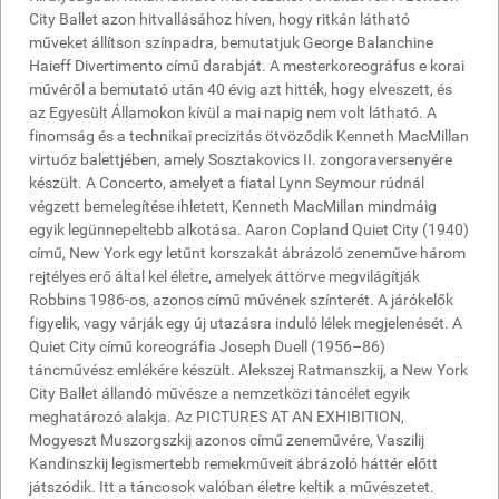
City Ballet azon hitvallásához híven, hogy ritkán látható
műveket állítson színpadra, bemutatjuk George Balanchine
Haieff Divertimento című darabját. A mesterkoreográfus e korai
művéről a bemutató után 40 évig azt hitték, hogy elveszett, és
az Egyesült Államokon kívül a mai napig nem volt látható. A
finomság és a technikai precizitás ötvöződik Kenneth MacMillan
virtuóz balettjében, amely Sosztakovics II. zongoraversenyére
készült. A Concerto, amelyet a fiatal Lynn Seymour rúdnál
végzett bemelegítése ihletett, Kenneth MacMillan mindmáig
egyik legünnepeltebb alkotása. Aaron Copland Quiet City (1940)
című, New York egy letűnt korszakát ábrázoló zeneműve három
rejtélyes erő által kel életre, amelyek áttörve megvilágítják
Robbins 1986-os, azonos című művének színterét. A járókelők
figyelik, vagy várják egy új utazásra induló lélek megjelenését. A
Quiet City című koreográfia Joseph Duell (1956–86)
táncművész emlékére készült. Alekszej Ratmanszkij, a New York
City Ballet állandó művésze a nemzetközi táncélet egyik
meghatározó alakja. Az PICTURES AT AN EXHIBITION,
Mogyeszt Muszorgszkij azonos című zeneművére, Vaszilij
Kandinszkij legismertebb remekműveit ábrázoló háttér előtt
játszódik. Itt a táncosok valóban életre keltik a művészetet.