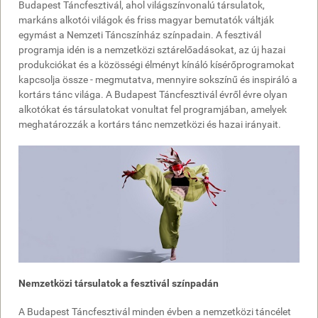
Budapest Táncfesztivál, ahol világszínvonalú társulatok,
markáns alkotói világok és friss magyar bemutatók váltják
egymást a Nemzeti Táncszínház színpadain. A fesztivál
programja idén is a nemzetközi sztárelőadásokat, az új hazai
produkciókat és a közösségi élményt kínáló kísérőprogramokat
kapcsolja össze - megmutatva, mennyire sokszínű és inspiráló a
kortárs tánc világa. A Budapest Táncfesztivál évről évre olyan
alkotókat és társulatokat vonultat fel programjában, amelyek
meghatározzák a kortárs tánc nemzetközi és hazai irányait.
Nemzetközi társulatok a fesztivál színpadán
A Budapest Táncfesztivál minden évben a nemzetközi táncélet