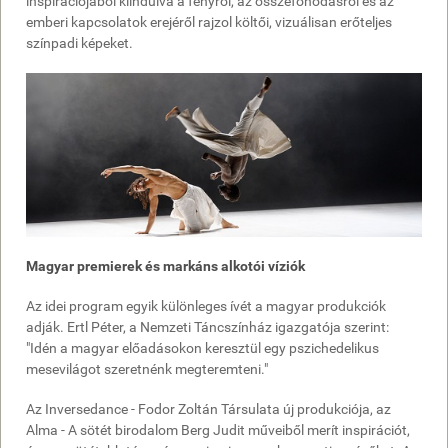
inspirációjából kiindulva a fényről, az összefonódásról és az
emberi kapcsolatok erejéről rajzol költői, vizuálisan erőteljes
színpadi képeket.
Magyar premierek és markáns alkotói víziók
Az idei program egyik különleges ívét a magyar produkciók
adják. Ertl Péter, a Nemzeti Táncszínház igazgatója szerint:
"Idén a magyar előadásokon keresztül egy pszichedelikus
mesevilágot szeretnénk megteremteni."
Az Inversedance - Fodor Zoltán Társulata új produkciója, az
Alma - A sötét birodalom Berg Judit műveiből merít inspirációt,