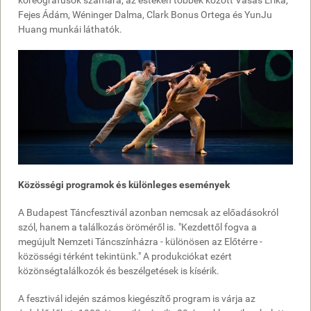
koreográfusok számára; az esteken többek között Vasas Erika,
Fejes Ádám, Wéninger Dalma, Clark Bonus Ortega és YunJu
Huang munkái láthatók.
Közösségi programok és különleges események
A Budapest Táncfesztivál azonban nemcsak az előadásokról
szól, hanem a találkozás öröméről is. "Kezdettől fogva a
megújult Nemzeti Táncszínházra - különösen az Előtérre -
közösségi térként tekintünk." A produkciókat ezért
közönségtalálkozók és beszélgetések is kísérik.
A fesztivál idején számos kiegészítő program is várja az