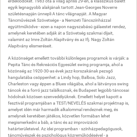
érdeklődőket. 1983 óta a világ április 29-én, a klasszikus balett
egyik legnagyobb alakjának tartott Jean-Georges Noverre
születésnapján ünnepli A tánc világnapját. A Magyar
Táncművészek Szövetsége - a Nemzeti Táncszínházzal
együttműködve - ezen a napon nagyszabású gálaestet rendez,
amelynek keretében adják át a Szövetség szakmai díjait,
valamint az Imre Zoltán Alapítvány és az Ifj. Nagy Zoltán
Alapítvány elismeréseit.
A közönséget emellett további különleges programok is várják: a
Pepita Tánc és Rekreációs Egyesület swing programja, ahol a
közönség az 1920-30-as évek jazz-korszakának pezsgő
hangulatába csöppenhet: a Lindy hop, Balboa, Solo Jazz,
Charleston vagy éppen a Blues világába, ahol a látványos swing
táncok és a forró jazz találkoznak, és Budapest legjobb táncosai
hódolnak közösen szenvedélyüknek. Emellett helyet kapott a
fesztivál programjában a TEST/NEVELÉS szakmai projektnap is,
amelyet idén már harmadik alkalommal rendeznek meg, és
amelynek keretében játékos, közvetlen formában lehet
megismerkedni a báb, a tánc és az improvizáció
határterületeivel. Az idei programban - színházpedagógusok,
táncművészek és pszichológus közreműködésével - a