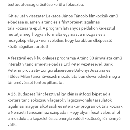
testtudatosság erősítése kerül a fókuszba.
Két év után visszatér Lakatos János Táncoló filmkockák című
előadása is, amely a tánc és a filmtörténet izgalmas
találkozására épül. A program látványos példákon keresztül
mutatja meg, hogyan formálta egymást a mozgás és a
mozgókép világa - nem véletlen, hogy korábban elképesztő
közönségsikert aratott.
A fesztivál egyik különleges programja A tánc 30 árnyalata című
interaktív táncismereti előadás Ertl Péter vezetésével. Sárik
Péter improvizatív zongorakíséretére Bakonyi Jusztina és
Földes Milán táncművészek mozdulataiban elevenednek meg a
táncművészet fontos pillanatai.
A 26. Budapest Táncfesztivál így idén is átfogó képet ad a
kortárs tánc sokszínű világáról: világszínvonalú társulatok,
izgalmas magyar alkotások és interaktív programok találkoznak
a Nemzeti Táncszínház színpadain - egy olyan fesztiválon, ahol
a mozdulat, a képzelet és az energia valódi közösségi élménnyé
válik.