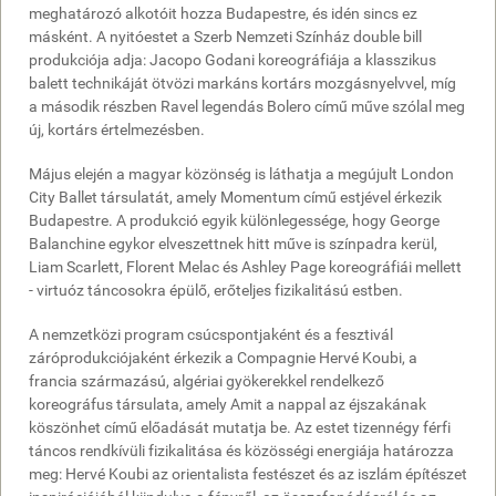
meghatározó alkotóit hozza Budapestre, és idén sincs ez
másként. A nyitóestet a Szerb Nemzeti Színház double bill
produkciója adja: Jacopo Godani koreográfiája a klasszikus
balett technikáját ötvözi markáns kortárs mozgásnyelvvel, míg
a második részben Ravel legendás Bolero című műve szólal meg
új, kortárs értelmezésben.
Május elején a magyar közönség is láthatja a megújult London
City Ballet társulatát, amely Momentum című estjével érkezik
Budapestre. A produkció egyik különlegessége, hogy George
Balanchine egykor elveszettnek hitt műve is színpadra kerül,
Liam Scarlett, Florent Melac és Ashley Page koreográfiái mellett
- virtuóz táncosokra épülő, erőteljes fizikalitású estben.
A nemzetközi program csúcspontjaként és a fesztivál
záróprodukciójaként érkezik a Compagnie Hervé Koubi, a
francia származású, algériai gyökerekkel rendelkező
koreográfus társulata, amely Amit a nappal az éjszakának
köszönhet című előadását mutatja be. Az estet tizennégy férfi
táncos rendkívüli fizikalitása és közösségi energiája határozza
meg: Hervé Koubi az orientalista festészet és az iszlám építészet