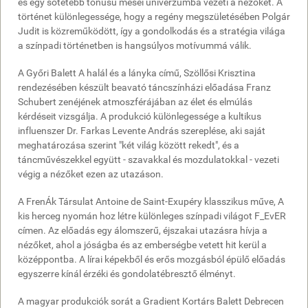
és egy sötétebb tónusú mesei univerzumba vezeti a nézőket. A
történet különlegessége, hogy a regény megszületésében Polgár
Judit is közreműködött, így a gondolkodás és a stratégia világa
a színpadi történetben is hangsúlyos motívummá válik.
A Győri Balett A halál és a lányka című, Szöllősi Krisztina
rendezésében készült beavató táncszínházi előadása Franz
Schubert zenéjének atmoszférájában az élet és elmúlás
kérdéseit vizsgálja. A produkció különlegessége a kultikus
influenszer Dr. Farkas Levente András szereplése, aki saját
meghatározása szerint "két világ között rekedt", és a
táncművészekkel együtt - szavakkal és mozdulatokkal - vezeti
végig a nézőket ezen az utazáson.
A FrenÁk Társulat Antoine de Saint-Exupéry klasszikus műve, A
kis herceg nyomán hoz létre különleges színpadi világot F_EvER
címen. Az előadás egy álomszerű, éjszakai utazásra hívja a
nézőket, ahol a jóságba és az emberségbe vetett hit kerül a
középpontba. A lírai képekből és erős mozgásból épülő előadás
egyszerre kínál érzéki és gondolatébresztő élményt.
A magyar produkciók sorát a Gradient Kortárs Balett Debrecen