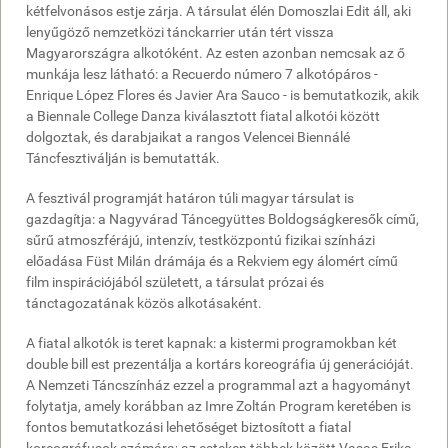
kétfelvonásos estje zárja. A társulat élén Domoszlai Edit áll, aki
lenyűgöző nemzetközi tánckarrier után tért vissza
Magyarországra alkotóként. Az esten azonban nemcsak az ő
munkája lesz látható: a Recuerdo número 7 alkotópáros -
Enrique López Flores és Javier Ara Sauco - is bemutatkozik, akik
a Biennale College Danza kiválasztott fiatal alkotói között
dolgoztak, és darabjaikat a rangos Velencei Biennálé
Táncfesztiválján is bemutatták.
A fesztivál programját határon túli magyar társulat is
gazdagítja: a Nagyvárad Táncegyüttes Boldogságkeresők című,
sűrű atmoszférájú, intenzív, testközpontú fizikai színházi
előadása Füst Milán drámája és a Rekviem egy álomért című
film inspirációjából született, a társulat prózai és
tánctagozatának közös alkotásaként.
A fiatal alkotók is teret kapnak: a kistermi programokban két
double bill est prezentálja a kortárs koreográfia új generációját.
A Nemzeti Táncszínház ezzel a programmal azt a hagyományt
folytatja, amely korábban az Imre Zoltán Program keretében is
fontos bemutatkozási lehetőséget biztosított a fiatal