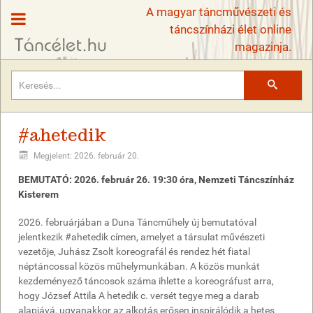
A magyar táncművészeti és
táncszínházi élet online
magazinja.
Keresés
#ahetedik
Megjelent: 2026. február 20.
BEMUTATÓ: 2026. február 26. 19:30 óra, Nemzeti Táncszínház
Kisterem
2026. februárjában a Duna Táncműhely új bemutatóval
jelentkezik #ahetedik címen, amelyet a társulat művészeti
vezetője, Juhász Zsolt koreografál és rendez hét fiatal
néptáncossal közös műhelymunkában. A közös munkát
kezdeményező táncosok száma ihlette a koreográfust arra,
hogy József Attila A hetedik c. versét tegye meg a darab
alapjává, ugyanakkor az alkotás erősen inspirálódik a hetes