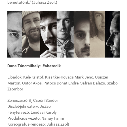
bemutatónk." (Juhász Zsolt)
Duna Táncműhely: #ahetedik
Előadók: Kele Kristóf, Kissitkei-Kovács Márk Jenő, Opiczer
Márton, Östör Ákos, Patócs Donát Endre, Sáfrán Balázs, Szabó
Zsombor
Zeneszerző: ifj Csoóri Sándor
Díszlet-jelmezterv: JuZso
Fénytervező: Lendvai Károly
Produkciós vezető: Nánay Fanni
Koreográfus-rendező: Juhász Zsolt