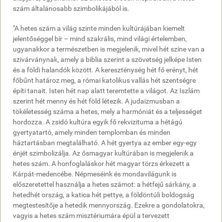
szám általánosabb szimbolikájából is.
"A hetes szám a világ szinte minden kultúrájában kiemelt
jelentőséggel bír – mind szakrális, mind világi értelemben,
ugyanakkor a természetben is megjelenik, mivel hét színe van a
szivárványnak, amely a biblia szerint a szövetség jelképe Isten
és a földi halandók között. A kereszténység hét fő erényt, hét
főbűnt határoz meg, a római katolikus vallás hét szentségre
építi tanait. Isten hét nap alatt teremtette a világot. Az Iszlám
szerint hét menny és hét föld létezik. A judaizmusban a
tökéletesség száma a hetes, mely a harmóniát és a teljességet
hordozza. A zsidó kultúra egyik fő rekvizituma a hétágú
gyertyatartó, amely minden templomban és minden
háztartásban megtalálható. A hét gyertya az ember egy-egy
énjét szimbolizálja. Az ősmagyar kultúrában is megjelenik a
hetes szám. A honfoglaláskor hét magyar törzs érkezett a
Kárpát-medencébe. Népmeséink és mondavilágunk is
előszeretettel használja a hetes számot: a hétfejű sárkány, a
hetedhét ország, a katica hét pettye, a földöntúli boldogság
megtestesítője a hetedik mennyország. Ezekre a gondolatokra,
vagyis a hetes szám misztériumára épül a tervezett