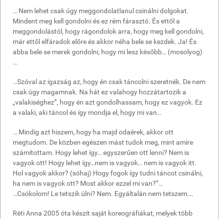
… Nem lehet csak úgy meggondolatlanul csinálni dolgokat.
Mindent meg kell gondolni és ez rém fárasztó. És ettől a
meggondolástól, hogy rágondolok arra, hogy meg kell gondolni,
már ettől elfáradok előre és akkor néha bele se kezdek. Ja! És
abba bele se merek gondolni, hogy mi lesz később… (mosolyog)
…
…Szóval az igazság az, hogy én csak táncolni szeretnék. De nem
csak úgy magamnak. Na hát ez valahogy hozzátartozik a
„valakiséghez”, hogy én azt gondolhassam, hogy ez vagyok. Ez
a valaki, aki táncol és így mondja el, hogy mi van…
… Mindig azt hiszem, hogy ha majd odaérek, akkor ott
megtudom. De közben egészen mást tudok meg, mint amire
számítottam. Hogy lehet így… egyszerűen ott lenni? Nem is
vagyok ott! Hogy lehet így…nem is vagyok… nem is vagyok itt.
Hol vagyok akkor? (sóhaj) Hogy fogok így tudni táncot csinálni,
ha nem is vagyok ott? Most akkor ezzel mi van?”…
…Csókolom! Le tetszik ülni? Nem. Egyáltalán nem tetszem….
Réti Anna 2005 óta készít saját koreográfiákat, melyek több