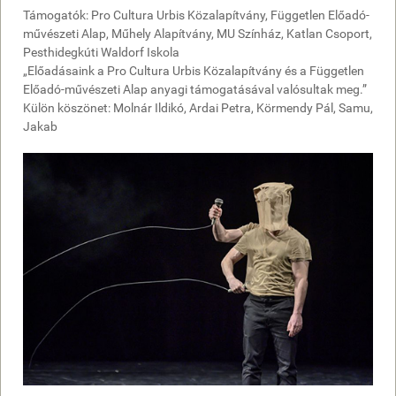
Támogatók: Pro Cultura Urbis Közalapítvány, Független Előadó-
művészeti Alap, Műhely Alapítvány, MU Színház, Katlan Csoport,
Pesthidegkúti Waldorf Iskola
„Előadásaink a Pro Cultura Urbis Közalapítvány és a Független
Előadó-művészeti Alap anyagi támogatásával valósultak meg.”
Külön köszönet: Molnár Ildikó, Ardai Petra, Körmendy Pál, Samu,
Jakab