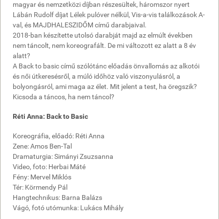
magyar és nemzetközi díjban részesültek, háromszor nyert
Lábán Rudolf díjat Lélek pulóver nélkül, Vis-a-vis találkozások A-
val, és MAJDHALESZIDŐM című darabjaival.
2018-ban készítette utolsó darabját majd az elmúlt években
nem táncolt, nem koreografált. De mi változott ez alatt a 8 év
alatt?
A Back to basic című szólótánc előadás önvallomás az alkotói
és női útkeresésről, a múló időhöz való viszonyulásról, a
bolyongásról, ami maga az élet. Mit jelent a test, ha öregszik?
Kicsoda a táncos, ha nem táncol?
Réti Anna: Back to Basic
Koreográfia, előadó: Réti Anna
Zene: Amos Ben-Tal
Dramaturgia: Simányi Zsuzsanna
Video, foto: Herbai Máté
Fény: Mervel Miklós
Tér: Körmendy Pál
Hangtechnikus: Barna Balázs
Vágó, fotó utómunka: Lukács Mihály