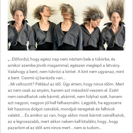
„…Előfordul, hogy egész nap nem néztem bele a tükörbe, és
amikor szembe jövök magammal, egészen meglepő a látvány.
Valahogy a bent, nem tükrözi a kintet. A kint nem ugyanaz, mint
a bent. Csomó új barázda van…
…Mi változott? Például az idő. Úgy értem, hogy nincs időm. Mert
az nem csak az enyém, hanem azt másoktól veszem el. Ezért
nem csinálhatok vele bármit, akármit, nem folyhat szét, hanem
azt nagyon, nagyon jól kell felhasználni. Legjobb, ha egyszerre
két hasznos dolgot csinálok, mondjuk teregetek és felhívok
valakit…. És amikor az van, hogy akkor most bármit csinálhatok,
az a legrosszabb, mert akkor nekem kell kitalálni, hogy…hogy
pazarlom el az időt ami nincs mert… nem is tudom…