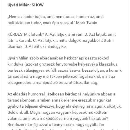
Ujvári Milán: SHOW
„Nem az sodor bajba, amit nem tudsz, hanem az, amit
holtbiztosan tudsz, csak épp rosszul.” Mark Twain
KÉRDÉS: Mit látunk? A. Azt látjuk, ami van. B. Azt látjuk, amit
látni akarunk. C. Azt látjuk, amit a dolgok magukból láttatni
akarnak. D. A fentiek mindegyike.
Ujvári Milán szóló előadásában hétköznapi gesztusokból
kiindulva (azokat groteszk fénytörésbe helyezve) a klasszikus
burleszk stílusjegyeinek fölhasználásával beszél olyan, a korunk
társadalmára nagy mértékben jellemző fogalmakról, mint az
elidegenedés, a manipuláció és az átlátszatlanság.
Az előadás humorral, játékosan kérdez rá helyünkre abban a
társadalomban, amiben annak ellenére érezzük magunkat
gyakorta teljesen elveszve, hogy elméletileg mi magunk alkotjuk.
Belőlünk áll. Mégis hogyan vagyunk képesek működtetni
valamit, aminek a működésével nem vagyunk tisztában?
Rendszerint még azzal a ténnyel sem, hogy egyáltalán