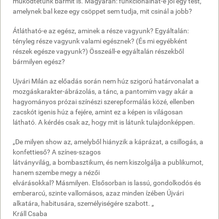
működtetünk bármit is. Magyarán: funkcionálhat-e jól egy test,
amelynek bal keze egy csöppet sem tudja, mit csinál a jobb?
Átlátható-e az egész, aminek a része vagyunk? Egyáltalán:
tényleg része vagyunk valami egésznek? (És mi egyébként
részek egésze vagyunk?) Összeáll-e egyáltalán részekből
bármilyen egész?
Ujvári Milán az előadás során nem húz szigorú határvonalat a
mozgáskarakter-ábrázolás, a tánc, a pantomim vagy akár a
hagyományos prózai színészi szerepformálás közé, ellenben
zacskót igenis húz a fejére, amint ez a képen is világosan
látható. A kérdés csak az, hogy mit is látunk tulajdonképpen.
„De milyen show az, amelyből hiányzik a káprázat, a csillogás, a
konfettieső? A színes-szagos
látványvilág, a bombasztikum, és nem kiszolgálja a publikumot,
hanem szembe megy a nézői
elvárásokkal? Másmilyen. Elsősorban is lassú, gondolkodós és
emberarcú, szinte vallomásos, azaz minden ízében Újvári
alkatára, habitusára, személyiségére szabott. „
Králl Csaba