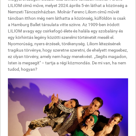
LILIOM című műve, melyet 2024.április 5-én láthat a közönség a
Nemzeti Táncszínházban. Molnár Ferenc Liliom című művét
táncban itthon még nem láthatta a közönség, külföldön is csak
a Hamburg Ballet társulata vitte színre. Az 1909-ben íródott
LILIOM avagy egy csirkefogó élete és halála egy szobalány és
egy körhintás legény közötti szerelmi történetét meséli el.
Nyomorúság, nyers érzések, törékenység. Liliom létezésének
tragikus törvénye, hogy szeretne szeretni, de ehelyett megsebez,
ez olyan törvény, amely nem hagy menekvést. „Segíts magadon,
Isten is megsegít" – tartja a régi közmondás. De mi van, ha nem
tudod, hogyan?