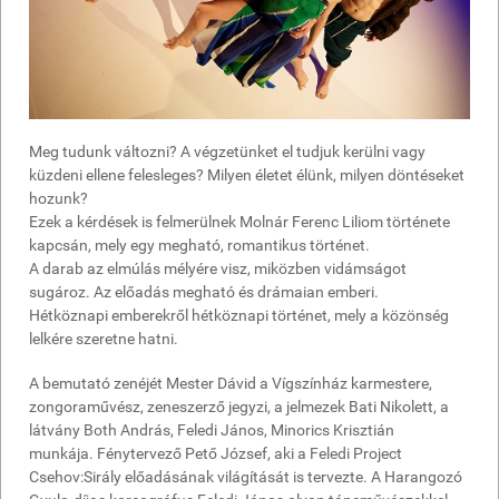
Meg tudunk változni? A végzetünket el tudjuk kerülni vagy
küzdeni ellene felesleges? Milyen életet élünk, milyen döntéseket
hozunk?
Ezek a kérdések is felmerülnek Molnár Ferenc Liliom története
kapcsán, mely egy megható, romantikus történet.
A darab az elmúlás mélyére visz, miközben vidámságot
sugároz. Az előadás megható és drámaian emberi.
Hétköznapi emberekről hétköznapi történet, mely a közönség
lelkére szeretne hatni.
A bemutató zenéjét Mester Dávid a Vígszínház karmestere,
zongoraművész, zeneszerző jegyzi, a jelmezek Bati Nikolett, a
látvány Both András, Feledi János, Minorics Krisztián
munkája. Fénytervező Pető József, aki a Feledi Project
Csehov:Sirály előadásának világítását is tervezte. A Harangozó