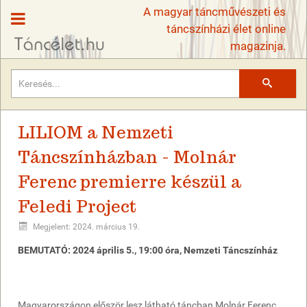
A magyar táncművészeti és
táncszínházi élet online
magazinja.
Keresés
LILIOM a Nemzeti
Táncszínházban - Molnár
Ferenc premierre készül a
Feledi Project
Megjelent: 2024. március 19.
BEMUTATÓ: 2024 április 5., 19:00 óra, Nemzeti Táncszínház
Magyarországon először lesz látható táncban Molnár Ferenc