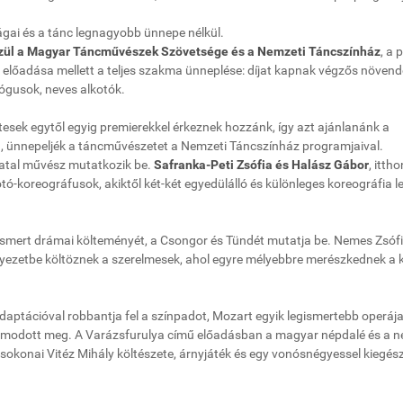
ágai és a tánc legnagyobb ünnepe nélkül.
zül a Magyar Táncművészek Szövetsége és a Nemzeti Táncszínház
, a
us előadása mellett a teljes szakma ünneplése: díjat kapnak végzős növend
ógusok, neves alkotók.
tesek egytől egyig premierekkel érkeznek hozzánk, így azt ajánlanánk a
n, ünnepeljék a táncművészetet a Nemzeti Táncszínház programjaival.
iatal művész mutatkozik be.
Safranka-Peti Zsófia és Halász Gábor
, itth
otó-koreográfusok, akiktől két-két egyedülálló és különleges koreográfia l
ismert drámai költeményét, a Csongor és Tündét mutatja be. Nemes Zsóf
yezetbe költöznek a szerelmesek, ahol egyre mélyebbre merészkednek a 
daptációval robbantja fel a színpadot, Mozart egyik legismertebb operáj
álmodott meg. A Varázsfurulya című előadásban a magyar népdalé és a 
sokonai Vitéz Mihály költészete, árnyjáték és egy vonósnégyessel kiegés