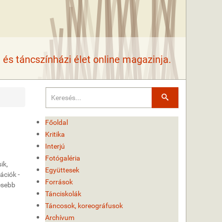
és táncszínházi élet online magazinja.
Keresés
Főoldal
Kritika
Interjú
Fotógaléria
ik,
Együttesek
ációk -
Források
esebb
Tánciskolák
Táncosok, koreográfusok
Archívum