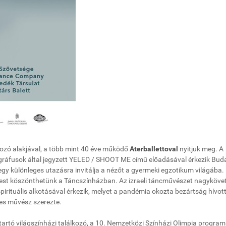
ározó alakjával, a több mint 40 éve működő
Aterballettoval
nyitjuk meg. A
ográfusok által jegyzett YELED / SHOOT ME című előadásával érkezik Bud
y különleges utazásra invitálja a nézőt a gyermeki egzotikum világába.
test köszönthetünk a Táncszínházban. Az izraeli táncművészet nagykövet
irituális alkotásával érkezik, melyet a pandémia okozta bezártság hívott 
res művész szerezte.
 tartó világszínházi találkozó, a 10. Nemzetközi Színházi Olimpia program