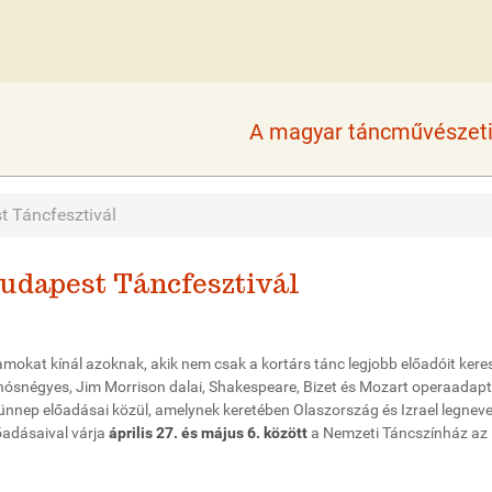
A magyar táncművészeti 
t Táncfesztivál
Budapest Táncfesztivál
okat kínál azoknak, akik nem csak a kortárs tánc legjobb előadóit keres
nósnégyes, Jim Morrison dalai, Shakespeare, Bizet és Mozart operaadapt
ünnep előadásai közül, amelynek keretében Olaszország és Izrael legnev
őadásaival várja
április 27. és május 6. között
a Nemzeti Táncszínház az