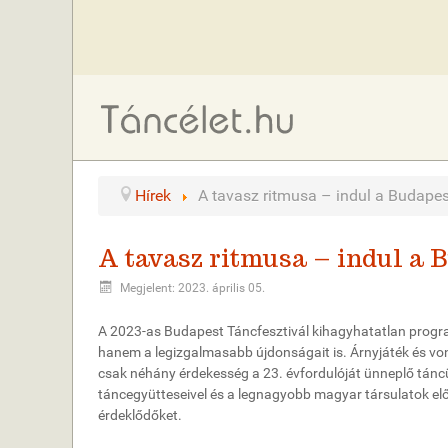
Hírek
A tavasz ritmusa – indul a Budapes
A tavasz ritmusa – indul a 
Megjelent: 2023. április 05.
A 2023-as Budapest Táncfesztivál kihagyhatatlan program
hanem a legizgalmasabb újdonságait is. Árnyjáték és vo
csak néhány érdekesség a 23. évfordulóját ünneplő tánc
táncegyütteseivel és a legnagyobb magyar társulatok el
érdeklődőket.