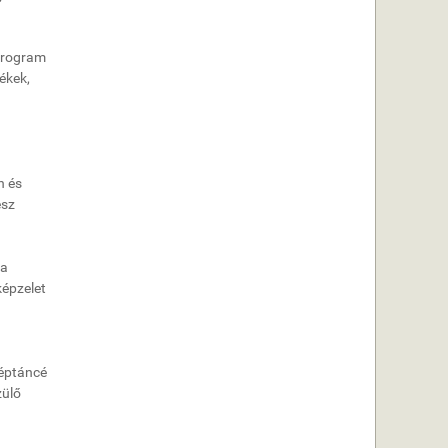
 program
ékek,
on és
esz
ia
képzelet
a
néptáncé
zülő