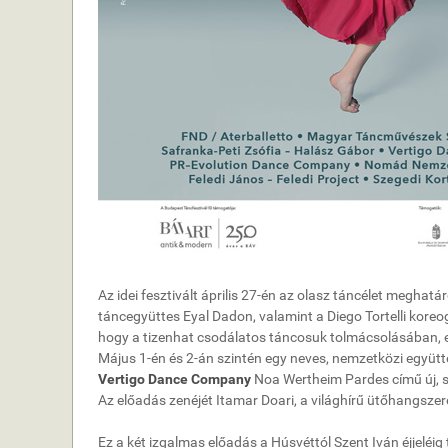
Az idei fesztivált április 27-én az olasz táncélet meghat
táncegyüttes Eyal Dadon, valamint a Diego Tortelli kore
hogy a tizenhat csodálatos táncosuk tolmácsolásában, eg
Május 1-én és 2-án szintén egy neves, nemzetközi együt
Vertigo Dance Company
Noa Wertheim Pardes című új, sp
Az előadás zenéjét Itamar Doari, a világhírű ütőhangsze
Ez a két izgalmas előadás a Húsvéttól Szent Iván éjjeléig