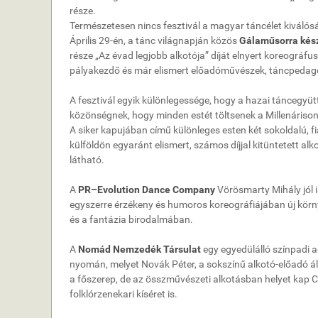
része.
Természetesen nincs fesztivál a magyar táncélet kiválós
Április 29-én, a tánc világnapján közös
Gálaműsorra kés
része „Az évad legjobb alkotója” díját elnyert koreográf
pályakezdő és már elismert előadóművészek, táncpedag
A fesztivál egyik különlegessége, hogy a hazai táncegyüt
közönségnek, hogy minden estét töltsenek a Millenáriso
A siker kapujában című különleges esten két sokoldalú, f
külföldön egyaránt elismert, számos díjjal kitüntetett alk
látható.
A
PR–Evolution Dance Company
Vörösmarty Mihály jól 
egyszerre érzékeny és humoros koreográfiájában új körn
és a fantázia birodalmában.
A
Nomád Nemzedék Társulat
egy egyedülálló színpadi a
nyomán, melyet Novák Péter, a sokszínű alkotó-előadó 
a főszerep, de az összművészeti alkotásban helyet kap C
folklórzenekari kíséret is.