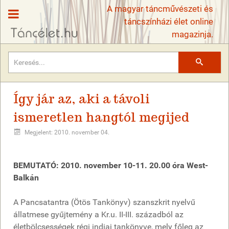
A magyar táncművészeti és
táncszínházi élet online
magazinja.
Keresés
Így jár az, aki a távoli
ismeretlen hangtól megijed
Megjelent: 2010. november 04.
BEMUTATÓ: 2010. november 10-11. 20.00 óra West-
Balkán
A Pancsatantra (Ötös Tankönyv) szanszkrit nyelvű
állatmese gyűjtemény a Kr.u. II-III. századból az
életbölcsességek régi indiai tankönyve, mely főleg az