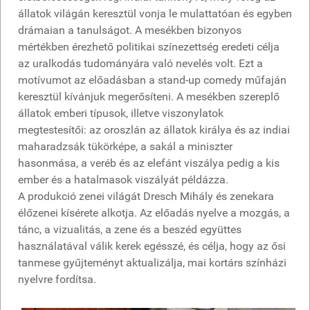
állatok világán keresztül vonja le mulattatóan és egyben
drámaian a tanulságot. A mesékben bizonyos
mértékben érezhető politikai színezettség eredeti célja
az uralkodás tudományára való nevelés volt. Ezt a
motívumot az előadásban a stand-up comedy műfaján
keresztül kívánjuk megerősíteni. A mesékben szereplő
állatok emberi típusok, illetve viszonylatok
megtestesítői: az oroszlán az állatok királya és az indiai
maharadzsák tükörképe, a sakál a miniszter
hasonmása, a veréb és az elefánt viszálya pedig a kis
ember és a hatalmasok viszályát példázza.
A produkció zenei világát Dresch Mihály és zenekara
élőzenei kísérete alkotja. Az előadás nyelve a mozgás, a
tánc, a vizualitás, a zene és a beszéd együttes
használatával válik kerek egésszé, és célja, hogy az ősi
tanmese gyűjteményt aktualizálja, mai kortárs színházi
nyelvre fordítsa.