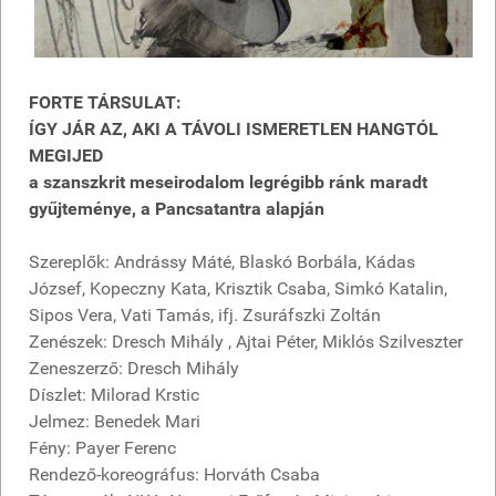
FORTE TÁRSULAT:
ÍGY JÁR AZ, AKI A TÁVOLI ISMERETLEN HANGTÓL
MEGIJED
a szanszkrit meseirodalom legrégibb ránk maradt
gyűjteménye, a Pancsatantra alapján
Szereplők: Andrássy Máté, Blaskó Borbála, Kádas
József, Kopeczny Kata, Krisztik Csaba, Simkó Katalin,
Sipos Vera, Vati Tamás, ifj. Zsuráfszki Zoltán
Zenészek: Dresch Mihály , Ajtai Péter, Miklós Szilveszter
Zeneszerző: Dresch Mihály
Díszlet: Milorad Krstic
Jelmez: Benedek Mari
Fény: Payer Ferenc
Rendező-koreográfus: Horváth Csaba