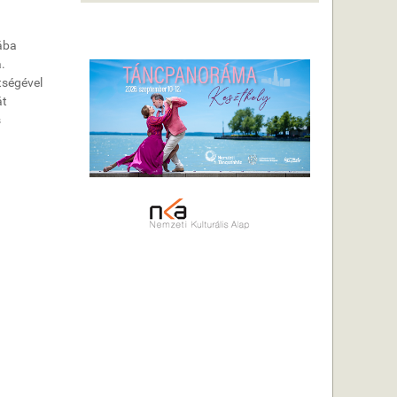
ába
.
tségével
át
s