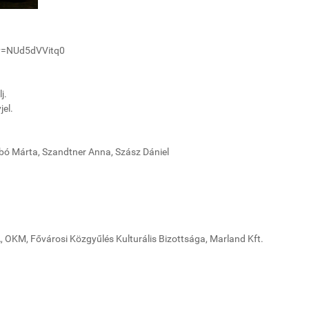
?v=NUd5dVVitq0
j.
jel.
abó Márta, Szandtner Anna, Szász Dániel
OKM, Fővárosi Közgyűlés Kulturális Bizottsága, Marland Kft.