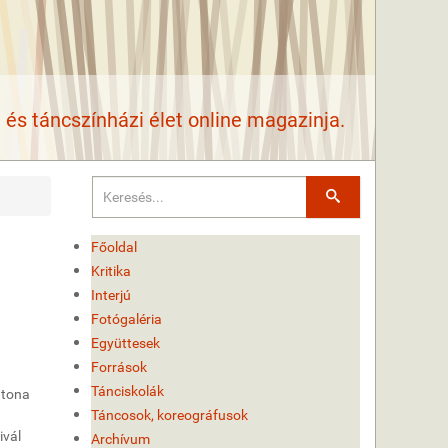
és táncszínházi élet online magazinja.
Keresés
Főoldal
Kritika
Interjú
Fotógaléria
Együttesek
Források
Tánciskolák
atona
Táncosok, koreográfusok
ivál
Archívum