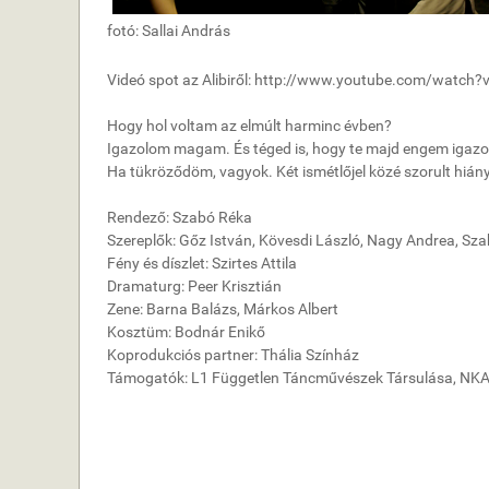
fotó: Sallai András
Videó spot az Alibiről: http://www.youtube.com/watch
Hogy hol voltam az elmúlt harminc évben?
Igazolom magam. És téged is, hogy te majd engem igazol
Ha tükröződöm, vagyok. Két ismétlőjel közé szorult hiány
Rendező: Szabó Réka
Szereplők: Gőz István, Kövesdi László, Nagy Andrea, Sz
Fény és díszlet: Szirtes Attila
Dramaturg: Peer Krisztián
Zene: Barna Balázs, Márkos Albert
Kosztüm: Bodnár Enikő
Koprodukciós partner: Thália Színház
Támogatók: L1 Független Táncművészek Társulása, NKA, 