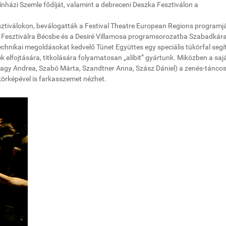
nházi Szemle fődíját, valamint a debreceni Deszka Fesztiválon a
esztiválokon, beválogatták a Festival Theatre European Regions programj
l Fesztiválra Bécsbe és a Desiré Villamosa programsorozatba Szabadkára
chnikai megoldásokat kedvelő Tünet Együttes egy speciális tükörfal segí
ek elfojtására, titkolására folyamatosan „alibit” gyártunk. Miközben a saj
Nagy Andrea, Szabó Márta, Szandtner Anna, Szász Dániel) a zenés-tánco
ükörképével is farkasszemet nézhet.