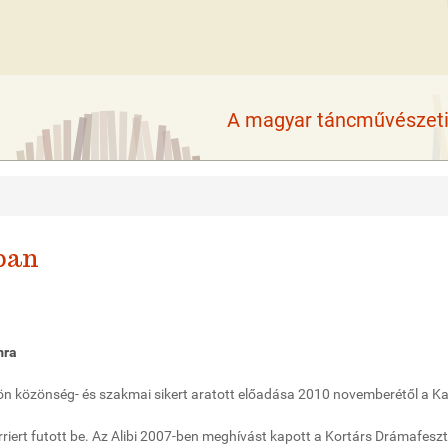
A magyar táncművészeti 
ban
mra
dön közönség- és szakmai sikert aratott előadása 2010 novemberétől a K
rriert futott be. Az Alibi 2007-ben meghívást kapott a Kortárs Drámafeszt