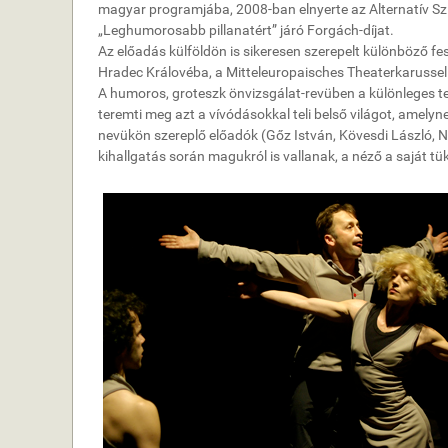
magyar programjába, 2008-ban elnyerte az Alternatív Szí
„Leghumorosabb pillanatért” járó Forgách-díjat.
Az előadás külföldön is sikeresen szerepelt különböző f
Hradec Královéba, a Mitteleuropaisches Theaterkarusse
A humoros, groteszk önvizsgálat-revüben a különleges te
teremti meg azt a vívódásokkal teli belső világot, amelyn
nevükön szereplő előadók (Gőz István, Kövesdi László, 
kihallgatás során magukról is vallanak, a néző a saját t