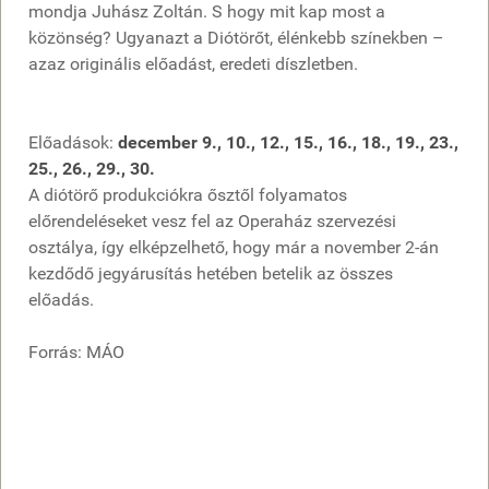
mondja Juhász Zoltán. S hogy mit kap most a
közönség? Ugyanazt a Diótörőt, élénkebb színekben –
azaz originális előadást, eredeti díszletben.
Előadások:
december 9., 10., 12., 15., 16., 18., 19., 23.,
25., 26., 29., 30.
A diótörő produkciókra ősztől folyamatos
előrendeléseket vesz fel az Operaház szervezési
osztálya, így elképzelhető, hogy már a november 2-án
kezdődő jegyárusítás hetében betelik az összes
előadás.
Forrás: MÁO