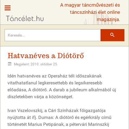
A magyar táncművészeti és
táncszínházi élet online
magazinja.
Keresés
Hatvanéves a Diótörő
Megjelent: 2010. október 25.
Idén hatvanéves az Operaház téli időszakának
vitathatatlanul legkeresettebb és legsikeresebb
előadása, A diótörő. A darab a jubileum alkalmából új
díszletekben várja a közönséget.
Ivan Vszelovszkij, a Cári Színházak főigazgatója
nyújtotta át ifj. Dumas: A diótörő és egérkirály című
történetét Marius Petipának, a pétervári Marinszkij