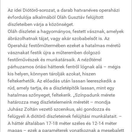
Az idei Diótörő-sorozat, a darab hatvanéves operaházi
évfordulója alkalmából Oláh Gusztáv felújított
díszleteiben várja a közönséget.
Oláh díszletei a hagyományos, festett vásznak, amelyek
ábrázolhatnak tájat, vagy akár szobabelsőt is. Az
Operaház festőműtermében ezeket a hatalmas méretű
vásznakat festik újra a műteremben dolgozó
festőművészek és munkatársaik. A nézőtérrel
párhuzamos óriási hátterek fentről lógnak alá – mégis
kis helyen, könnyen tárolják azokat, hiszen
feltekerhetők. Az előadás után lassan leereszkedik a
rúd, amely tartja, és a díszletépítők lassan, mint egy
hatalmas szőnyeget, feltekerik. „Színpadunk mérete
határozza meg díszletelemeink méretét – mondja
Juhász Zoltán vezető szcenikus, aki gondozza és
felügyeli A diótörő díszleteinek felújítási munkálatait. –
A háttér általában 17-18 méter széles és 12-14 méter
magas – ezek a paraméterek vonatkoznak a mesebalett