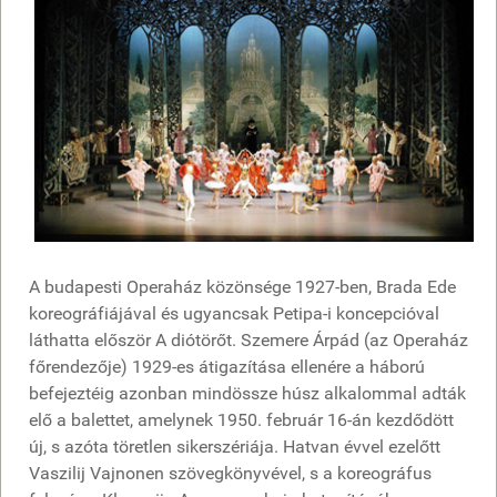
A budapesti Operaház közönsége 1927-ben, Brada Ede
koreográfiájával és ugyancsak Petipa-i koncepcióval
láthatta először A diótörőt. Szemere Árpád (az Operaház
főrendezője) 1929-es átigazítása ellenére a háború
befejeztéig azonban mindössze húsz alkalommal adták
elő a balettet, amelynek 1950. február 16-án kezdődött
új, s azóta töretlen sikerszériája. Hatvan évvel ezelőtt
Vaszilij Vajnonen szövegkönyvével, s a koreográfus