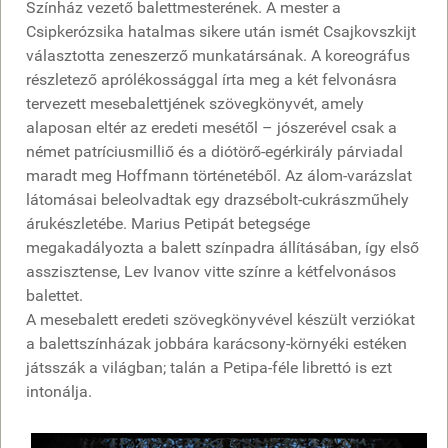
Színház vezető balettmesterének. A mester a
Csipkerózsika hatalmas sikere után ismét Csajkovszkijt
választotta zeneszerző munkatársának. A koreográfus
részletező aprólékossággal írta meg a két felvonásra
tervezett mesebalettjének szövegkönyvét, amely
alaposan eltér az eredeti mesétől – jószerével csak a
német patríciusmilliő és a diótörő-egérkirály párviadal
maradt meg Hoffmann történetéből. Az álom-varázslat
látomásai beleolvadtak egy drazsébolt-cukrászműhely
árukészletébe. Marius Petipát betegsége
megakadályozta a balett színpadra állításában, így első
asszisztense, Lev Ivanov vitte színre a kétfelvonásos
balettet.
A mesebalett eredeti szövegkönyvével készült verziókat
a balettszínházak jobbára karácsony-környéki estéken
játsszák a világban; talán a Petipa-féle librettó is ezt
intonálja.