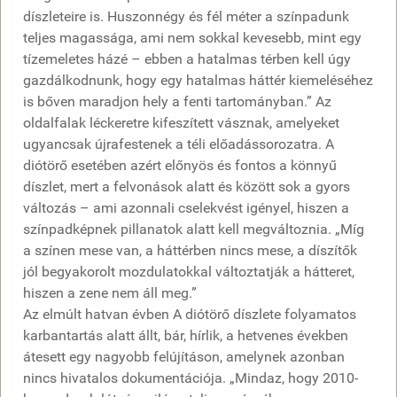
díszleteire is. Huszonnégy és fél méter a színpadunk
teljes magassága, ami nem sokkal kevesebb, mint egy
tízemeletes házé – ebben a hatalmas térben kell úgy
gazdálkodnunk, hogy egy hatalmas háttér kiemeléséhez
is bőven maradjon hely a fenti tartományban.” Az
oldalfalak léckeretre kifeszített vásznak, amelyeket
ugyancsak újrafestenek a téli előadássorozatra. A
diótörő esetében azért előnyös és fontos a könnyű
díszlet, mert a felvonások alatt és között sok a gyors
változás – ami azonnali cselekvést igényel, hiszen a
színpadképnek pillanatok alatt kell megváltoznia. „Míg
a színen mese van, a háttérben nincs mese, a díszítők
jól begyakorolt mozdulatokkal változtatják a hátteret,
hiszen a zene nem áll meg.”
Az elmúlt hatvan évben A diótörő díszlete folyamatos
karbantartás alatt állt, bár, hírlik, a hetvenes években
átesett egy nagyobb felújításon, amelynek azonban
nincs hivatalos dokumentációja. „Mindaz, hogy 2010-