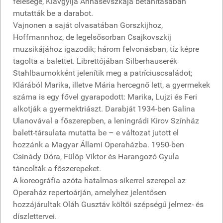
felesége, Klavgyija Annasevszkaja betanításában
mutatták be a darabot.
Vajnonen a saját olvasatában Gorszkijhoz,
Hoffmannhoz, de legelsősorban Csajkovszkij
muzsikájához igazodik; három felvonásban, tíz képre
tagolta a balettet. Librettójában Silberhauserék
Stahlbaumokként jelenítik meg a patríciuscsaládot;
Klárából Marika, illetve Mária hercegnő lett, a gyermekek
száma is egy fővel gyarapodott: Marika, Lujzi és Feri
alkotják a gyermektriászt. Darabját 1934-ben Galina
Ulanovával a főszerepben, a leningrádi Kirov Színház
balett-társulata mutatta be – e változat jutott el
hozzánk a Magyar Állami Operaházba. 1950-ben
Csinády Dóra, Fülöp Viktor és Harangozó Gyula
táncolták a főszerepeket.
A koreográfia azóta hatalmas sikerrel szerepel az
Operaház repertoárján, amelyhez jelentősen
hozzájárultak Oláh Gusztáv költői szépségű jelmez- és
díszlettervei.