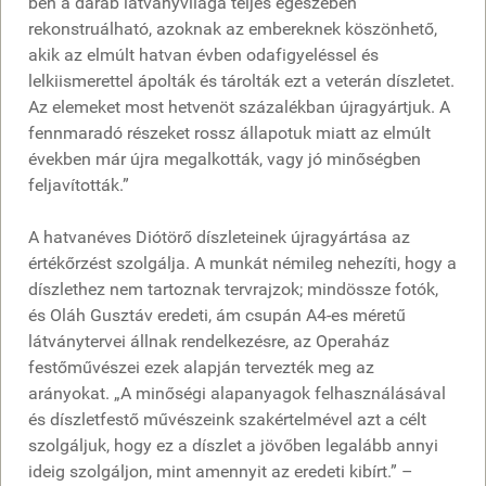
ben a darab látványvilága teljes egészében
rekonstruálható, azoknak az embereknek köszönhető,
akik az elmúlt hatvan évben odafigyeléssel és
lelkiismerettel ápolták és tárolták ezt a veterán díszletet.
Az elemeket most hetvenöt százalékban újragyártjuk. A
fennmaradó részeket rossz állapotuk miatt az elmúlt
években már újra megalkották, vagy jó minőségben
feljavították.”
A hatvanéves Diótörő díszleteinek újragyártása az
értékőrzést szolgálja. A munkát némileg nehezíti, hogy a
díszlethez nem tartoznak tervrajzok; mindössze fotók,
és Oláh Gusztáv eredeti, ám csupán A4-es méretű
látványtervei állnak rendelkezésre, az Operaház
festőművészei ezek alapján tervezték meg az
arányokat. „A minőségi alapanyagok felhasználásával
és díszletfestő művészeink szakértelmével azt a célt
szolgáljuk, hogy ez a díszlet a jövőben legalább annyi
ideig szolgáljon, mint amennyit az eredeti kibírt.” –