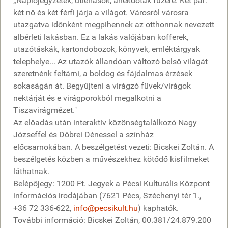
„Naplójegyzetek, útleírások, anekdoták füzére. Két pár:
két nő és két férfi járja a világot. Városról városra
utazgatva időnként megpihennek az otthonnak nevezett
albérleti lakásban. Ez a lakás valójában kofferek,
utazótáskák, kartondobozok, könyvek, emléktárgyak
telephelye... Az utazók állandóan változó belső világát
szeretnénk feltárni, a boldog és fájdalmas érzések
sokaságán át. Begyűjteni a virágzó füvek/virágok
nektárját és e virágporokból megalkotni a
Tiszavirágmézet."
Az előadás után interaktív közönségtalálkozó Nagy
Józseffel és Döbrei Dénessel a színház
előcsarnokában. A beszélgetést vezeti: Bicskei Zoltán. A
beszélgetés közben a művészekhez kötődő kisfilmeket
láthatnak.
Belépőjegy: 1200 Ft. Jegyek a Pécsi Kulturális Központ
információs irodájában (7621 Pécs, Széchenyi tér 1.,
+36 72 336-622,
info@pecsikult.hu
) kaphatók.
További információ: Bicskei Zoltán, 00.381/24.879.200