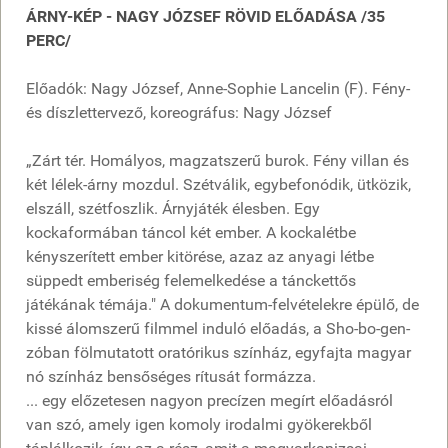
ÁRNY-KÉP - NAGY JÓZSEF RÖVID ELŐADÁSA /35
PERC/
Előadók: Nagy József, Anne-Sophie Lancelin (F). Fény-
és díszlettervező, koreográfus: Nagy József
„Zárt tér. Homályos, magzatszerű burok. Fény villan és
két lélek-árny mozdul. Szétválik, egybefonódik, ütközik,
elszáll, szétfoszlik. Árnyjáték élesben. Egy
kockaformában táncol két ember. A kockalétbe
kényszerített ember kitörése, azaz az anyagi létbe
süppedt emberiség felemelkedése a tánckettős
játékának témája." A dokumentum-felvételekre épülő, de
kissé álomszerű filmmel induló előadás, a Sho-bo-gen-
zóban fölmutatott oratórikus színház, egyfajta magyar
nó színház bensőséges rítusát formázza.
... egy előzetesen nagyon precízen megírt előadásról
van szó, amely igen komoly irodalmi gyökerekből