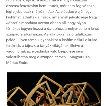
táplálkozik, így az a rész, amit a magyarkanizsai
dzsesszfesztiválon bemutattak, már nem fog változni,
legfeljebb csak mélyülni. /.../ Az előadás elején egy
kisfilmet láthattak a nézők, amelynek jelentősége Nagy
József elmondása szerint abban áll, hogy olyan
témákat tegyen hozzá a darabhoz, amelyeket nem lehet
színpadra alkalmazni. Az állatokkal való találkozás
például ilyen téma, ugyanakkor a kisfilm nélkül a külső
tereknek, a tájnak, a tanyák világának, illetve a
vágóhídnak az előadásba való beépülése sem
valósulhatna meg a színpadi térben... Magyar Szó,
Máriás Endre