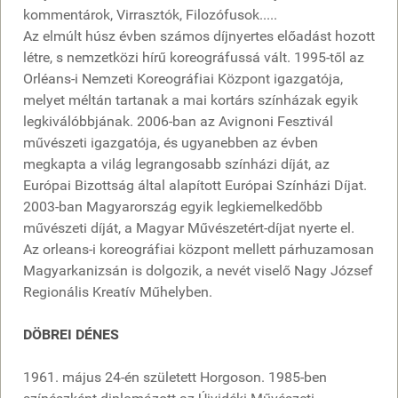
kommentárok, Virrasztók, Filozófusok.....
Az elmúlt húsz évben számos díjnyertes előadást hozott
létre, s nemzetközi hírű koreográfussá vált. 1995-től az
Orléans-i Nemzeti Koreográfiai Központ igazgatója,
melyet méltán tartanak a mai kortárs színházak egyik
legkiválóbbjának. 2006-ban az Avignoni Fesztivál
művészeti igazgatója, és ugyanebben az évben
megkapta a világ legrangosabb színházi díját, az
Európai Bizottság által alapított Európai Színházi Díjat.
2003-ban Magyarország egyik legkiemelkedőbb
művészeti díját, a Magyar Művészetért-díjat nyerte el.
Az orleans-i koreográfiai központ mellett párhuzamosan
Magyarkanizsán is dolgozik, a nevét viselő Nagy József
Regionális Kreatív Műhelyben.
DÖBREI DÉNES
1961. május 24-én született Horgoson. 1985-ben