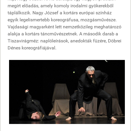
megírt előadás, amely komoly irodalmi gyökerekből
táplálkozik. Nagy József a kortárs európai színház
egyik legelismertebb koreográfusa, mozgásművésze.
Vajdasági magyarként lett nemzetközileg meghatározó
alakja a kortárs táncművészetnek. A második darab a
Tiszavirágméz: naplóleírások, anedokták füzére, Döbrei
Dénes koreográfiájával.