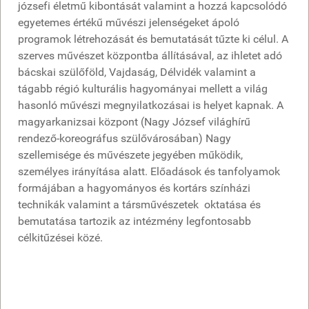
józsefi életmű kibontását valamint a hozzá kapcsolódó
egyetemes értékű művészi jelenségeket ápoló
programok létrehozását és bemutatását tűzte ki célul. A
szerves művészet központba állításával, az ihletet adó
bácskai szülőföld, Vajdaság, Délvidék valamint a
tágabb régió kulturális hagyományai mellett a világ
hasonló művészi megnyilatkozásai is helyet kapnak. A
magyarkanizsai központ (Nagy József világhírű
rendező-koreográfus szülővárosában) Nagy
szellemisége és művészete jegyében működik,
személyes irányítása alatt. Előadások és tanfolyamok
formájában a hagyományos és kortárs színházi
technikák valamint a társművészetek oktatása és
bemutatása tartozik az intézmény legfontosabb
célkitűzései közé.