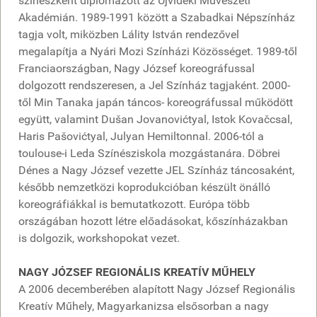
színészként diplomázott az Újvidéki Művészeti
Akadémián. 1989-1991 között a Szabadkai Népszínház
tagja volt, miközben Lálity István rendezővel
megalapítja a Nyári Mozi Színházi Közösséget. 1989-től
Franciaországban, Nagy József koreográfussal
dolgozott rendszeresen, a Jel Színház tagjaként. 2000-
től Min Tanaka japán táncos- koreográfussal működött
együtt, valamint Dušan Jovanovićtyal, Istok Kovačcsal,
Haris Pašovićtyal, Julyan Hemiltonnal. 2006-tól a
toulouse-i Leda Színésziskola mozgástanára. Döbrei
Dénes a Nagy József vezette JEL Színház táncosaként,
később nemzetközi koprodukcióban készült önálló
koreográfiákkal is bemutatkozott. Európa több
országában hozott létre előadásokat, kőszínházakban
is dolgozik, workshopokat vezet.
NAGY JÓZSEF REGIONÁLIS KREATÍV MŰHELY
A 2006 decemberében alapított Nagy József Regionális
Kreatív Műhely, Magyarkanizsa elsősorban a nagy