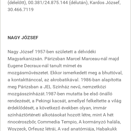
(délelőtt), 00.381/24.875.144 (délután), Kardos József,
30.466.7119
NAGY JÓZSEF
Nagy József 1957-ben született a délvidéki
Magyarkanizsán. Párizsban Marcel Marceau-nál majd
Eugene Decraux-nál tanult mímet és
mozgásművészetet. Ekkor ismerkedett meg a bhuttóval,
a kontakttánccal, az akrobatikával. 1986-ban alapította
meg Párizsban a JEL Színház nevű, nemzetközi
mozgásszínházát.1987-ben mutatta be első önálló
rendezését, a Pekingi kacsát, amellyel felkeltette a világ
érdeklődését, a következő években olyan, immár
színháztörténeti alkotásokat hozott létre, mint A hét
rinocéroszbőr, Commedia Tempio, A kormányzó halála,
Woyzeck, Orfeusz létrái, A vad anatómiája, Habakukk