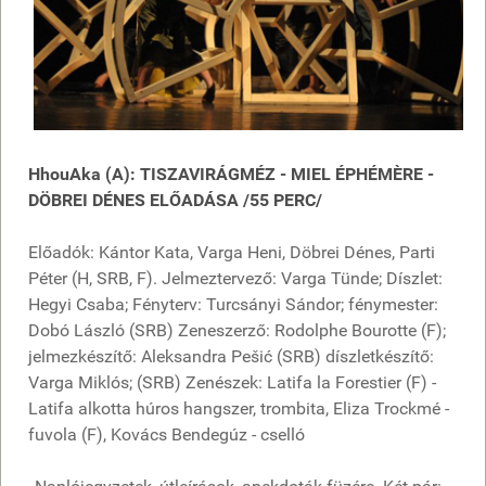
HhouAka (A): TISZAVIRÁGMÉZ - MIEL ÉPHÉMÈRE -
DÖBREI DÉNES ELŐADÁSA /55 PERC/
Előadók: Kántor Kata, Varga Heni, Döbrei Dénes, Parti
Péter (H, SRB, F). Jelmeztervező: Varga Tünde; Díszlet:
Hegyi Csaba; Fényterv: Turcsányi Sándor; fénymester:
Dobó László (SRB) Zeneszerző: Rodolphe Bourotte (F);
jelmezkészítő: Aleksandra Pešić (SRB) díszletkészítő:
Varga Miklós; (SRB) Zenészek: Latifa la Forestier (F) -
Latifa alkotta húros hangszer, trombita, Eliza Trockmé -
fuvola (F), Kovács Bendegúz - cselló