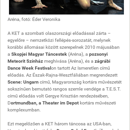
Aréna, fotó: Éder Veronika
A KET a szombati olaszországi előadással zárta –
egyelőre – nemzetközi fellépés-sorozatát, melynek
korábbi állomásai között szerepelnek 2010 májusában
a
Skopjei Magyar Táncestek
(Aréna), a
pozsonyi
Meteorit Színház
meghívása (Aréna), és a
zágrábi
Dance Week Festival
on tartott Az Ismeretlen című
előadás. Az Észak-Rajna-Wesztfáliában megrendezett
Scene: Ungarn
című, Magyarország kortárs művészetét
sokszínűen bemutató rangos szemle vendége a T.E.S.T.
című előadás volt Gergye Krisztián rendezésében,
D
ortmundban, a Theater im Depot
kortárs művészeti
komplexumban.
Ezt megelőzően a KET három táncosa az USA-ban,