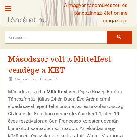
A magyar táncművészeti és
táncszínházi élet online
magazinja.
Keresés
Másodszor volt a Mittelfest
vendége a KET
Megjelent: 2010. július 27.
Másodszor volt a
Mittelfest
vendége a Közép-Európa
Táncszínház: július 24-én Duda Éva Aréna című
előadásával lépett fel a társulat az észak-olaszországi
Cividale del Friuliban megrendezésre kerülő, idén 19
éves fesztiválon, a San Francesco kolostor udvarán
kialakított szabadtéri színpadon. Az előadás nagy
közönség- és szakmai sikert aratott, Walter Mramor, a