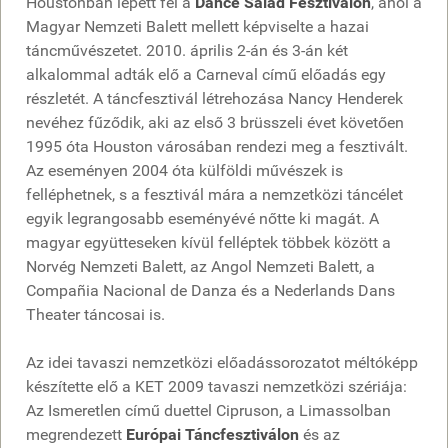
Houstonban lépett fel a
Dance Salad Fesztiválon
, ahol a
Magyar Nemzeti Balett mellett képviselte a hazai
táncművészetet. 2010. április 2-án és 3-án két
alkalommal adták elő a Carneval című előadás egy
részletét. A táncfesztivál létrehozása Nancy Henderek
nevéhez fűződik, aki az első 3 brüsszeli évet követően
1995 óta Houston városában rendezi meg a fesztivált.
Az eseményen 2004 óta külföldi művészek is
felléphetnek, s a fesztivál mára a nemzetközi táncélet
egyik legrangosabb eseményévé nőtte ki magát. A
magyar együtteseken kívül felléptek többek között a
Norvég Nemzeti Balett, az Angol Nemzeti Balett, a
Compañia Nacional de Danza és a Nederlands Dans
Theater táncosai is.
Az idei tavaszi nemzetközi előadássorozatot méltóképp
készítette elő a KET 2009 tavaszi nemzetközi szériája:
Az Ismeretlen című duettel Cipruson, a Limassolban
megrendezett
Európai Táncfesztiválon
és az