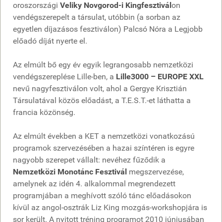
oroszországi
Veliky Novgorod-i Kingfesztivál
on
vendégszerepelt a társulat, utóbbin (a sorban az
egyetlen díjazásos fesztiválon) Palcsó Nóra a Legjobb
előadó díját nyerte el.
Az elmúlt bő egy év egyik legrangosabb nemzetközi
vendégszereplése Lille-ben, a
Lille3000 – EUROPE XXL
nevű nagyfesztiválon volt, ahol a Gergye Krisztián
Társulatával közös előadást, a T.E.S.T.-et láthatta a
francia közönség.
Az elmúlt években a KET a nemzetközi vonatkozású
programok szervezésében a hazai színtéren is egyre
nagyobb szerepet vállalt: nevéhez fűződik a
Nemzetközi Monotánc Fesztivál
megszervezése,
amelynek az idén 4. alkalommal megrendezett
programjában a meghívott szóló tánc előadásokon
kívül az angol-osztrák Liz King mozgás-workshopjára is
sor került. A nyitott tréning programot 2010 júniusában