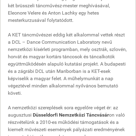
két brüsszeli táncművész-mester meghívásával,
Eleonore Velere és Anton Lachky egy hetes
mesterkurzusával folytatódott.
A KET táncművészei eddig két alkalommal vettek részt
a DCL – Dance Communication Laboratory nevű
nemzetközi kísérleti programban, mely osztrák, szlovén,
horvát és magyar kortárs táncosok és táncalkotók
együttműködésén alapuló kutatási projekt. A budapesti
és a zágrábi DCL után Mariborban is a KET-esek
képviselik a magyar felet. A műhelymunkát a nap
végeztével minden alkalommal nyilvános bemutató
követi.
A nemzetközi szereplések sora egyelőre véget ér: az
augusztusi
Düsseldorfi Nemzetközi Táncvásár
on való
részvételünk a 2010-es működési támogatások és a
kiemelt művészeti események pályázati eredményének