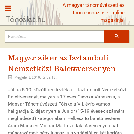
A magyar táncművészeti és
táncszínházi élet online
magazinja.
Keresés
Magyar siker az Isztambuli
Nemzetközi Balettversenyen
Megjelent: 2010. július 13.
Július 5-10. között rendezték a II. Isztambuli Nemzetközi
Balettversenyt, melyen a 17 éves Csonka Vanessza, a
Magyar Táncművészeti Főiskola VII. évfolyamos
hallgatója 2. díjat nyert a Junior (15-19 évesek számára
meghirdetett) kategóriában. Felkészítő balettmesterei
Aradi Mária és Molnár Márta voltak. A versenyen hat
műsorszámot: négy klasszikus variációt és két kortárs