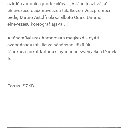
szintén Juronics produkcióval, „A tánc fesztiválja”
elnevezésű összművészeti találkozón Veszprémben
pedig Mauro Astolfi olasz alkotó Quasi Umano
elnevezésű koreográfiájával.
A táncművészek hamarosan megkezdik nyári
szabadságukat, illetve néhányan közülük
tánckurzusokat tartanak, nyári rendezvényeken lépnek
fel.
Forrás: SZKB