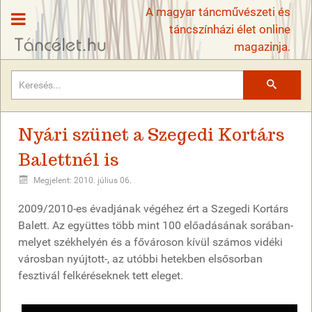
A magyar táncművészeti és
táncszínházi élet online
magazinja.
Keresés
Nyári szünet a Szegedi Kortárs
Balettnél is
Megjelent: 2010. július 06.
2009/2010-es évadjának végéhez ért a Szegedi Kortárs
Balett. Az együttes több mint 100 előadásának sorában-
melyet székhelyén és a fővároson kívül számos vidéki
városban nyújtott-, az utóbbi hetekben elsősorban
fesztivál felkéréseknek tett eleget.