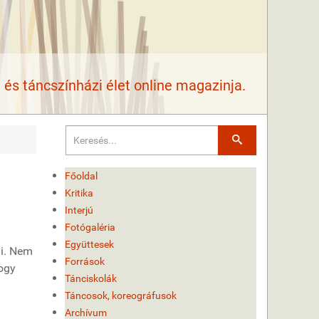
és táncszínházi élet online magazinja.
Keresés
Főoldal
Kritika
Interjú
Fotógaléria
Együttesek
ni. Nem
Források
hogy
Tánciskolák
Táncosok, koreográfusok
Archívum