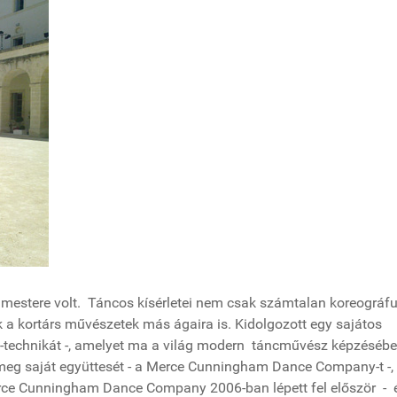
estere volt. Táncos kísérletei nem csak számtalan koreográf
ak a kortárs művészetek más ágaira is. Kidolgozott egy sajátos
m-technikát -, amelyet ma a világ modern táncművész képzéséb
meg saját együttesét - a Merce Cunningham Dance Company-t -,
erce Cunningham Dance Company 2006-ban lépett fel először - 