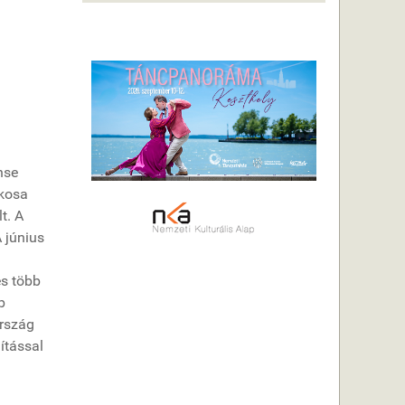
nse
okosa
t. A
 június
és több
b
ország
ítással