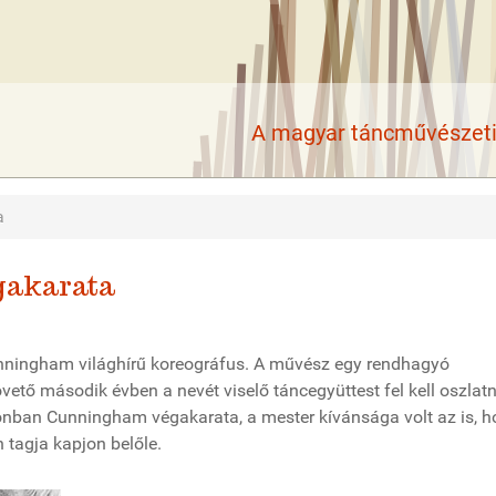
A magyar táncművészeti 
a
gakarata
Cunningham világhírű koreográfus. A művész egy rendhagyó
övető második évben a nevét viselő táncegyüttest fel kell oszlat
zonban Cunningham végakarata, a mester kívánsága volt az is, 
 tagja kapjon belőle.