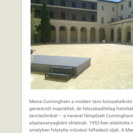
Merce Cunningham a modern tánc korszakalkotó m
generációt inspiráltak, de felszabadítólag hatott
tánctechnikát – a nevével fémjelzett Cunningha
alaptananyagként oktatnak. 1952-ben alakította 
amelyben folytatta művészi felfedező útját. A M