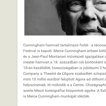
Cunningham hamvait tartalmazó fiolát - a táncoso
Festival is kapott. Merce Cunningham erősen kötő
és a Jean-Paul Montanari művészeti igazgatása al
mester hamvait a 18. században női börtönként is
18-án kezdődött, hosszúságában is jubileumi 3 
Company a Theatré de L'Agora szabadtéri színpad
mint 10 millió euróból felújított Agora ad otthont
helyszíneinek, itt működik a a Centre Chorégraph
szerte létező koreográfiai központok egyike. A Sal
is Merce Cunningham munkáját idézték.