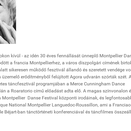
kon kívül - az idén 30 éves fennállását ünneplő Montpellier Da
dött a francia Montpellierhez, a város díszpolgári címének birt
att sikeresen működő fesztivál állandó és szeretett vendége vol
 üzemelő erődítményből felújított Agora udvarán szórták szét. A
hetes táncfesztivál programjában a Merce Cunningham Dance
án a Roaratorio című előadást adta elő. A magas színvonalon 
 a Montpellier Danse Festival központi irodáinak, és legfontosab
ique National Montpellier Languedoc-Roussillon, ami a Francia
le Béjart-ban tánctörténeti konferenciával és táncfilmes összeáll