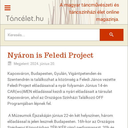
A magyar táncművészeti és
táncszínházi élet online
magazinja.
Keresés
Nyáron is Feledi Project
Megjelent: 2024. június 20.
Kaposváron, Budapesten, Gyulán, Vigántpetenden és
Szentendrén is találkozhat a közönség a Feledi János vezette
Feledi Project előadásaival a nyár folyamán Június 14-én
CAR(wo)MEN előadással kezdi a nyári előadásait a társulat
Kaposváron, ahol az Országos Színházi Találkozó OFF
Programjában lépnek fel.
A Múzeumok Éjszakáján június 22-én két helyszínen, három
előadással is jelen lesznek Budapesten. 16h-kor az Országos
Széchenyi Könyvtárban TÉR/KÉP című performanszt, 20h és