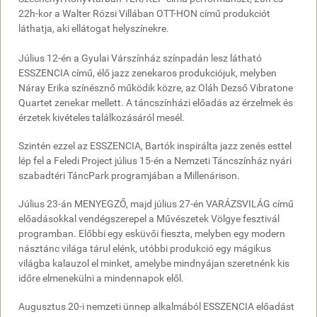
22h-kor a Walter Rózsi Villában OTT-HON című produkciót
láthatja, aki ellátogat helyszínekre.
Július 12-én a Gyulai Várszínház színpadán lesz látható
ESSZENCIA című, élő jazz zenekaros produkciójuk, melyben
Náray Erika színésznő működik közre, az Oláh Dezső Vibratone
Quartet zenekar mellett. A táncszínházi előadás az érzelmek és
érzetek kivételes találkozásáról mesél.
Szintén ezzel az ESSZENCIA, Bartók inspirálta jazz zenés esttel
lép fel a Feledi Project július 15-én a Nemzeti Táncszínház nyári
szabadtéri TáncPark programjában a Millenárison.
Július 23-án MENYEGZŐ, majd július 27-én VARÁZSVILÁG című
előadásokkal vendégszerepel a Művészetek Völgye fesztivál
programban. Előbbi egy esküvői fieszta, melyben egy modern
násztánc világa tárul elénk, utóbbi produkció egy mágikus
világba kalauzol el minket, amelybe mindnyájan szeretnénk kis
időre elmenekülni a mindennapok elől.
Augusztus 20-i nemzeti ünnep alkalmából ESSZENCIA előadást