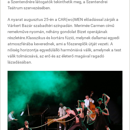
a Szentendrére látogatók tekinthetik meg, a Szentendrei
Teátrum szervezésében.
A nyarat augusztus 25-én a CAR(wo)MEN előadással zárják a
Várkert Bazár szabadtéri színpadán. Merimée Carmen című
remekműve nyomán, néhány gondolat Bizet operájának
részletére.Klasszikus és kortárs fúzió, melynek dallamai egyedi
atmoszférába keverednek, ami a főszereplők útját vezeti. A
nőiség horizontja egyedülálló harmóniává válik, amelynek a test
válik tolmácsává, az erő és az életerő magával ragadó
lázadásában.