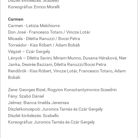
Díszlet kivitelezés: Scabello
Koreográfus: Enrico Morelli
Carmen
Carmen - Letizia Melchiorre
Don José - Francesco Totaro / Vincze Lotár
Micaela - Diletta Ranuzzi / Bocsi Petra
Torreádor - Kiss Róbert / Adam Bobák
Végzet – Czár Gergely
Lányok – Diletta Savini, Miriam Munno, Dusana Héraková, Nier
Janka, Desirée Bazzani, Diletta Ranuzzi/Bocsi Petra
Rendőrök - Kiss Róbert, Vincze Lotár, Francesco Totaro, Adam
Bobák
Zene: Georges Bizet, Rogyion Konsztantyinovics Scsedrin
Fény: Szabó Dániel
Jelmez: Bianca Imelda Jeremias
Díszletkoncepció: Juronics Tamás és Czár Gergely
Díszlet kivitelezés: Scabello
Koreográfus: Juronics Tamás és Czár Gergely