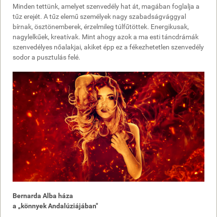
Minden tettünk, amelyet szenvedély hat át, magában foglalja a
tűz erejét. A tűz elemű személyek nagy szabadságvággyal
bírnak, ösztönemberek, érzelmileg túlfűtöttek. Energikusak,
nagylelkűek, kreatívak. Mint ahogy azok a ma esti táncdrámák
szenvedélyes nőalakjai, akiket épp ez a fékezhetetlen szenvedély
sodor a pusztulás felé.
Bernarda Alba háza
a „könnyek Andalúziájában"