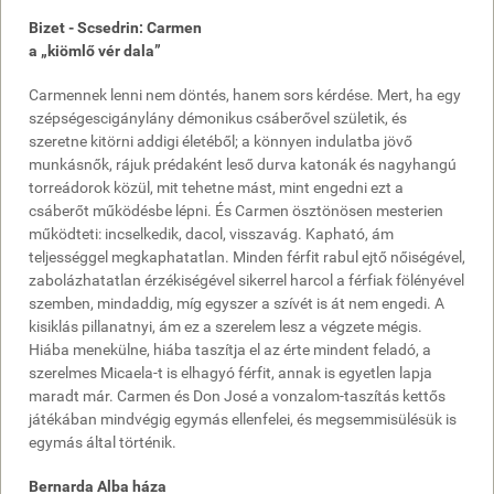
Bizet - Scsedrin: Carmen
a „kiömlő vér dala”
Carmennek lenni nem döntés, hanem sors kérdése. Mert, ha egy
szépségescigánylány démonikus csáberővel születik, és
szeretne kitörni addigi életéből; a könnyen indulatba jövő
munkásnők, rájuk prédaként leső durva katonák és nagyhangú
torreádorok közül, mit tehetne mást, mint engedni ezt a
csáberőt működésbe lépni. És Carmen ösztönösen mesterien
működteti: incselkedik, dacol, visszavág. Kapható, ám
teljességgel megkaphatatlan. Minden férfit rabul ejtő nőiségével,
zabolázhatatlan érzékiségével sikerrel harcol a férfiak fölényével
szemben, mindaddig, míg egyszer a szívét is át nem engedi. A
kisiklás pillanatnyi, ám ez a szerelem lesz a végzete mégis.
Hiába menekülne, hiába taszítja el az érte mindent feladó, a
szerelmes Micaela-t is elhagyó férfit, annak is egyetlen lapja
maradt már. Carmen és Don José a vonzalom-taszítás kettős
játékában mindvégig egymás ellenfelei, és megsemmisülésük is
egymás által történik.
Bernarda Alba háza