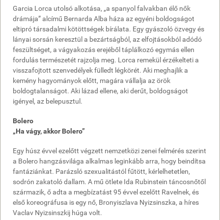
Garcia Lorca utolsó alkotása, „a spanyol falvakban élő nők
drámája” alcímű Bernarda Alba háza az egyéni boldogságot
eltipró társadalmi kötöttségek bírálata. Egy gyászoló özvegy és
lányai sorsán keresztül a bezártságból, az elfojtásokból adódó
feszültséget, a vágyakozás erejéből táplálkozó egymás ellen
fordulás természetét rajzolja meg. Lorca remekül érzékelteti a
visszafojtott szenvedélyek fülledt légkörét. Aki meghajlik a
kemény hagyományok előtt, magára vállalja az örök
boldogtalanságot. Aki lázad ellene, aki derűt, boldogságot
igényel, az belepusztul.
Bolero
„Ha vágy, akkor Bolero”
Egy húsz évvel ezelőtt végzett nemzetközi zenei felmérés szerint
a Bolero hangzásvilága alkalmas leginkább arra, hogy beindítsa
fantáziánkat. Parázsló szexualitástól fűtött, kérlelhetetlen,
sodrón zakatoló dallam. A mű ötlete Ida Rubinstein táncosnőtől
származik, ő adta a megbízatást 95 évvel ezelőtt Ravelnek, és
első koreográfusa is egy nő, Bronyiszlava Nyizsinszka, a híres
Vaclav Nyizsinszkij húga volt.