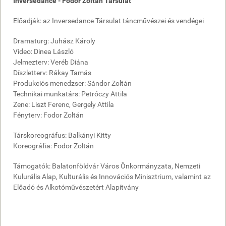
Inversedance - Fodor Zoltán Társulat
Előadják: az Inversedance Társulat táncművészei és vendégei
Dramaturg: Juhász Károly
Video: Dinea László
Jelmezterv: Veréb Diána
Díszletterv: Rákay Tamás
Produkciós menedzser: Sándor Zoltán
Technikai munkatárs: Petróczy Attila
Zene: Liszt Ferenc, Gergely Attila
Fényterv: Fodor Zoltán
Társkoreográfus: Balkányi Kitty
Koreográfia: Fodor Zoltán
Támogatók: Balatonföldvár Város Önkormányzata, Nemzeti
Kulurális Alap, Kulturális és Innovációs Minisztrium, valamint az
Előadó és Alkotóművészetért Alapítvány