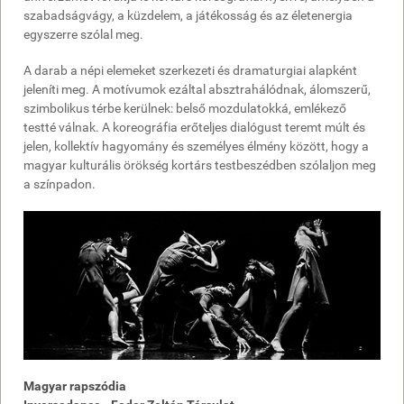
szabadságvágy, a küzdelem, a játékosság és az életenergia
egyszerre szólal meg.
A darab a népi elemeket szerkezeti és dramaturgiai alapként
jeleníti meg. A motívumok ezáltal absztrahálódnak, álomszerű,
szimbolikus térbe kerülnek: belső mozdulatokká, emlékező
testté válnak. A koreográfia erőteljes dialógust teremt múlt és
jelen, kollektív hagyomány és személyes élmény között, hogy a
magyar kulturális örökség kortárs testbeszédben szólaljon meg
a színpadon.
Magyar rapszódia