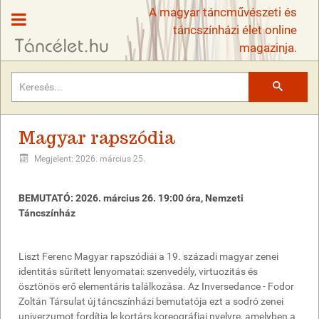
A magyar táncművészeti és
táncszínházi élet online
magazinja.
Keresés
Magyar rapszódia
Megjelent: 2026. március 25.
BEMUTATÓ: 2026. március 26. 19:00 óra, Nemzeti
Táncszínház
Liszt Ferenc Magyar rapszódiái a 19. századi magyar zenei
identitás sűrített lenyomatai: szenvedély, virtuozitás és
ösztönös erő elementáris találkozása. Az Inversedance - Fodor
Zoltán Társulat új táncszínházi bemutatója ezt a sodró zenei
univerzumot fordítja le kortárs koreográfiai nyelvre, amelyben a