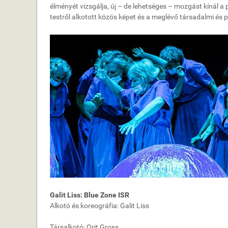
élményét vizsgálja, új – de lehetséges – mozgást kínál 
testről alkotott közös képet és a meglévő társadalmi és p
Galit Liss: Blue Zone ISR
Alkotó és koreográfia: Galit Liss
Társalkotó: Orit Gross