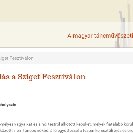
A magyar táncművészeti 
iget Fesztiválon
ás a Sziget Fesztiválon
chelyszín
lyes vágyaikat és a női testről alkotott képüket, melyek fiatalabb kor
ötti, nem táncos nőkből álló együttessel a testen keresztüli érés és ör