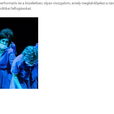
a performatív és a közéletben; olyan mozgalom, amely megkérdőjelezi a tá
olitikai felfogásokat.