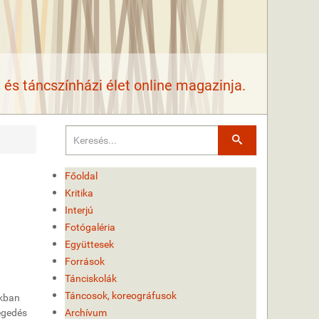
és táncszínházi élet online magazinja.
Keresés
Főoldal
Kritika
Interjú
Fotógaléria
Együttesek
Források
Tánciskolák
Táncosok, koreográfusok
ukban
egedés
Archívum