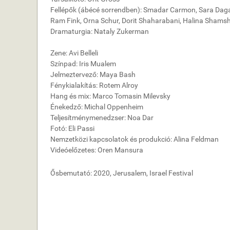
Fellépők (ábécé sorrendben): Smadar Carmon, Sara Dagan,
Ram Fink, Orna Schur, Dorit Shaharabani, Halina Shamsh
Dramaturgia: Nataly Zukerman
Zene: Avi Belleli
Színpad: Iris Mualem
Jelmeztervező: Maya Bash
Fénykialakítás: Rotem Alroy
Hang és mix: Marco Tomasin Milevsky
Énekedző: Michal Oppenheim
Teljesítménymenedzser: Noa Dar
Fotó: Eli Passi
Nemzetközi kapcsolatok és produkció: Alina Feldman
Videóelőzetes: Oren Mansura
Ősbemutató: 2020, Jerusalem, Israel Festival