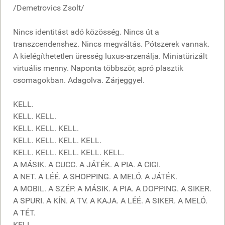
/Demetrovics Zsolt/
Nincs identitást adó közösség. Nincs út a
transzcendenshez. Nincs megváltás. Pótszerek vannak.
A kielégíthetetlen üresség luxus-arzenálja. Miniatürizált
virtuális menny. Naponta többször, apró plasztik
csomagokban. Adagolva. Zárjeggyel.
KELL.
KELL. KELL.
KELL. KELL. KELL.
KELL. KELL. KELL. KELL.
KELL. KELL. KELL. KELL. KELL.
A MÁSIK. A CUCC. A JÁTÉK. A PIA. A CIGI.
A NET. A LÉÉ. A SHOPPING. A MELÓ. A JÁTÉK.
A MOBIL. A SZÉP. A MÁSIK. A PIA. A DOPPING. A SIKER.
A SPURI. A KÍN. A TV. A KAJA. A LÉÉ. A SIKER. A MELÓ.
A TÉT.
KELL.