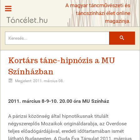
A magyar táncművészeti és
táncszínházi élet online
magazinja.
Keresés
Kortárs tánc-hipnózis a MU
Színházban
Megjelent: 2011. március 08.
2011. március 8-9-10. 20.00 óra MU Színház
A párizsi közönség által hipnotikusnak titulált
négyszereplős Mozaikok origináldarabja, az Overdose
teljes előadógárdájával, eredeti időtartamában ismét
látható Budapesten. A Duda Éva Társulat 2011. március