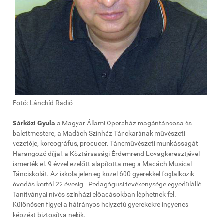
Fotó: Lánchíd Rádió
Sárközi Gyula
a Magyar Állami Operaház magántáncosa és
balettmestere, a Madách Színház Tánckarának művészeti
vezetője, koreográfus, producer. Táncművészeti munkásságát
Harangozó díjjal, a Köztársasági Érdemrend Lovagkeresztjével
ismerték el. 9 évvel ezelőtt alapította meg a Madách Musical
Tánciskolát. Az iskola jelenleg közel 600 gyerekkel foglalkozik
óvodás kortól 22 évesig. Pedagógusi tevékenysége egyedülálló.
Tanítványai nívós színházi előadásokban léphetnek fel.
Különösen figyel a hátrányos helyzetű gyerekekre ingyenes
képzést biztosítva nekik.