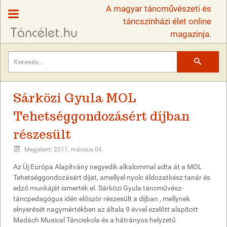
A magyar táncművészeti és
táncszínházi élet online
magazinja.
Keresés
Sárközi Gyula MOL
Tehetséggondozásért díjban
részesült
Megjelent: 2011. március 04.
Az Új Európa Alapítvány negyedik alkalommal adta át a MOL
Tehetséggondozásért díjat, amellyel nyolc áldozatkész tanár és
edző munkáját ismerték el. Sárközi Gyula táncművész-
táncpedagógus idén először részesült a díjban , mellynek
elnyerését nagymértékben az általa 9 évvel ezelőtt alapított
Madách Musical Tánciskola és a hátrányos helyzetű