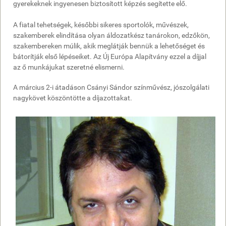
gyerekeknek ingyenesen biztosított képzés segítette elő.
A fiatal tehetségek, későbbi sikeres sportolók, művészek,
szakemberek elindítása olyan áldozatkész tanárokon, edzőkön,
szakembereken múlik, akik meglátják bennük a lehetőséget és
bátorítják első lépéseiket. Az Új Európa Alapítvány ezzel a díjjal
az ő munkájukat szeretné elismerni.
A március 2-i átadáson Csányi Sándor színművész, jószolgálati
nagykövet köszöntötte a díjazottakat.