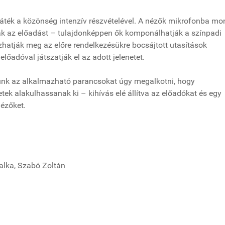
v játék a közönség intenzív részvételével. A nézők mikrofonba mo
ák az előadást – tulajdonképpen ők komponálhatják a színpadi
atják meg az előre rendelkezésükre bocsájtott utasítások
lőadóval játszatják el az adott jelenetet.
szünk az alkalmazható parancsokat úgy megalkotni, hogy
ek alakulhassanak ki – kihívás elé állítva az előadókat és egy
nézőket.
alka, Szabó Zoltán