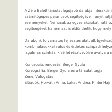
A Zéró Balett társulat legújabb darabja interaktí
számítógépes parancsok segítségével irányíthatj
eseményeket. Nemcsak az egyes akciókat határozh
segítségével, hanem azt is eldönthetik, hogy mely e
Darabunk folyamatos fejlesztés alatt áll. Igyek
kombinálásukkal valós és érdekes színpadi helyzet
izgalmas színházi kísérlet résztvevőivé avatva a 
Koncepció, rendezés: Berger Gyula
Koreográfia: Berger Gyula és a társulat tagjai
Zene: Válogatás
Előadók: Horváth Anna, Lakat Andrea, Pintér Hajn