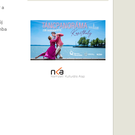
 a
új
onba