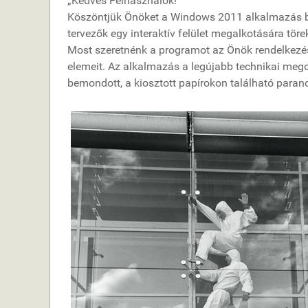
„Kedves Felhasználók!
Köszöntjük Önöket a Windows 2011 alkalmazás bem
tervezők egy interaktív felület megalkotására tör
Most szeretnénk a programot az Önök rendelkezés
elemeit. Az alkalmazás a legújabb technikai meg
bemondott, a kiosztott papírokon található paranc