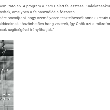
utatóján. A program a Zéró Balett fejlesztése. Kialakításakor
ekedtek, amelyben a felhasználóé a főszerep.
ére bocsájtani, hogy személyesen tesztelhessék annak kreatív 
oldásoknak köszönhetően hang-vezérelt, így Önök azt a mikrof
sok segítségével irányíthatják.“