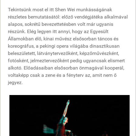
Tekintsünk most el itt Shen Wei munkásságának
részletes bemutatásától: előző vendégjátéka alkalmával
alapos, sokrétű bevezettetésben volt már ugyanis
részünk. Elég legyen itt annyi, hogy az Egyesült
Államokban élő, kínai művész elsősorban táncos és
koreográfus, a pekingi opera világába dinasztikusan
beleszületett, látványtervezőként, képzőművészként,
fotósként, jelmeztervezőként pedig ugyancsak elismert
alkotó. Előadásaiban elsősorban önmagával kooperál,
voltaképp csak a zene és a fényterv az, amit nem ő
jegyez.