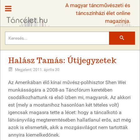
A magyar táncművészeti és
táncszínházi élet online
magazinja.
Keresés
Halász Tamás: Útijegyzetek
Megjelent: 2011. április 30.
Az Amerikában élő kínai művész-polihisztor Shen Wei
munkásságára a 2008-as Táncfórum keretében
csodálkozhattunk rá első ízben mi, magyarok. Az akkori
est (mely a mostanihoz hasonlóan két tételes volt)
igencsak magasra tette a lécet: hogy a táncalkotó a
látványvilág megteremtésében hallatlanul erős, azt még
azok is elismerték, akik a mozgásvilágot nem tartották
annyira kiemelkedőnek.