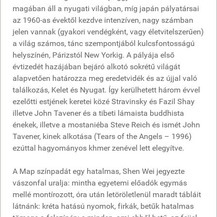
magában áll a nyugati világban, míg japán pályatársai
az 1960-as évektől kezdve intenzíven, nagy számban
jelen vannak (gyakori vendégként, vagy életvitelszerűen)
a világ számos, tánc szempontjából kulcsfontosságú
helyszínén, Párizstól New Yorkig. A pályája első
évtizedét hazájában bejáró alkotó sokrétű világát
alapvetően határozza meg eredetvidék és az újjal való
találkozás, Kelet és Nyugat. Így kerülhetett három évvel
ezelőtti estjének keretei közé Stravinsky és Fazil Shay
illetve John Tavener és a tibeti lámaista buddhista
énekek, illetve a mostaniéba Steve Reich és ismét John
Tavener, kinek alkotása (Tears of the Angels – 1996)
ezúttal hagyományos khmer zenével lett elegyítve.
A Map színpadát egy hatalmas, Shen Wei jegyezte
vászonfal uralja: mintha egyetemi előadók egymás
mellé montírozott, óra után letöröletlenül maradt tábláit
látnánk: kréta hatású nyomok, firkák, betűk hatalmas