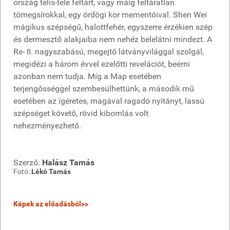
ország telis-tele feltárt, vagy máig feltáratlan
tömegsírokkal, egy ördögi kor mementóival. Shen Wei
mágikus szépségű, halottfehér, egyszerre érzékien szép
és dermesztő alakjaiba nem nehéz belelátni mindezt. A
Re- II. nagyszabású, megejtő látványvilággal szolgál,
megidézi a három évvel ezelőtti revelációt, beérni
azonban nem tudja. Míg a Map esetében
terjengősséggel szembesülhettünk, a második mű
esetében az ígéretes, magával ragadó nyitányt, lassú
szépséget követő, rövid kibomlás volt
nehezményezhető.
Szerző:
Halász Tamás
Fotó:
Lékó Tamás
Képek az előadásból>>