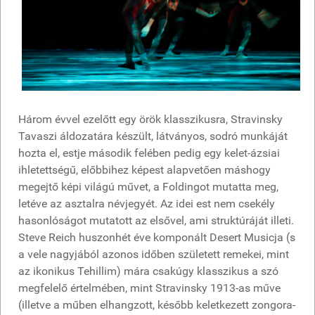
Három évvel ezelőtt egy örök klasszikusra, Stravinsky
Tavaszi áldozatára készült, látványos, sodró munkáját
hozta el, estje második felében pedig egy kelet-ázsiai
ihletettségű, előbbihez képest alapvetően máshogy
megejtő képi világú művet, a Foldingot mutatta meg,
letéve az asztalra névjegyét. Az idei est nem csekély
hasonlóságot mutatott az elsővel, ami struktúráját illeti.
Steve Reich huszonhét éve komponált Desert Musicja (s
a vele nagyjából azonos időben született remekei, mint
az ikonikus Tehillim) mára csakúgy klasszikus a szó
megfelelő értelmében, mint Stravinsky 1913-as műve
(illetve a műben elhangzott, később keletkezett zongora-