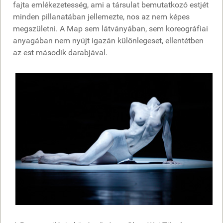
fajta emlékezetesség, ami a társulat bemutatkozó estjét
minden pillanatában jellemezte, nos az nem képes
megszületni. A Map sem látványában, sem koreográfiai
anyagában nem nyújt igazán különlegeset, ellentétben
az est második darabjával.