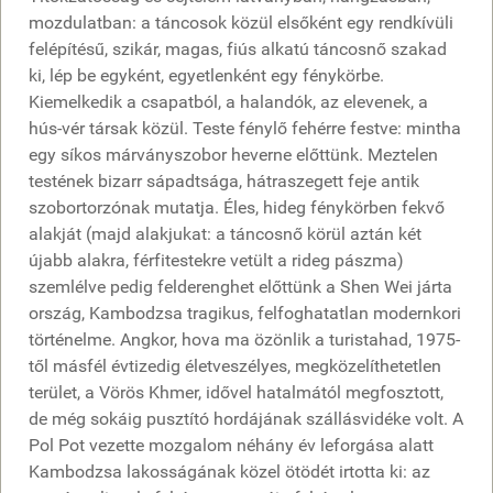
mozdulatban: a táncosok közül elsőként egy rendkívüli
felépítésű, szikár, magas, fiús alkatú táncosnő szakad
ki, lép be egyként, egyetlenként egy fénykörbe.
Kiemelkedik a csapatból, a halandók, az elevenek, a
hús-vér társak közül. Teste fénylő fehérre festve: mintha
egy síkos márványszobor heverne előttünk. Meztelen
testének bizarr sápadtsága, hátraszegett feje antik
szobortorzónak mutatja. Éles, hideg fénykörben fekvő
alakját (majd alakjukat: a táncosnő körül aztán két
újabb alakra, férfitestekre vetült a rideg pászma)
szemlélve pedig felderenghet előttünk a Shen Wei járta
ország, Kambodzsa tragikus, felfoghatatlan modernkori
történelme. Angkor, hova ma özönlik a turistahad, 1975-
től másfél évtizedig életveszélyes, megközelíthetetlen
terület, a Vörös Khmer, idővel hatalmától megfosztott,
de még sokáig pusztító hordájának szállásvidéke volt. A
Pol Pot vezette mozgalom néhány év leforgása alatt
Kambodzsa lakosságának közel ötödét irtotta ki: az