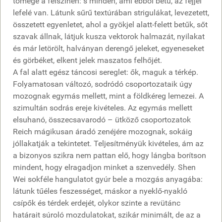
tömege a felszínén: s minden, ami ebből betű, az fejjel
lefelé van. Látunk sűrű textúrában strigulákat, levezetett,
összetett egyenletet, ahol a gyökjel alatt-felett betűk, sőt
szavak állnak, látjuk kusza vektorok halmazát, nyilakat
és már letörölt, halványan derengő jeleket, egyeneseket
és görbéket, elkent jelek maszatos felhőjét.
A fal alatt egész táncosi sereglet: ők, maguk a térkép.
Folyamatosan változó, sodródó csoportozataik úgy
mozognak egymás mellett, mint a földkéreg lemezei. A
szimultán sodrás ereje kivételes. Az egymás mellett
elsuhanó, összecsavarodó – ütköző csoportozatok
Reich mágikusan áradó zenéjére mozognak, sokáig
jóllakatják a tekintetet. Teljesítményük kivételes, ám az
a bizonyos szikra nem pattan elő, hogy lángba borítson
mindent, hogy elragadjon minket a szenvedély. Shen
Wei sokféle hangulatot gyúr bele a mozgás anyagába:
látunk tűéles feszességet, máskor a nyeklő-nyakló
csípők és térdek erdejét, olykor szinte a revütánc
határait súroló mozdulatokat, szikár minimált, de az a