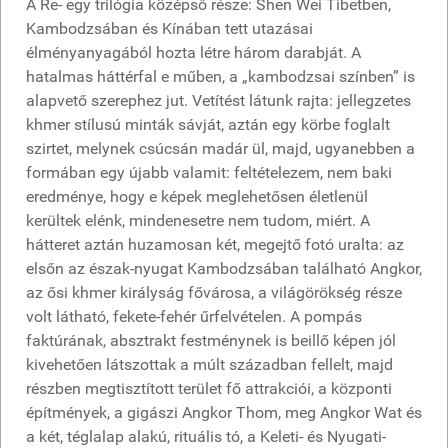
A Re- egy trilógia középső része: Shen Wei Tibetben,
Kambodzsában és Kínában tett utazásai
élményanyagából hozta létre három darabját. A
hatalmas háttérfal e műben, a „kambodzsai színben” is
alapvető szerephez jut. Vetítést látunk rajta: jellegzetes
khmer stílusú minták sávját, aztán egy körbe foglalt
szirtet, melynek csúcsán madár ül, majd, ugyanebben a
formában egy újabb valamit: feltételezem, nem baki
eredménye, hogy e képek meglehetősen életlenül
kerültek elénk, mindenesetre nem tudom, miért. A
hátteret aztán huzamosan két, megejtő fotó uralta: az
elsőn az észak-nyugat Kambodzsában található Angkor,
az ősi khmer királyság fővárosa, a világörökség része
volt látható, fekete-fehér űrfelvételen. A pompás
faktúrának, absztrakt festménynek is beillő képen jól
kivehetően látszottak a múlt században fellelt, majd
részben megtisztított terület fő attrakciói, a központi
építmények, a gigászi Angkor Thom, meg Angkor Wat és
a két, téglalap alakú, rituális tó, a Keleti- és Nyugati-