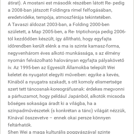
átirat). A mostani est második részében látott Re- pedig
a 2008-ban játszott Foldingra rímel felfogásában,
eredetvidéke, tempója, atmoszférája tekintetében.
A Tavaszi áldozat 2003-ban, a Folding 2000-ben
született, a Map 2005-ben, a Re- triptichonja pedig 2006-
tól kezdődően készült, így állítható, hogy egyfajta
időrendben került elénk a ma is szinte kamasz-forma,
negyvenhárom éves alkotó munkássága, s az élmény
nyomán felvázolható haloványan egyfajta pályakövető
ív. Az 1995-ben az Egyesült Államokba települt Wei
keletet és nyugatot elegyíti műveiben: egyike a kevés,
Kínából a nyugatra szakadt, s ott komoly elismertsége
szert tett táncosnak-koreográfusnak: érdekes megvonni
a párhuzamot, hogy például Japánból, alkotók micsoda
bőséges sokasága áradt ki a világba, ha a
színpadművészetek (s konkrétan a tánc) világát nézzük,
Kínával összevetve – ennek okai persze könnyen
feltárhatók.
Shen Wei a maga kulturális poggyászával szinte