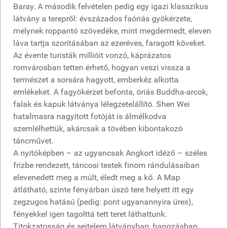
Baray. A második felvételen pedig egy igazi klasszikus
látvány a terepről: évszázados faóriás gyökérzete,
melynek roppantó szövedéke, mint megdermedt, eleven
láva tartja szorításában az ezeréves, faragott köveket.
Az évente turisták millióit vonzó, káprázatos
romvárosban tetten érhető, hogyan veszi vissza a
természet a sorsára hagyott, emberkéz alkotta
emlékeket. A fagyökérzet befonta, óriás Buddha-arcok,
falak és kapuk látványa lélegzetelállító. Shen Wei
hatalmasra nagyított fotóját is álmélkodva
szemlélhettük, akárcsak a tövében kibontakozó
táncművet.
A nyitóképben – az ugyancsak Angkort idéző – széles
frízbe rendezett, táncosi testek finom rándulásaiban
elevenedett meg a múlt, éledt meg a kő. A Map
átlátható, szinte fényárban úszó tere helyett itt egy
zegzugos hatású (pedig: pont ugyanannyira üres),
fényekkel igen tagolttá tett teret láthattunk.
Titokzatosság és sejtelem látványban, hangzásban,