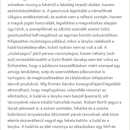
színeiben mozog a fehértől a feketéig terjedő skálán, hanem
eszközkészletében is. A gesztusok leginkább a némafilmek
világára emlékeztetnek, és ezeket nem a reflexió szintjén, hanem
a maguk jogán használják, legalábbis a megvalósítás alapján
úgy tűnik, a szereplőknek az alkotói szándék szerint túlzó
gesztusokkal kell reagálniuk az egymás közötti szituációkban.
Kifejezetten mulatságos például, mikor a lányka védekezik a
halál közeledése ellen, holott nyilván nem ez volt a cél. A
„mulatságos” jelző persze viszonylagos, hiszen néhány (sok-
sok) évtizeddel ezelőtt a Győri Balett darabja sem lett volna az.
Érthetetlen, hogy a jubileumi összeállításban miért szerepel egy
amúgy lendületes, szép és szenvedélyes pillanatokat is
tartogató, de megközelítésében és tálalásában kifejezetten
elavult produkció. Míg Román Sándor koreográfiájáról legalább
elmondható, hogy megfogalmaz valamiféle viszonyt az
alkotáshoz, A halál és a lányka nem beszél ilyesmiről, sőt
táncnyelvét nézve inkább hátrafelé mutat. Robert North jegyzi a
darab jelmezeit is: a színen színtelen, fehérbe és a szürke
különböző árnyalataiba öltöztetett párok táncolnak, akik közé
eleinte észrevétlenül vegyül egy fekete kettős: a halál és a
lányka. A halál és az élet viszonya az előadásban egy férfi és