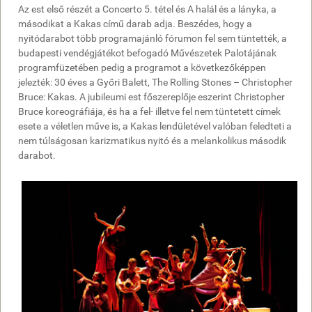
Az est első részét a Concerto 5. tétel és A halál és a lányka, a
másodikat a Kakas című darab adja. Beszédes, hogy a
nyitódarabot több programajánló fórumon fel sem tüntették, a
budapesti vendégjátékot befogadó Művészetek Palotájának
programfüzetében pedig a programot a következőképpen
jelezték: 30 éves a Győri Balett, The Rolling Stones – Christopher
Bruce: Kakas. A jubileumi est főszereplője eszerint Christopher
Bruce koreográfiája, és ha a fel- illetve fel nem tüntetett címek
esete a véletlen műve is, a Kakas lendületével valóban feledteti a
nem túlságosan karizmatikus nyitó és a melankolikus második
darabot.