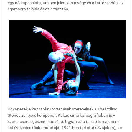
egy nő kapcsolata, amiben jelen van a vágy és a tartózkodás, az
egymásra találás és az eltaszítás.
Ugyanezek a kapcsolati történések szerepelnek a The Rolling
Stones zenéjére komponált Kakas című koreográfiában is –
szerencsére egészen másképp. Ugyan ez a darab is majdnem
két évtizedes (ősbemutatóját 1991-ben tartották Svájcban), de