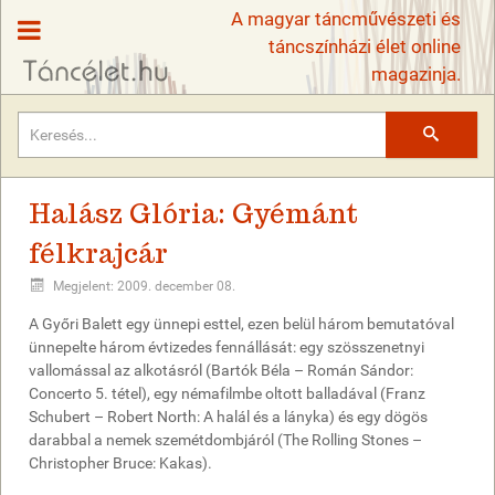
A magyar táncművészeti és
táncszínházi élet online
magazinja.
Keresés
Halász Glória: Gyémánt
félkrajcár
Megjelent: 2009. december 08.
A Győri Balett egy ünnepi esttel, ezen belül három bemutatóval
ünnepelte három évtizedes fennállását: egy szösszenetnyi
vallomással az alkotásról (Bartók Béla – Román Sándor:
Concerto 5. tétel), egy némafilmbe oltott balladával (Franz
Schubert – Robert North: A halál és a lányka) és egy dögös
darabbal a nemek szemétdombjáról (The Rolling Stones –
Christopher Bruce: Kakas).