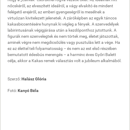
nőcskéről, az elveszített ideálról, a vágy elvakító és mindent
felégető erejéről, az emberi gyengeségről is mesélnek a
virtuózan kivitelezett jelenetek. A záróképben az egyik táncos
kakasbiccentésére hunynak ki végleg a fények. A szenvedélyek
labirintusának végigjárása után a kezdőponthoz jutottunk. A
figurák nem szenvelegtek és nem törtek meg, életet játszottak,
aminek végre nem megdicsőülés vagy pusztulás lett a vége. Ha
ez az élettel teli folyamatosság – és nem az est első részében
bemutatott édesbús merengés – a harminc éves Győri Balett
célja, akkor a Kakas remek választás volt a jubileum alkalmából.
Szerző:
Halász Glória
Fotó:
Kanyó Béla