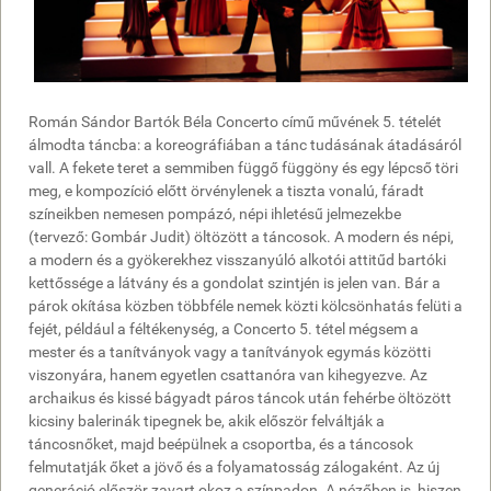
Román Sándor Bartók Béla Concerto című művének 5. tételét
álmodta táncba: a koreográfiában a tánc tudásának átadásáról
vall. A fekete teret a semmiben függő függöny és egy lépcső töri
meg, e kompozíció előtt örvénylenek a tiszta vonalú, fáradt
színeikben nemesen pompázó, népi ihletésű jelmezekbe
(tervező: Gombár Judit) öltözött a táncosok. A modern és népi,
a modern és a gyökerekhez visszanyúló alkotói attitűd bartóki
kettőssége a látvány és a gondolat szintjén is jelen van. Bár a
párok okítása közben többféle nemek közti kölcsönhatás felüti a
fejét, például a féltékenység, a Concerto 5. tétel mégsem a
mester és a tanítványok vagy a tanítványok egymás közötti
viszonyára, hanem egyetlen csattanóra van kihegyezve. Az
archaikus és kissé bágyadt páros táncok után fehérbe öltözött
kicsiny balerinák tipegnek be, akik először felváltják a
táncosnőket, majd beépülnek a csoportba, és a táncosok
felmutatják őket a jövő és a folyamatosság zálogaként. Az új
generáció először zavart okoz a színpadon. A nézőben is, hiszen