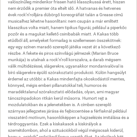
valószínűleg mindenkor frissen ható klasszikussá érett, hiszen
nem érződik a premier óta eltelt idő. A hatvanas és hetvenes
évek rock’n’rolljára dübörgő koreográfiát talán a Grease című
musicalhez lehetne hasonlítani: nem csupán a már említett
klasszikus volta miatt, hanem tipikus figurái, például a piperkőc
pozőr és a magukat kellető csinibabák miatt. A Kakas több
etűdből áll, amelyeket formailag is szellemesen összekötnek:
egy-egy színen maradó szereplő játéka vezet át a következő
részbe. A fekete és piros színvilágú jelmezek (Marian Bruce
munkája) is utalnak a rock’n’roll korszakra, a darab mégsem
válik múltidézéssé, slágerekre, ugyanakkor mondanivalóval is
bíró slágerekre épülő szórakoztató produkció. Külön hangsúlyt
érdemel az utóbbi: a Kakas mindenfajta okoskodástól mentes,
könnyed, mégis emberi pillanatokkal teli, humoros és
maradéktalanul szórakoztató elődadás, olyan, ami magyar
táncszínpadokon ritkán kerül műsorra. Humort rejt a
mozdulatokban és a jelenetekben is. A címben szereplő
szárnyas jellegzetes járása és fejbiccentése a férfiaknál például
visszatérő motívum, hasonlóképpen a hajzselézés imitálása és a
térdroggyantás. Ezek a kiskakasok a kiskirályok a
szemétdombon, ahol a szituációkból végül mégiscsak kiderül,
hogy a „csirkék” csőrüknél fogva vezetik őket. Az ideálnak hitt