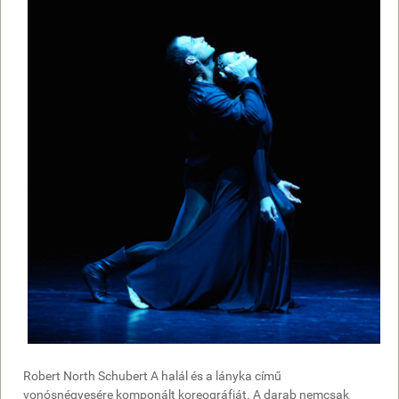
Robert North Schubert A halál és a lányka című
vonósnégyesére komponált koreográfiát. A darab nemcsak