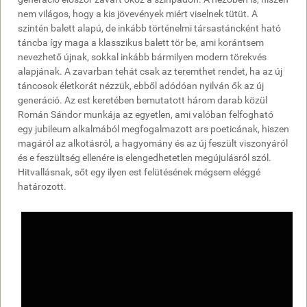
nem világos, hogy a kis jövevények miért viselnek tütüt. A
szintén balett alapú, de inkább történelmi társastáncként ható
táncba így maga a klasszikus balett tör be, ami korántsem
nevezhető újnak, sokkal inkább bármilyen modern törekvés
alapjának. A zavarban tehát csak az teremthet rendet, ha az új
táncosok életkorát nézzük, ebből adódóan nyilván ők az új
generáció. Az est keretében bemutatott három darab közül
Román Sándor munkája az egyetlen, ami valóban felfogható
egy jubileum alkalmából megfogalmazott ars poeticának, hiszen
magáról az alkotásról, a hagyomány és az új feszült viszonyáról
és e feszültség ellenére is elengedhetetlen megújulásról szól.
Hitvallásnak, sőt egy ilyen est felütésének mégsem eléggé
határozott.