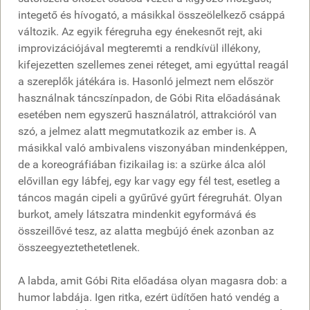
integető és hívogató, a másikkal összeölelkező csáppá
változik. Az egyik féregruha egy énekesnőt rejt, aki
improvizációjával megteremti a rendkívül illékony,
kifejezetten szellemes zenei réteget, ami egyúttal reagál
a szereplők játékára is. Hasonló jelmezt nem először
használnak táncszínpadon, de Góbi Rita előadásának
esetében nem egyszerű használatról, attrakcióról van
szó, a jelmez alatt megmutatkozik az ember is. A
másikkal való ambivalens viszonyában mindenképpen,
de a koreográfiában fizikailag is: a szürke álca alól
elővillan egy lábfej, egy kar vagy egy fél test, esetleg a
táncos magán cipeli a gyűrűvé gyűrt féregruhát. Olyan
burkot, amely látszatra mindenkit egyformává és
összeillővé tesz, az alatta megbújó ének azonban az
összeegyeztethetetlenek.
A labda, amit Góbi Rita előadása olyan magasra dob: a
humor labdája. Igen ritka, ezért üdítően ható vendég a