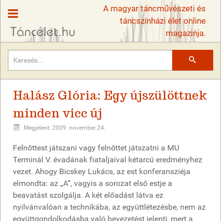
A magyar táncművészeti és
táncszínházi élet online
magazinja.
Keresés
Halász Glória: Egy újszülöttnek
minden vicc új
Megjelent: 2009. november 24.
Felnőttest játszani vagy felnőttet játszatni a MU
Terminál V. évadának fiataljaival kétarcú eredményhez
vezet. Ahogy Bicskey Lukács, az est konferansziéja
elmondta: az „A”, vagyis a sorozat első estje a
beavatást szolgálja. A két előadást látva ez
nyilvánvalóan a technikába, az együttlétezésbe, nem az
együttgondolkodásba való bevezetést jelenti, mert a