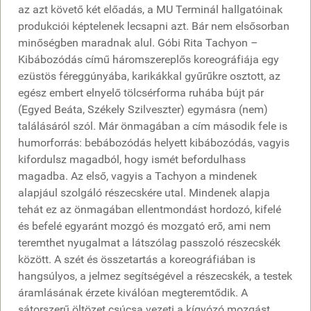
az azt követő két előadás, a MU Terminál hallgatóinak
produkciói képtelenek lecsapni azt. Bár nem elsősorban
minőségben maradnak alul. Góbi Rita Tachyon –
Kibábozódás című háromszereplős koreográfiája egy
ezüstös féreggúnyába, karikákkal gyűrűkre osztott, az
egész embert elnyelő tölcsérforma ruhába bújt pár
(Egyed Beáta, Székely Szilveszter) egymásra (nem)
találásáról szól. Már önmagában a cím második fele is
humorforrás: bebábozódás helyett kibábozódás, vagyis
kifordulsz magadból, hogy ismét befordulhass
magadba. Az első, vagyis a Tachyon a mindenek
alapjául szolgáló részecskére utal. Mindenek alapja
tehát ez az önmagában ellentmondást hordozó, kifelé
és befelé egyaránt mozgó és mozgató erő, ami nem
teremthet nyugalmat a látszólag passzoló részecskék
között. A szét és összetartás a koreográfiában is
hangsúlyos, a jelmez segítségével a részecskék, a testek
áramlásának érzete kiválóan megteremtődik. A
sátorszerű öltözet csúcsa vezeti a kígyózó mozgást,