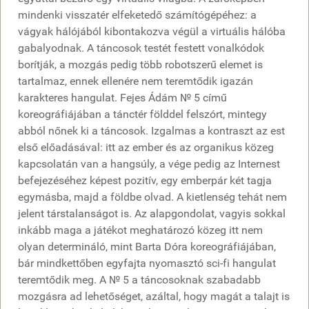
mindenki visszatér elfeketedő számítógépéhez: a
vágyak hálójából kibontakozva végül a virtuális hálóba
gabalyodnak. A táncosok testét festett vonalkódok
borítják, a mozgás pedig több robotszerű elemet is
tartalmaz, ennek ellenére nem teremtődik igazán
karakteres hangulat. Fejes Ádám № 5 című
koreográfiájában a tánctér földdel felszórt, mintegy
abból nőnek ki a táncosok. Izgalmas a kontraszt az est
első előadásával: itt az ember és az organikus közeg
kapcsolatán van a hangsúly, a vége pedig az Internest
befejezéséhez képest pozitív, egy emberpár két tagja
egymásba, majd a földbe olvad. A kietlenség tehát nem
jelent társtalanságot is. Az alapgondolat, vagyis sokkal
inkább maga a játékot meghatározó közeg itt nem
olyan determináló, mint Barta Dóra koreográfiájában,
bár mindkettőben egyfajta nyomasztó sci-fi hangulat
teremtődik meg. A № 5 a táncosoknak szabadabb
mozgásra ad lehetőséget, azáltal, hogy magát a talajt is