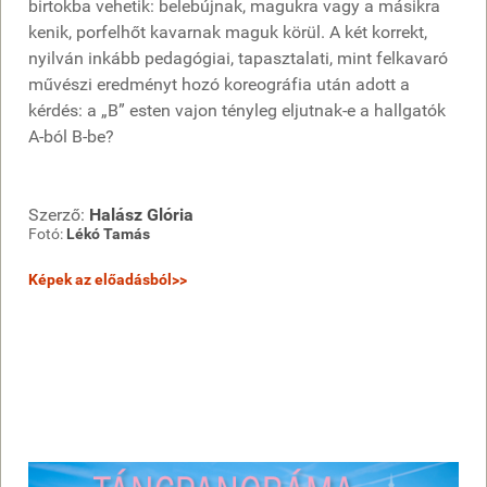
birtokba vehetik: belebújnak, magukra vagy a másikra
kenik, porfelhőt kavarnak maguk körül. A két korrekt,
nyilván inkább pedagógiai, tapasztalati, mint felkavaró
művészi eredményt hozó koreográfia után adott a
kérdés: a „B” esten vajon tényleg eljutnak-e a hallgatók
A-ból B-be?
Szerző:
Halász Glória
Fotó:
Lékó Tamás
Képek az előadásból>>