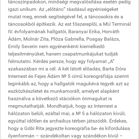
táncszínpadokon, minőségi megvalósítása esetén pedig
igazi unikum. Az „előtánc” ráadásul egyéniségeket
mutat meg, ennek segítségével fel, a táncosokra és a
táncosokból építkezik. Az est főszereplői, a MU Terminál
IV. évfolyamának hallgatói, Baranyai Erika, Horváth
Ádám, Molnár Zita, Plóza Gabriella, Posgay Balázs,
Emily Severin nem egyénenkénti kiemelkedő
teljesítményüket, hanem csapatmunkájukat tudják
felmutatni. Kérdés persze, hogy egy folyamat „A”
szakaszában mi a cél. A két látott előadás, Barta Dóra
Internest és Fejes Ádám № 5 című koreográfiája szerint
leginkább az, hogy a hallgatók magukévá tegyék azt az
eszközkészletet és munkamorált, amelyet alapként
használva a következő stációkon önmagukat is
megmutathatják. Mondhatjuk, hogy az Internest a
hálózaton belüli, ezáltal mai, a № 5 a hálózaton kívüli,
egyúttal időtlen és archaikus térben játszódik. Érdekes,
hogy a Góbi Rita jegyezte koreográfia be- és kifordulása
ilyenformán – szándékoltan vagy szándékon kívül –