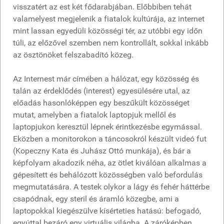
visszatért az est két fődarabjában. Előbbiben tehát
valamelyest megjelenik a fiatalok kultúrája, az internet
mint lassan egyedüli közösségi tér, az utóbbi egy időn
túli, az előzővel szemben nem kontrollált, sokkal inkább
az ösztönöket felszabadító közeg.
Az Internest már címében a hálózat, egy közösség és
talán az érdeklődés (interest) egyesülésére utal, az
előadás hasonlóképpen egy beszűkült közösséget
mutat, amelyben a fiatalok laptopjuk mellől és
laptopjukon keresztül lépnek érintkezésbe egymással.
Eközben a monitorokon a táncosokról készült videó fut
(Kopeczny Kata és Juhász Ottó munkája), és bár a
képfolyam akadozik néha, az ötlet kiválóan alkalmas a
gépesített és behálózott közösségben való befordulás
megmutatására. A testek olykor a lágy és fehér háttérbe
csapódnak, egy steril és áramló közegbe, ami a
laptopokkal kiegészülve kísérteties hatású: befogadó,
egyúttal bezáró egy virtuális világba. A záróképben