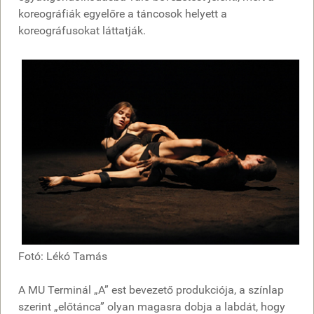
koreográfiák egyelőre a táncosok helyett a
koreográfusokat láttatják.
Fotó: Lékó Tamás
A MU Terminál „A” est bevezető produkciója, a színlap
szerint „előtánca” olyan magasra dobja a labdát, hogy