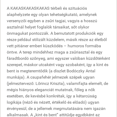
A KAKASKAKASKAKAS térbeli és szituációs
alaphelyzete egy olyan tehetségkutató, amelynek
versenyzői egyben a zsűri tagjai, vagyis a hosszú
asztalnál helyet foglalók társaikat, sőt olykor
önmagukat pontozzák. A bemutatott produkciók egy
része például stilizált küzdelem, másik része az életből
vett pitiáner emberi küszködés – humoros formába
öntve. A terep mindehhez maga a zsűriasztal és egy
fáradtbordó szőnyeg, ami egyszer valóban küzdőtérként
szerepel, máskor utcaként vagy szobaként, így a kint és
bent is megteremtődik (a díszlet Bodóczky Antal
munkája). A csupafehér jelmezek szépek ugyan
(jelmeztervező: Lőrincz Kriszta), valamifajta elemelt, de
mégis hiányos eleganciát mutatnak, főleg a nők
esetében, de kevésbé konkrétak, így a kétarcúság
logikája (néző és nézett, értékelő és előadó) ugyan
érvényesül, de a jellemek megmutatására nem igazán
alkalmasak. A „kint és bent” attitűdje egyébként az