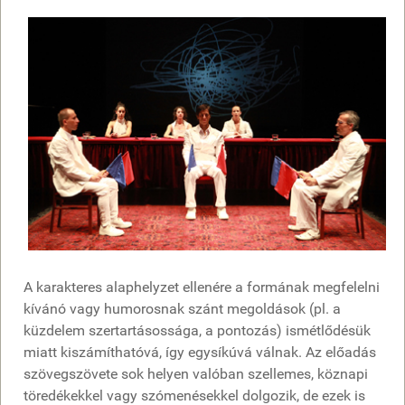
A karakteres alaphelyzet ellenére a formának megfelelni
kívánó vagy humorosnak szánt megoldások (pl. a
küzdelem szertartásossága, a pontozás) ismétlődésük
miatt kiszámíthatóvá, így egysíkúvá válnak. Az előadás
szövegszövete sok helyen valóban szellemes, köznapi
töredékekkel vagy szómenésekkel dolgozik, de ezek is