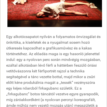
Egy alkotócsapatot nyilván a folyamatos önvizsgálat és
önkritika, a kísérletek és a nyugalmat sosem hozó
útkeresés kapcsolhat a grafikusművész és a kakas
történetéhez. Az előadás maga is egy hasonló jelenettel
indul: egy a nyolcvan perc során mindvégig mozgásban,
ezáltal alkotásban lévő férfi a háttérben feszülő óriási
vetítővászonra két férfiportrét rajzol a technika
segítségével a tánc vezette bottal, majd mikor a zsűri
előtt kéne produkálnia magát a „tessék” vezényszóra
egy kéjes nőarcból firkagubanc születik. Ez a
„firkagubanc” botos táncától vezetve egyre gyarapodik,
míg záróakkordként (a nyolcvan percnyi koreografált,
ámde műhöz nem vezető mozgás után) megszületik a