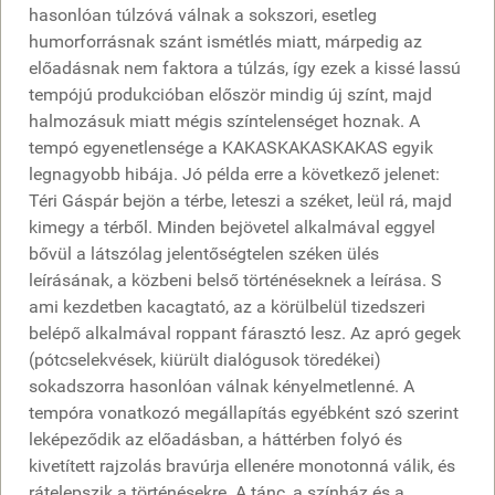
hasonlóan túlzóvá válnak a sokszori, esetleg
humorforrásnak szánt ismétlés miatt, márpedig az
előadásnak nem faktora a túlzás, így ezek a kissé lassú
tempójú produkcióban először mindig új színt, majd
halmozásuk miatt mégis színtelenséget hoznak. A
tempó egyenetlensége a KAKASKAKASKAKAS egyik
legnagyobb hibája. Jó példa erre a következő jelenet:
Téri Gáspár bejön a térbe, leteszi a széket, leül rá, majd
kimegy a térből. Minden bejövetel alkalmával eggyel
bővül a látszólag jelentőségtelen széken ülés
leírásának, a közbeni belső történéseknek a leírása. S
ami kezdetben kacagtató, az a körülbelül tizedszeri
belépő alkalmával roppant fárasztó lesz. Az apró gegek
(pótcselekvések, kiürült dialógusok töredékei)
sokadszorra hasonlóan válnak kényelmetlenné. A
tempóra vonatkozó megállapítás egyébként szó szerint
leképeződik az előadásban, a háttérben folyó és
kivetített rajzolás bravúrja ellenére monotonná válik, és
rátelepszik a történésekre. A tánc, a színház és a