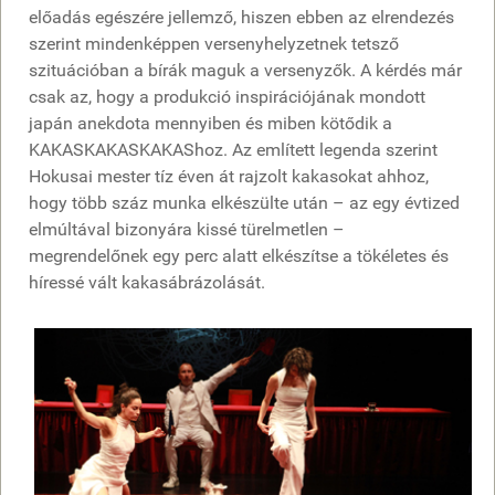
előadás egészére jellemző, hiszen ebben az elrendezés
szerint mindenképpen versenyhelyzetnek tetsző
szituációban a bírák maguk a versenyzők. A kérdés már
csak az, hogy a produkció inspirációjának mondott
japán anekdota mennyiben és miben kötődik a
KAKASKAKASKAKAShoz. Az említett legenda szerint
Hokusai mester tíz éven át rajzolt kakasokat ahhoz,
hogy több száz munka elkészülte után – az egy évtized
elmúltával bizonyára kissé türelmetlen –
megrendelőnek egy perc alatt elkészítse a tökéletes és
híressé vált kakasábrázolását.