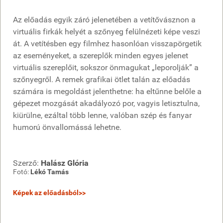
Az előadás egyik záró jelenetében a vetítővásznon a
virtuális firkák helyét a szőnyeg felülnézeti képe veszi
át. A vetítésben egy filmhez hasonlóan visszapörgetik
az eseményeket, a szereplők minden egyes jelenet
virtuális szereplőit, sokszor önmagukat „leporolják” a
szőnyegről. A remek grafikai ötlet talán az előadás
számára is megoldást jelenthetne: ha eltűnne belőle a
gépezet mozgását akadályozó por, vagyis letisztulna,
kiürülne, ezáltal több lenne, valóban szép és fanyar
humorú önvallomássá lehetne.
Szerző:
Halász Glória
Fotó:
Lékó Tamás
Képek az előadásból>>