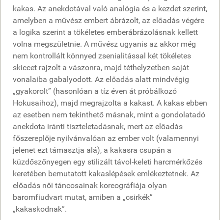
kakas. Az anekdotával való analógia és a kezdet szerint,
amelyben a művész embert ábrázolt, az előadás végére
a logika szerint a tökéletes emberábrázolásnak kellett
volna megszületnie. A művész ugyanis az akkor még
nem kontrollált könnyed zsenialitással két tökéletes
skiccet rajzolt a vászonra, majd téthelyzetben saját
vonalaiba gabalyodott. Az előadás alatt mindvégig
„gyakorolt” (hasonlóan a tíz éven át próbálkozó
Hokusaihoz), majd megrajzolta a kakast. A kakas ebben
az esetben nem tekinthető másnak, mint a gondolatadó
anekdota iránti tiszteletadásnak, mert az előadás
főszereplője nyilvánvalóan az ember volt (valamennyi
jelenet ezt támasztja alá), a kakasra csupán a
küzdőszőnyegen egy stilizált távol-keleti harcmérkőzés
keretében bemutatott kakaslépések emlékeztetnek. Az
előadás női táncosainak koreográfiája olyan
baromfiudvart mutat, amiben a „csirkék”
„kakaskodnak”.