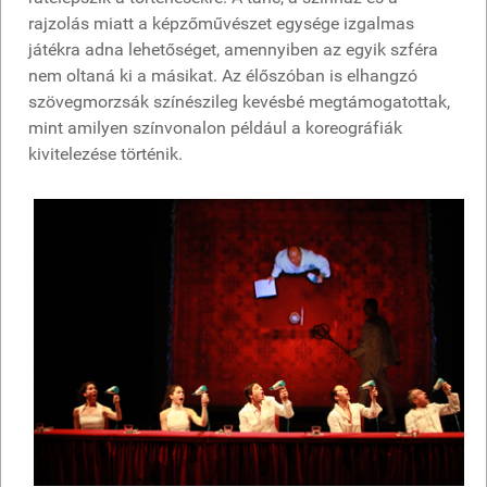
rajzolás miatt a képzőművészet egysége izgalmas
játékra adna lehetőséget, amennyiben az egyik szféra
nem oltaná ki a másikat. Az élőszóban is elhangzó
szövegmorzsák színészileg kevésbé megtámogatottak,
mint amilyen színvonalon például a koreográfiák
kivitelezése történik.