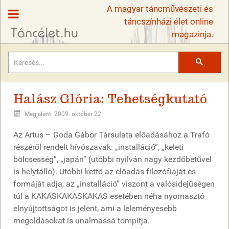
A magyar táncművészeti és
táncszínházi élet online
magazinja.
Keresés
Halász Glória: Tehetségkutató
Megjelent: 2009. október 22.
Az Artus – Goda Gábor Társulata előadásához a Trafó
részéről rendelt hívószavak: „installáció”, „keleti
bölcsesség”, „japán” (utóbbi nyilván nagy kezdőbetűvel
is helytálló). Utóbbi kettő az előadás filozófiáját és
formáját adja, az „installáció” viszont a valósidejűségen
túl a KAKASKAKASKAKAS esetében néha nyomasztó
elnyújtottságot is jelent, ami a leleményesebb
megoldásokat is unalmassá tompítja.