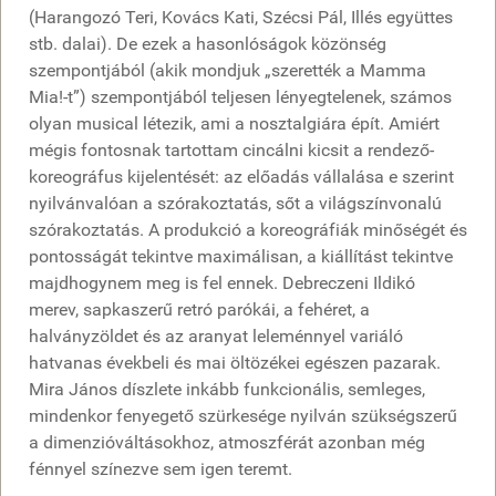
(Harangozó Teri, Kovács Kati, Szécsi Pál, Illés együttes
stb. dalai). De ezek a hasonlóságok közönség
szempontjából (akik mondjuk „szerették a Mamma
Mia!-t”) szempontjából teljesen lényegtelenek, számos
olyan musical létezik, ami a nosztalgiára épít. Amiért
mégis fontosnak tartottam cincálni kicsit a rendező-
koreográfus kijelentését: az előadás vállalása e szerint
nyilvánvalóan a szórakoztatás, sőt a világszínvonalú
szórakoztatás. A produkció a koreográfiák minőségét és
pontosságát tekintve maximálisan, a kiállítást tekintve
majdhogynem meg is fel ennek. Debreczeni Ildikó
merev, sapkaszerű retró parókái, a fehéret, a
halványzöldet és az aranyat leleménnyel variáló
hatvanas évekbeli és mai öltözékei egészen pazarak.
Mira János díszlete inkább funkcionális, semleges,
mindenkor fenyegető szürkesége nyilván szükségszerű
a dimenzióváltásokhoz, atmoszférát azonban még
fénnyel színezve sem igen teremt.