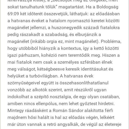
sokat tanulhatunk tőlük” magatartást. Ha a Boldogság
69:09 két időterét összevetjük, láthatjuk: az előadásban
a hatvanas éveket a hatalom nyomasztó keretei közötti
magánélet jellemzi, a huszonegyedik századi fiatalokra
pedig rászakadt a szabadság, és elburjánzik a
magánélet (inkább orgia ez, mint magánélet). Probléma,
hogy utóbbiból hiányzik a kontextus, így a kettő közötti
igazi párhuzam, kohézió nem teremtődik meg. Hiszen a
mai fiatalok nem csak a személyes szférában élnek
meg válságot, kétségbeesve keresik identitásukat és
helyüket a turbóvilágban. A hatvanas évek
szörnyűségeivel együtt is összehasonlíthatatlanul
vonzóbb az alkotók szerint, amit részükről ugyan
indokolhat a szépítő nosztalgia, de egy olyan csatában,
amiben nincs ellenpólus, nem lehet győztest hirdetni.
Mintegy ráadásként a Román Sándor alakította férfi
majdnem hősi halált is hal az előadás végén, lelkéért
már úton vannak a retró angyalkák, de végül az életereje