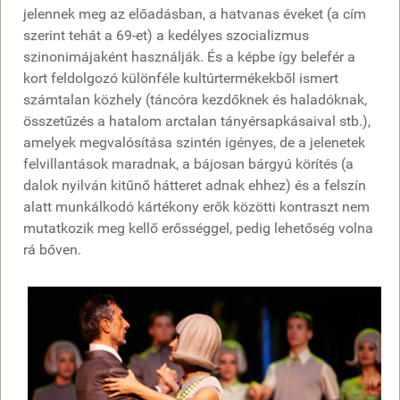
jelennek meg az előadásban, a hatvanas éveket (a cím
szerint tehát a 69-et) a kedélyes szocializmus
szinonimájaként használják. És a képbe így belefér a
kort feldolgozó különféle kultúrtermékekből ismert
számtalan közhely (táncóra kezdőknek és haladóknak,
összetűzés a hatalom arctalan tányérsapkásaival stb.),
amelyek megvalósítása szintén igényes, de a jelenetek
felvillantások maradnak, a bájosan bárgyú körítés (a
dalok nyilván kitűnő hátteret adnak ehhez) és a felszín
alatt munkálkodó kártékony erők közötti kontraszt nem
mutatkozik meg kellő erősséggel, pedig lehetőség volna
rá bőven.