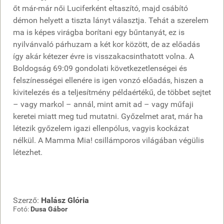
őt már-már női Luciferként eltaszító, majd csábító
démon helyett a tiszta lányt választja. Tehát a szerelem
ma is képes virágba borítani egy bűntanyát, ez is
nyilvánvaló párhuzam a két kor között, de az előadás
így akár kétezer évre is visszakacsinthatott volna. A
Boldogság 69:09 gondolati következetlenségei és
felszínességei ellenére is igen vonzó előadás, hiszen a
kivitelezés és a teljesítmény példaértékű, de többet sejtet
– vagy markol – annál, mint amit ad – vagy műfaji
keretei miatt meg tud mutatni. Győzelmet arat, már ha
létezik győzelem igazi ellenpólus, vagyis kockázat
nélkül. A Mamma Mia! csillámporos világában végülis
létezhet.
Szerző:
Halász Glória
Fotó:
Dusa Gábor