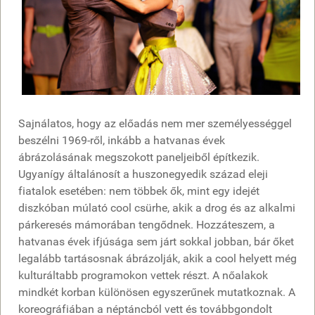
Sajnálatos, hogy az előadás nem mer személyességgel
beszélni 1969-ről, inkább a hatvanas évek
ábrázolásának megszokott paneljeiből építkezik.
Ugyanígy általánosít a huszonegyedik század eleji
fiatalok esetében: nem többek ők, mint egy idejét
diszkóban múlató cool csürhe, akik a drog és az alkalmi
párkeresés mámorában tengődnek. Hozzáteszem, a
hatvanas évek ifjúsága sem járt sokkal jobban, bár őket
legalább tartásosnak ábrázolják, akik a cool helyett még
kulturáltabb programokon vettek részt. A nőalakok
mindkét korban különösen egyszerűnek mutatkoznak. A
koreográfiában a néptáncból vett és továbbgondolt