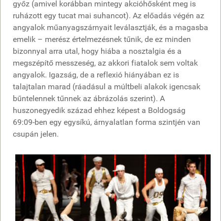
győz (amivel korábban mintegy akcióhősként meg is
ruházott egy tucat mai suhancot). Az előadás végén az
angyalok műanyagszárnyait leválasztják, és a magasba
emelik – merész értelmezésnek tűnik, de ez minden
bizonnyal arra utal, hogy hiába a nosztalgia és a
megszépítő messzeség, az akkori fiatalok sem voltak
angyalok. Igazság, de a reflexió hiányában ez is
talajtalan marad (ráadásul a múltbeli alakok igencsak
bűntelennek tűnnek az ábrázolás szerint). A
huszonegyedik század ehhez képest a Boldogság
69:09-ben egy egysíkú, árnyalatlan forma szintjén van
csupán jelen.