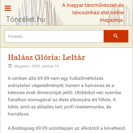
A magyar táncművészeti és
táncszínházi élet online
magazinja.
Keresés
Halász Glória: Leltár
Megjelent: 2009. október 16.
A címben álló 69:09 nem egy futballmérkőzés
aránytalan végeredményét, hanem a hatvanas és a
kétezres évek dimenzióját jelöli. Utóbbiból néz szembe
fiatalkori önmagával az élete alkonyára ért főhős. A
tükör, amit az előadás tart, profi mestermunka, de
homályos.
A Boldogság 69:09 szórólapján az alkotótól a következő