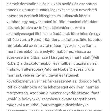
elemek dominálnak, és a kiváló szólók és csoportos
táncok az autentikusnak legkevésbé sem nevezhető
hatvanas évekbeli közegben és kulisszák között
valóban egy nagyszabású külföldi musical előadást
idéznek (utalva az idézett kijelentésre). Ami a
személyességet illeti: az előadásnak több hőse és egy
főhőse van, a Román Sándor alakította szürke kabátos
férfialak, aki az émelyítő mában igyekszik javítani a
morált és ebből az émelyítő mából néz vissza az
édeskeserű múltba. Ezért kiragad egy mai fiatalt (Péli
Róbert) a diszkótömegből, és múltbeli utazásra viszi.
Fiatalkori alteregója (Patonai Norbert) egészíti ki a
hármast, vele és így múltjával és tetteinek
következményeivel néz farkasszemet az idősödő férfi.
Reflexióhalmokra adna lehetőséget egy ilyen hármas
rétegzettség. Azonban a huszonegyedik századi fiatal
„csak” a hölgyekkel szembeni udvariasságot hozza
magával a múltból (bár virágját a diszkólányka
lehervasztja kissé), a „becsüljük meg az öregeket, mert