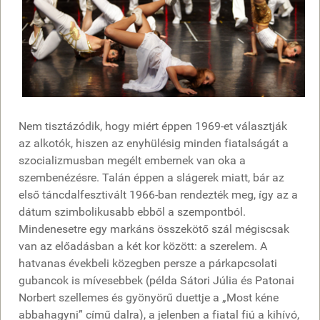
Nem tisztázódik, hogy miért éppen 1969-et választják
az alkotók, hiszen az enyhülésig minden fiatalságát a
szocializmusban megélt embernek van oka a
szembenézésre. Talán éppen a slágerek miatt, bár az
első táncdalfesztivált 1966-ban rendezték meg, így az a
dátum szimbolikusabb ebből a szempontból.
Mindenesetre egy markáns összekötő szál mégiscsak
van az előadásban a két kor között: a szerelem. A
hatvanas évekbeli közegben persze a párkapcsolati
gubancok is mívesebbek (példa Sátori Júlia és Patonai
Norbert szellemes és gyönyörű duettje a „Most kéne
abbahagyni” című dalra), a jelenben a fiatal fiú a kihívó,