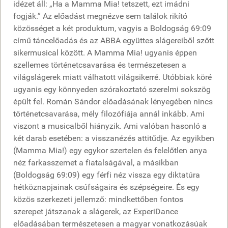
idézet áll: „Ha a Mamma Mia! tetszett, ezt imádni
fogják.” Az előadást megnézve sem találok rikító
közösséget a két produktum, vagyis a Boldogság 69:09
című táncelőadás és az ABBA együttes slágereiből szőtt
sikermusical között. A Mamma Mia! ugyanis éppen
szellemes történetcsavarása és természetesen a
világslágerek miatt válhatott világsikerré. Utóbbiak köré
ugyanis egy könnyeden szórakoztató szerelmi sokszög
épült fel. Román Sándor előadásának lényegében nincs
történetcsavarása, mély filozófiája annál inkább. Ami
viszont a musicalből hiányzik. Ami valóban hasonló a
két darab esetében: a visszanézés attitűdje. Az egyikben
(Mamma Mia!) egy egykor szertelen és felelőtlen anya
néz farkasszemet a fiatalságával, a másikban
(Boldogság 69:09) egy férfi néz vissza egy diktatúra
hétköznapjainak csúfságaira és szépségeire. És egy
közös szerkezeti jellemző: mindkettőben fontos
szerepet játszanak a slágerek, az ExperiDance
előadásában természetesen a magyar vonatkozásúak