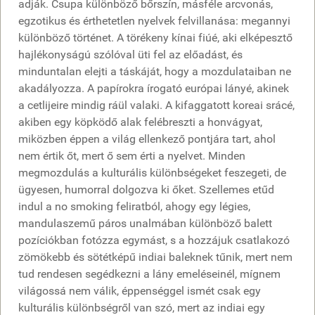
adják. Csupa különböző bőrszín, másféle arcvonás,
egzotikus és érthetetlen nyelvek felvillanása: megannyi
különböző történet. A törékeny kínai fiúé, aki elképesztő
hajlékonyságú szólóval üti fel az előadást, és
minduntalan elejti a táskáját, hogy a mozdulataiban ne
akadályozza. A papírokra írogató európai lányé, akinek
a cetlijeire mindig ráül valaki. A kifaggatott koreai srácé,
akiben egy köpködő alak felébreszti a honvágyat,
miközben éppen a világ ellenkező pontjára tart, ahol
nem értik őt, mert ő sem érti a nyelvet. Minden
megmozdulás a kulturális különbségeket feszegeti, de
ügyesen, humorral dolgozva ki őket. Szellemes etűd
indul a no smoking feliratból, ahogy egy légies,
mandulaszemű páros unalmában különböző balett
pozíciókban fotózza egymást, s a hozzájuk csatlakozó
zömökebb és sötétképű indiai baleknek tűnik, mert nem
tud rendesen segédkezni a lány emeléseinél, mígnem
világossá nem válik, éppenséggel ismét csak egy
kulturális különbségről van szó, mert az indiai egy