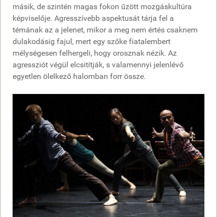
másik, de szintén magas fokon űzött mozgáskultúra
képviselője. Agresszívebb aspektusát tárja fel a
témának az a jelenet, mikor a meg nem értés csaknem
dulakodásig fajul, mert egy szőke fiatalembert
mélységesen felhergeli, hogy orosznak nézik. Az
agressziót végül elcsitítják, s valamennyi jelenlévő
egyetlen ölelkező halomban forr össze.