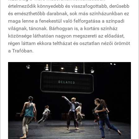
értelmeződik könnyedebb és visszafogottabb, derűsebb
és emészthetőbb darabnak, sok más színházunkban ez
maga lenne a fenekestül való felforgatása a színpadi
világnak, táncnak. Bárhogyan is, a kortárs színház
közönsége láthatóan nagyon megszereti az előadást,
régen láttam ekkora teltházat és osztatlan nézői örömöt
a Trafóban.