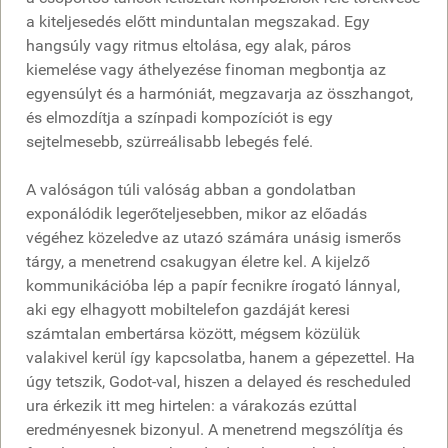
a kiteljesedés előtt minduntalan megszakad. Egy
hangsúly vagy ritmus eltolása, egy alak, páros
kiemelése vagy áthelyezése finoman megbontja az
egyensúlyt és a harmóniát, megzavarja az összhangot,
és elmozdítja a színpadi kompozíciót is egy
sejtelmesebb, szürreálisabb lebegés felé.
A valóságon túli valóság abban a gondolatban
exponálódik legerőteljesebben, mikor az előadás
végéhez közeledve az utazó számára unásig ismerős
tárgy, a menetrend csakugyan életre kel. A kijelző
kommunikációba lép a papír fecnikre írogató lánnyal,
aki egy elhagyott mobiltelefon gazdáját keresi
számtalan embertársa között, mégsem közülük
valakivel kerül így kapcsolatba, hanem a gépezettel. Ha
úgy tetszik, Godot-val, hiszen a delayed és rescheduled
ura érkezik itt meg hirtelen: a várakozás ezúttal
eredményesnek bizonyul. A menetrend megszólítja és