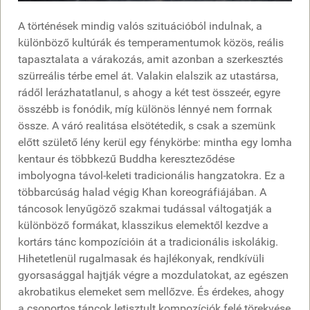
A történések mindig valós szituációból indulnak, a
különböző kultúrák és temperamentumok közös, reális
tapasztalata a várakozás, amit azonban a szerkesztés
szürreális térbe emel át. Valakin elalszik az utastársa,
rádől lerázhatatlanul, s ahogy a két test összeér, egyre
összébb is fonódik, míg különös lénnyé nem forrnak
össze. A váró realitása elsötétedik, s csak a szemünk
előtt születő lény kerül egy fénykörbe: mintha egy lomha
kentaur és többkezű Buddha kereszteződése
imbolyogna távol-keleti tradicionális hangzatokra. Ez a
többarcúság halad végig Khan koreográfiájában. A
táncosok lenyűgöző szakmai tudással váltogatják a
különböző formákat, klasszikus elemektől kezdve a
kortárs tánc kompozícióin át a tradicionális iskolákig.
Hihetetlenül rugalmasak és hajlékonyak, rendkívüli
gyorsasággal hajtják végre a mozdulatokat, az egészen
akrobatikus elemeket sem mellőzve. És érdekes, ahogy
a csoportos táncok letisztult kompozíciók felé törekvése