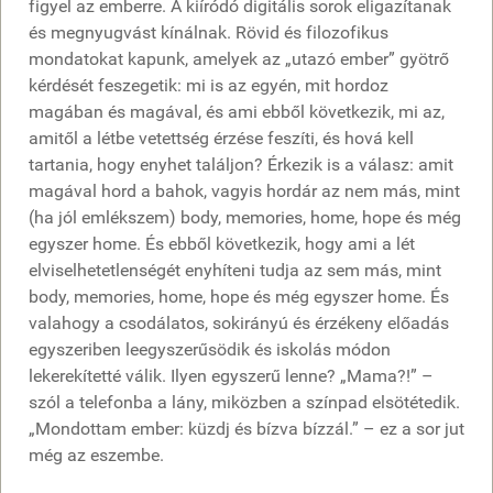
figyel az emberre. A kiíródó digitális sorok eligazítanak
és megnyugvást kínálnak. Rövid és filozofikus
mondatokat kapunk, amelyek az „utazó ember” gyötrő
kérdését feszegetik: mi is az egyén, mit hordoz
magában és magával, és ami ebből következik, mi az,
amitől a létbe vetettség érzése feszíti, és hová kell
tartania, hogy enyhet találjon? Érkezik is a válasz: amit
magával hord a bahok, vagyis hordár az nem más, mint
(ha jól emlékszem) body, memories, home, hope és még
egyszer home. És ebből következik, hogy ami a lét
elviselhetetlenségét enyhíteni tudja az sem más, mint
body, memories, home, hope és még egyszer home. És
valahogy a csodálatos, sokirányú és érzékeny előadás
egyszeriben leegyszerűsödik és iskolás módon
lekerekítetté válik. Ilyen egyszerű lenne? „Mama?!” –
szól a telefonba a lány, miközben a színpad elsötétedik.
„Mondottam ember: küzdj és bízva bízzál.” – ez a sor jut
még az eszembe.