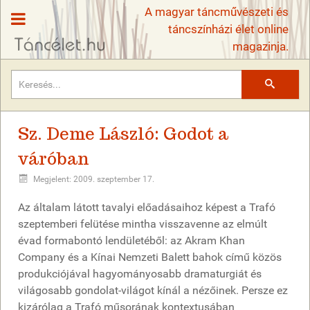
A magyar táncművészeti és
táncszínházi élet online
magazinja.
Keresés
Sz. Deme László: Godot a
váróban
Megjelent: 2009. szeptember 17.
Az általam látott tavalyi előadásaihoz képest a Trafó
szeptemberi felütése mintha visszavenne az elmúlt
évad formabontó lendületéből: az Akram Khan
Company és a Kínai Nemzeti Balett bahok című közös
produkciójával hagyományosabb dramaturgiát és
világosabb gondolat-világot kínál a nézőinek. Persze ez
kizárólag a Trafó műsorának kontextusában