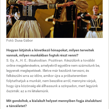
Fotó: Dusa Gábor
Hogyan látjátok a következő hónapokat, milyen terveitek
vannak, milyen munkákban fogtok részt venni?
S. Gy. A., H. E.: Bizakodóan. Pozitívan. Készülünk a további
online megjelenésekre, amelyekről egyelőre nem számolunk be,
legyenek meglepetések. Illetve már kezdünk tervezni, és
felkészülni arra az időre, amikor újra a próbateremben
folytathatjuk a munkát, nem beszélve arról, mennyire várjuk,
hogy újra közönség elé állhassunk a színpadon, mert legyünk
őszinték: az a mi lételemünk.
Mit gondoltok, a kialakult helyzet mennyiben fogja átalakítani
a táncéletet?