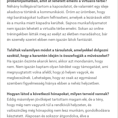
próbafolyamatban, amit át lehetett emelni a virtuális térbe?
Néhány kollégával tartom a kapcsolatot, de valamiért egy ideje
akadozva történik a kommunikáció. Öröm az ürömben, hogy
régi barátságokat tudtam felfrissíteni, amelyek a lezárások előtt
és a munka miatt kispadra kerültek. Sajnos munkafolyamatot
nem igazán lehetett a virtuális térbe emelni. Sokan az online
tréningekben látták meg az esélyt az életben maradáshoz, bár
én személy szerint ebben nem igazán látok fantáziát.
Találtak valamilyen módot a társulatok, amelyekkel dolgozni
szoktál, hogy a karantén idején is összefogják a művészeket?
Ha igazán őszinte akarok lenni, akkor azt mondanám, hogy
nem. Nem igazán kaptam olyan kérdést vagy támogatást, ami
megnyugtatott volna afelől, hogy jó helyen vagyok, és
megbecsülnek. Lehetséges, hogy ez csak az egymással
szembeni figyelmesség hiánya ebben a nehéz helyzetben.
Hogyan látod a következő hónapokat, milyen terveid vannak?
Eddig másmilyen jövőképet tartottam magam elé, de a tény,
hogy még nem vagyunk túl a rendkívüli helyzeten, és
valószínűleg még hónapokig nem lesz munkám, gondolkodásra
késztetett. Alaposan és sokszor átgondolva, élve a