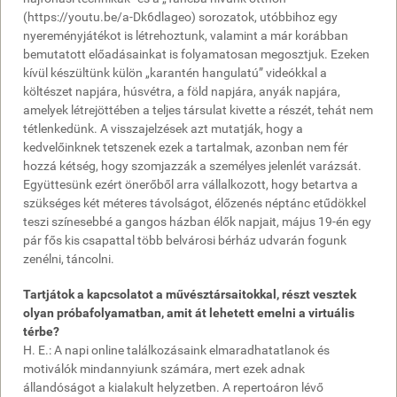
(https://youtu.be/a-Dk6dlageo) sorozatok, utóbbihoz egy
nyereményjátékot is létrehoztunk, valamint a már korábban
bemutatott előadásainkat is folyamatosan megosztjuk. Ezeken
kívül készültünk külön „karantén hangulatú” videókkal a
költészet napjára, húsvétra, a föld napjára, anyák napjára,
amelyek létrejöttében a teljes társulat kivette a részét, tehát nem
tétlenkedünk. A visszajelzések azt mutatják, hogy a
kedvelőinknek tetszenek ezek a tartalmak, azonban nem fér
hozzá kétség, hogy szomjazzák a személyes jelenlét varázsát.
Együttesünk ezért önerőből arra vállalkozott, hogy betartva a
szükséges két méteres távolságot, élőzenés néptánc etűdökkel
teszi színesebbé a gangos házban élők napjait, május 19-én egy
pár fős kis csapattal több belvárosi bérház udvarán fogunk
zenélni, táncolni.
Tartjátok a kapcsolatot a művésztársaitokkal, részt vesztek
olyan próbafolyamatban, amit át lehetett emelni a virtuális
térbe?
H. E.: A napi online találkozásaink elmaradhatatlanok és
motiválók mindannyiunk számára, mert ezek adnak
állandóságot a kialakult helyzetben. A repertoáron lévő