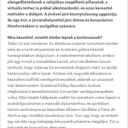
elengedhetetlenek a valójában megélhető pillanatok, a
virtuális térhez is próbál alkalmazkodni, és azon keresztül
motiválni a diákjait. A jövővel járó bizonytalanság aggasztja,
de úgy érzi, a járványhelyzettel járó dráma és bonyodalom
ihletforrásként is szolgálhat számára.
Mire készültél, mielőtt életbe léptek a korlátozások?
Talán túl sok mindenre. Az általános óráimat tartottam minden
este, és a tanítványaimmal az évadzáró gálára készülő
koreográfiákon dolgoztam. A testvéremmel sétáltam, amikor
jött egy e-mail a művelődési háztól, ahol mindketten táncot
tanítunk, hogy másnap be se menjünk dolgozni, mert az épület
határozatlan időre bezár. Közben két nagyobb előadásra is
készültem külföldi vendégművészekkel, akiknek az utazásait
már leszerveztem. Ezenkívül Kállay‑Saunders András
meghívására lemezbemutató koncertjén vendégszerepeltem
volna. Más kisebb fellépések mellett be szerettem volna fejezni a
szakdolgozatomat a második diplomámhoz, és áprilisban
három tanítványomat készültem elkísérni Sevillába a Feria de
Abril-ra egy rövidebb tanulmányi útra. Van úgy, hogy az embert
egy sérülés vagy betegség kényszeríti pihenőre, megálljra. Ezt a
helyzetet én hasonlóan élem meg.