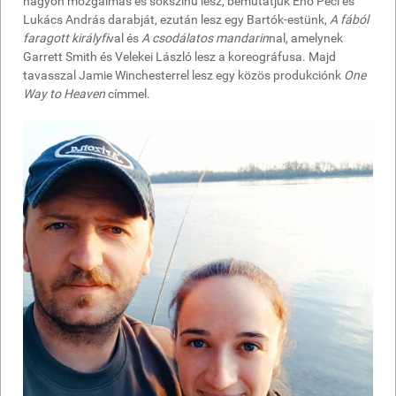
nagyon mozgalmas és sokszínű lesz, bemutatjuk Eno Peci és
Lukács András darabját, ezután lesz egy Bartók-estünk,
A fából
faragott királyfi
val és
A csodálatos mandarin
nal, amelynek
Garrett Smith és Velekei László lesz a koreográfusa. Majd
tavasszal Jamie Winchesterrel lesz egy közös produkciónk
One
Way to Heaven
címmel.