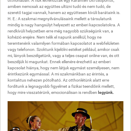
otthonában. A fiúk létrehoztak egy Karantén Ulti csoportot,
amiben nemcsak az együttes ultizni tudó és nem tudó, de
szerető tagjai vannak, hanem az együttesen kívüli barátaink is.
H. E.: A szakmai megnyilvánulásaink mellett a társulatunk
mindig is nagy hangsúlyt helyezett az emberi kapcsolatokra. A
rendkívüli helyzetben erre még nagyobb szükségünk van, a
kohézió erejére. Nem telik el napunk anélkül, hogy ne
teremtenénk valamilyen formában kapcsolatot a webfelületen
vagy telefonon. Szoktunk kijelölni estéket például, amikor csak
mi, lányok beszélgetünk, vagy a teljes csapat online van, és ott
beszéljük ki magunkat. Ennek ellenére érezhető az emberi
kapcsolat hiánya, hogy nem látjuk egymást személyesen, nem
érintkezünk egymással. A mi szakmánkban az érintés, a
kontaktus nehezen pótolható. Az otthonlétünk alatt erre
fordítunk a legnagyobb figyelmet a fizikai teendőink mellett,
hogy mire visszatérünk, emocionálisan is rendben
legyünk.