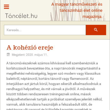
A magyar táncművészeti és
táncszínházi élet online
magazinja.
Keresés
A kohézió ereje
Megjelent: 2020. május 11.
A táncművészeknek számos kihívással kell szembenézniük a
korlátozások bevezetése óta, a napi táncórák megtartásától a
megélhetési nehézségekig, legyen szó modern vagy klasszikus
balettről, néptáncról, kortárs táncról vagy flamencoról. Az
interjúkban azt jártuk körül, hogyan sikerült alkalmazkodniuk a
rendhagyó helyzethez, és mit várnak a jövőtől. A művészek
között többen rendszeresen tréningeznek online, mások
elképzelhetetlennek tartják a próbákat személyes jelenlét nélkül,
vannak, akik tanulásra használják a felszabadult időt, de
néptáncos ulti csoport és különféle karantén projektek is