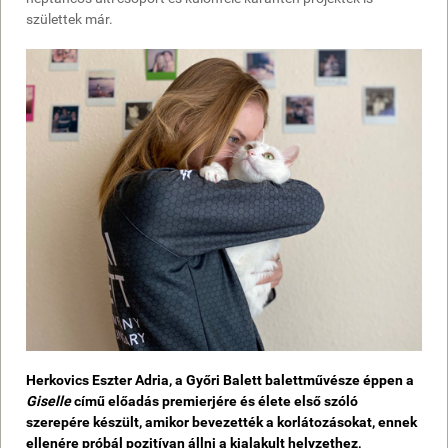
születtek már.
Herkovics Eszter Adria, a Győri Balett balettművésze éppen a
Giselle
című előadás premierjére és élete első szóló
szerepére készült, amikor bevezették a korlátozásokat, ennek
ellenére próbál pozitívan állni a kialakult helyzethez,