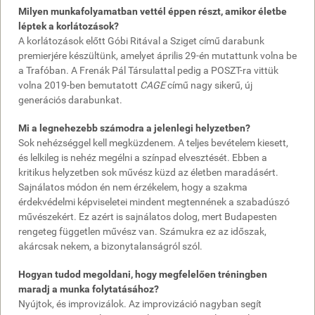
Milyen munkafolyamatban vettél éppen részt, amikor életbe
léptek a korlátozások?
A korlátozások előtt Góbi Ritával a Sziget című darabunk
premierjére készültünk, amelyet április 29-én mutattunk volna be
a Trafóban. A Frenák Pál Társulattal pedig a POSZT-ra vittük
volna 2019-ben bemutatott
CAGE
című nagy sikerű, új
generációs darabunkat.
Mi a legnehezebb számodra a jelenlegi helyzetben?
Sok nehézséggel kell megküzdenem. A teljes bevételem kiesett,
és lelkileg is nehéz megélni a színpad elvesztését. Ebben a
kritikus helyzetben sok művész küzd az életben maradásért.
Sajnálatos módon én nem érzékelem, hogy a szakma
érdekvédelmi képviseletei mindent megtennének a szabadúszó
művészekért. Ez azért is sajnálatos dolog, mert Budapesten
rengeteg független művész van. Számukra ez az időszak,
akárcsak nekem, a bizonytalanságról szól.
Hogyan tudod megoldani, hogy megfelelően tréningben
maradj a munka folytatásához?
Nyújtok, és improvizálok. Az improvizáció nagyban segít