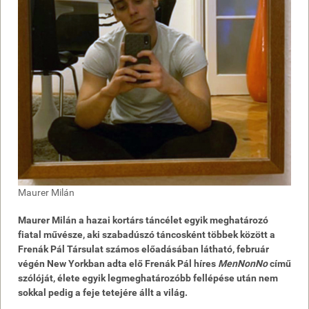
Maurer Milán
Maurer Milán a hazai kortárs táncélet egyik meghatározó
fiatal művésze, aki szabadúszó táncosként többek között a
Frenák Pál Társulat számos előadásában látható, február
végén New Yorkban adta elő Frenák Pál híres
MenNonNo
című
szólóját, élete egyik legmeghatározóbb fellépése után nem
sokkal pedig a feje tetejére állt a világ.