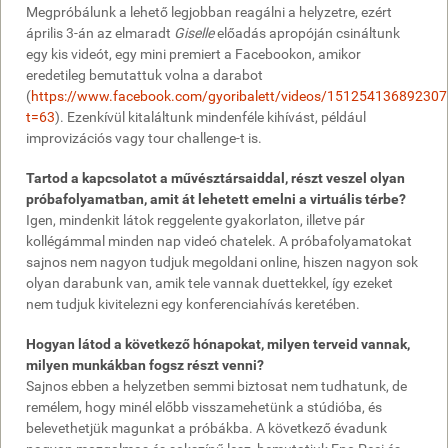
Megpróbálunk a lehető legjobban reagálni a helyzetre, ezért
április 3-án az elmaradt
Giselle
előadás apropóján csináltunk
egy kis videót, egy mini premiert a Facebookon, amikor
eredetileg bemutattuk volna a darabot
(
https://www.facebook.com/gyoribalett/videos/151254136892307
t=63
). Ezenkívül kitaláltunk mindenféle kihívást, például
improvizációs vagy tour challenge-t is.
Tartod a kapcsolatot a művésztársaiddal, részt veszel olyan
próbafolyamatban, amit át lehetett emelni a virtuális térbe?
Igen, mindenkit látok reggelente gyakorlaton, illetve pár
kollégámmal minden nap videó chatelek. A próbafolyamatokat
sajnos nem nagyon tudjuk megoldani online, hiszen nagyon sok
olyan darabunk van, amik tele vannak duettekkel, így ezeket
nem tudjuk kivitelezni egy konferenciahívás keretében.
Hogyan látod a következő hónapokat, milyen terveid vannak,
milyen munkákban fogsz részt venni?
Sajnos ebben a helyzetben semmi biztosat nem tudhatunk, de
remélem, hogy minél előbb visszamehetünk a stúdióba, és
belevethetjük magunkat a próbákba. A következő évadunk