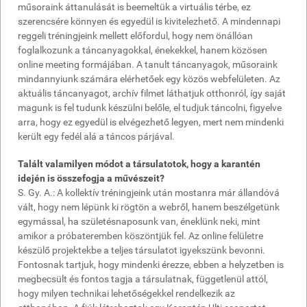
műsoraink áttanulását is beemeltük a virtuális térbe, ez
szerencsére könnyen és egyedül is kivitelezhető. A mindennapi
reggeli tréningjeink mellett előfordul, hogy nem önállóan
foglalkozunk a táncanyagokkal, énekekkel, hanem közösen
online meeting formájában. A tanult táncanyagok, műsoraink
mindannyiunk számára elérhetőek egy közös webfelületen. Az
aktuális táncanyagot, archív filmet láthatjuk otthonról, így saját
magunk is fel tudunk készülni belőle, el tudjuk táncolni, figyelve
arra, hogy ez egyedül is elvégezhető legyen, mert nem mindenki
került egy fedél alá a táncos párjával.
Talált valamilyen módot a társulatotok, hogy a karantén
idején is összefogja a művészeit?
S. Gy. A.: A kollektív tréningjeink után mostanra már állandóvá
vált, hogy nem lépünk ki rögtön a webről, hanem beszélgetünk
egymással, ha születésnaposunk van, éneklünk neki, mint
amikor a próbateremben köszöntjük fel. Az online felületre
készülő projektekbe a teljes társulatot igyekszünk bevonni.
Fontosnak tartjuk, hogy mindenki érezze, ebben a helyzetben is
megbecsült és fontos tagja a társulatnak, függetlenül attól,
hogy milyen technikai lehetőségekkel rendelkezik az