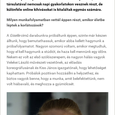
társulatával nemcsak napi gyakorlatokon vesznek részt, de
különféle online kihívásokat is kitaláltak egymás számára.
Milyen munkafolyamatban vettél éppen részt, amikor életbe
léptek a korlátozások?
A
Giselle
című darabunkra próbáltunk éppen, szinte már készen
álltunk, hogy bemutathassuk, amikor abba kellett hagynunk a
próbafolyamatot. Nagyon szomorú voltam, amikor megtudtuk,
hogy el kell hagynunk a stúdiót, és haza kell mennünk egy időre.
Nekem ez volt az első szólószerepem, és nagyon hálás vagyok
Velekei László művészeti vezetőnek, az előadás
koreográfusának és Kiss János igazgatónak, hogy lehetőséget
kaphattam. Próbálok pozitívan hozzáállni a helyzethez, és
biztos vagyok benne, hogy a munka, amit belefektettünk, nem
volt hiábavaló, és meghozza a gyümölcsét.