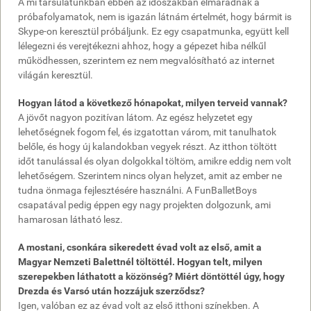
A mi társulatunkban ebben az időszakban elmaradnak a
próbafolyamatok, nem is igazán látnám értelmét, hogy bármit is
Skype-on keresztül próbáljunk. Ez egy csapatmunka, együtt kell
lélegezni és verejtékezni ahhoz, hogy a gépezet hiba nélkűl
működhessen, szerintem ez nem megvalósítható az internet
világán keresztül.
Hogyan látod a következő hónapokat, milyen terveid vannak?
A jövőt nagyon pozitívan látom. Az egész helyzetet egy
lehetőségnek fogom fel, és izgatottan várom, mit tanulhatok
belőle, és hogy új kalandokban vegyek részt. Az itthon töltött
időt tanulással és olyan dolgokkal töltöm, amikre eddig nem volt
lehetőségem. Szerintem nincs olyan helyzet, amit az ember ne
tudna önmaga fejlesztésére használni. A FunBalletBoys
csapatával pedig éppen egy nagy projekten dolgozunk, ami
hamarosan látható lesz.
A mostani, csonkára sikeredett évad volt az első, amit a
Magyar Nemzeti Balettnél töltöttél. Hogyan telt, milyen
szerepekben láthatott a közönség? Miért döntöttél úgy, hogy
Drezda és Varsó után hozzájuk szerződsz?
Igen, valóban ez az évad volt az első itthoni színekben. A