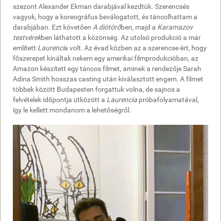
szezont Alexander Ekman darabjával kezdtük. Szerencsés
vagyok, hogy a koreográfus beválogatott, és táncolhattam a
darabjában. Ezt követően
A diótörő
ben, majd a
Karamazov
testvérek
ben láthatott a közönség. Az utolsó produkció a már
említett
Laurenci
a volt. Az évad közben az a szerencse ért, hogy
főszerepet kínáltak nekem egy amerikai filmprodukcióban, az
Amazon készített egy táncos filmet, aminek a rendezője Sarah
Adina Smith hosszas casting után kiválasztott engem. A filmet
többek között Budapesten forgattuk volna, de sajnos a
felvételek időpontja ütközött a
Laurencia
próbafolyamatával,
így le kellett mondanom a lehetőségről.