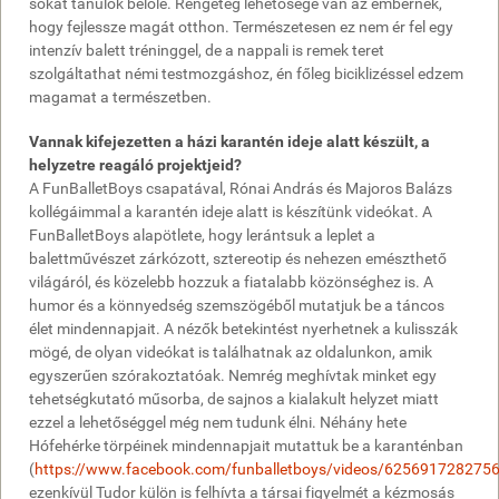
sokat tanulok belőle. Rengeteg lehetősége van az embernek,
hogy fejlessze magát otthon. Természetesen ez nem ér fel egy
intenzív balett tréninggel, de a nappali is remek teret
szolgáltathat némi testmozgáshoz, én főleg biciklizéssel edzem
magamat a természetben.
Vannak kifejezetten a házi karantén ideje alatt készült, a
helyzetre reagáló projektjeid?
A FunBalletBoys csapatával, Rónai András és Majoros Balázs
kollégáimmal a karantén ideje alatt is készítünk videókat. A
FunBalletBoys alapötlete, hogy lerántsuk a leplet a
balettművészet zárkózott, sztereotip és nehezen emészthető
világáról, és közelebb hozzuk a fiatalabb közönséghez is. A
humor és a könnyedség szemszögéből mutatjuk be a táncos
élet mindennapjait. A nézők betekintést nyerhetnek a kulisszák
mögé, de olyan videókat is találhatnak az oldalunkon, amik
egyszerűen szórakoztatóak. Nemrég meghívtak minket egy
tehetségkutató műsorba, de sajnos a kialakult helyzet miatt
ezzel a lehetőséggel még nem tudunk élni. Néhány hete
Hófehérke törpéinek mindennapjait mutattuk be a karanténban
(
https://www.facebook.com/funballetboys/videos/625691728275
ezenkívül Tudor külön is felhívta a társai figyelmét a kézmosás