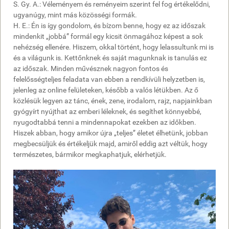
S. Gy. A.: Véleményem és reményeim szerint fel fog értékelődni,
ugyanúgy, mint más közösségi formák.
H. E.: Én is így gondolom, és bízom benne, hogy ez az időszak
mindenkit „jobbá” formál egy kicsit önmagához képest a sok
nehézség ellenére. Hiszem, okkal történt, hogy lelassultunk mi is
és a világunk is. Kettőnknek és saját magunknak is tanulás ez
az időszak. Minden művésznek nagyon fontos és
felelősségteljes feladata van ebben a rendkívüli helyzetben is,
jelenleg az online felületeken, később a valós létükben. Az ő
közlésük legyen az tánc, ének, zene, irodalom, rajz, napjainkban
gyógyírt nyújthat az emberi léleknek, és segíthet könnyebbé,
nyugodtabbá tenni a mindennapokat ezekben az időkben.
Hiszek abban, hogy amikor újra „teljes” életet élhetünk, jobban
megbecsüljük és értékeljük majd, amiről eddig azt véltük, hogy
természetes, bármikor megkaphatjuk, elérhetjük.