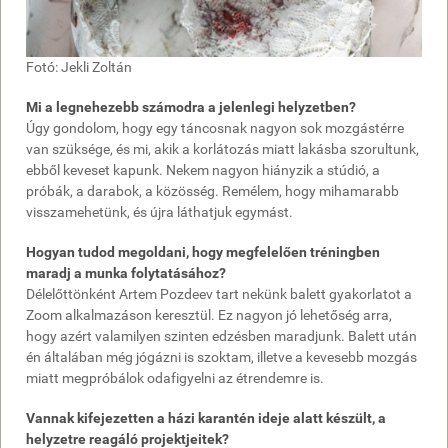
Fotó: Jekli Zoltán
Mi a legnehezebb számodra a jelenlegi helyzetben?
Úgy gondolom, hogy egy táncosnak nagyon sok mozgástérre
van szüksége, és mi, akik a korlátozás miatt lakásba szorultunk,
ebből keveset kapunk. Nekem nagyon hiányzik a stúdió, a
próbák, a darabok, a közösség. Remélem, hogy mihamarabb
visszamehetünk, és újra láthatjuk egymást.
Hogyan tudod megoldani, hogy megfelelően tréningben
maradj a munka folytatásához?
Délelőttönként Artem Pozdeev tart nekünk balett gyakorlatot a
Zoom alkalmazáson keresztül. Ez nagyon jó lehetőség arra,
hogy azért valamilyen szinten edzésben maradjunk. Balett után
én általában még jógázni is szoktam, illetve a kevesebb mozgás
miatt megpróbálok odafigyelni az étrendemre is.
Vannak kifejezetten a házi karantén ideje alatt készült, a
helyzetre reagáló projektjeitek?