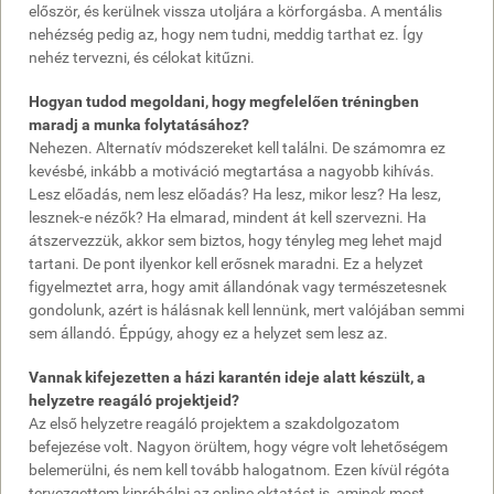
először, és kerülnek vissza utoljára a körforgásba. A mentális
nehézség pedig az, hogy nem tudni, meddig tarthat ez. Így
nehéz tervezni, és célokat kitűzni.
Hogyan tudod megoldani, hogy megfelelően tréningben
maradj a munka folytatásához?
Nehezen. Alternatív módszereket kell találni. De számomra ez
kevésbé, inkább a motiváció megtartása a nagyobb kihívás.
Lesz előadás, nem lesz előadás? Ha lesz, mikor lesz? Ha lesz,
lesznek-e nézők? Ha elmarad, mindent át kell szervezni. Ha
átszervezzük, akkor sem biztos, hogy tényleg meg lehet majd
tartani. De pont ilyenkor kell erősnek maradni. Ez a helyzet
figyelmeztet arra, hogy amit állandónak vagy természetesnek
gondolunk, azért is hálásnak kell lennünk, mert valójában semmi
sem állandó. Éppúgy, ahogy ez a helyzet sem lesz az.
Vannak kifejezetten a házi karantén ideje alatt készült, a
helyzetre reagáló projektjeid?
Az első helyzetre reagáló projektem a szakdolgozatom
befejezése volt. Nagyon örültem, hogy végre volt lehetőségem
belemerülni, és nem kell tovább halogatnom. Ezen kívül régóta
tervezgettem kipróbálni az online oktatást is, aminek most