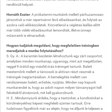
rendkívüli helyzet.
Horváth Eszter
: A próbatermi munkáink mellett párhuzamosan
játszottuk a már repertoáron lévő előadásainkat, és folytak az
azokra való előkészületek. Közvetlenül a végletes leállás előtt
már több vidéki előadásunkat lemondták, illetve ünnepi
műsoraink is elmaradtak.
Hogyan tudjátok megoldani, hogy megfelelően tréningben
maradjatok a munka folytatásához?
S. Gy. A.: A karantén kezdetén létrehoztunk egy zárt csoportot,
amelyben minden munkanap, ugyanúgy, mint azt megelőzően,
reggel 9 órától egy-másfél órás tréninget tartunk. Balett
mesternőnk mellett a táncosok is aktívan részt vesznek a
tréningek megtartásában. A bemelegítés mellett van
rendszeresen balett, erősítés, nyújtás. Minden nap kapunk
munkarendet is, hogy az adott napon milyen táncanyagot kell
felvételről átnéznünk, mit kell gyakorolnunk.
H. E.: Mindannyiunk érdeke, hogy a testünket, a kondíciónkat a
körülményekhez képest megfelelő szinten tartsuk. Erre
tudatosan figyeltünk már az elején, hogy ne álljunk le teljesen a