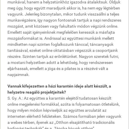
munkával, hanem a helyzetünkhöz igazodva átalakítsuk. Oldjuk
meg úgy, hogy együtt maradjunk akkor is, ha nem egy légtérben
vagyunk. Jelenleg bizonytalan, mikor tudunk visszaállni a teljes
munkavégzésre, így nagyon fontosnak tartjuk a napi rendszeres
mozgást, amit közösen vagy fakultatív módon végzünk online.
Emellett saját igényeinknek megfelelően keressük a másfajta
mozgásformákat is. Andrissal az együttesi munkánk mellett
mindketten napi szinten foglalkozunk tánccal, táncanyagok
tanításával, ezeket online oktatásban végezzük a csoportjaink
részére. Szinten tartjuk az erőnlétünket. Nagyon szeretek futni,
a mostani helyzetben adott a lehetőség, hogy rendszeresen
eljárhassak, emellett a jóga és a pilates is a részévé vált a
napjaimnak.
Vannak kifejezetten a házi karantén ideje alatt készült, a
helyzetre reagáló projektjeitek?
S. Gy. A.: Az együttes a karantén elejétől tudatosan készült
online megjelenési formákkal, azóta is folyamatosan ötletelünk,
hogy milyen módon képviseljük az együttes arculatát az
interneten elérhető felületeken. Számos formában jelen vagyunk
a webes térben, ilyenek az „Otthon elsajátítható tradicionális
hajfonási technikák” és a „Táncba hívunk otthon”