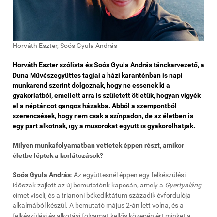
Horváth Eszter, Soós Gyula András
Horváth Eszter szólista és Soós Gyula András tánckarvezető, a
Duna Művészegyüttes tagjai a házi karanténban is napi
munkarend szerint dolgoznak, hogy ne essenek ki a
gyakorlatból, emellett arra is született ötletük, hogyan vigyék
el a néptáncot gangos házakba. Abból a szempontból
szerencsések, hogy nem csak a színpadon, de az életben is
egy párt alkotnak, így a műsorokat együtt is gyakorolhatják.
Milyen munkafolyamatban vettetek éppen részt, amikor
életbe léptek a korlátozások?
Soós Gyula András
: Az együttesnél éppen egy felkészülési
időszak zajlott az új bemutatónk kapcsán, amely a
Gyertyaláng
címet viseli, és a trianoni békediktátum századik évfordulója
alkalmából készül. A bemutató május 2-án lett volna, és a
felkészülési és alkotási folyamat kellős közepén ért minket a