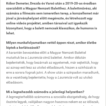
Kóbor Demeter, Drezda és Varsó után a 2019-20-as évadban
szerződött a Magyar Nemzeti Baletthez. A balettművész, aki
számára a filmezés sem ismeretlen terep, a korszellemet már
jóval a járványhelyzet előtt megérezte, és létrehozott egy
online videós projektet, amiben társaival azt igyekszik
bizonyítani, hogy a balett nemcsak klasszikus, de humoros is
lehet.
Milyen munkafolyamatban vettél éppen részt, amikor életbe
léptek a korlátozások?
A karantén bevezetése előtt a Magyar Nemzeti Balettel
mutattuk be a
Laurencia
című balettet. Amikor délután
bejelentették, hogy bezárnak az egyetemek, már sejtettük, hogy
az aznap esti lesz az utolsó előadásunk, hiszen a színházak is
erre a sorsra fognak jutni. A show után a színpadon maradtunk,
és a vezetőség bejelentette, hogy a
Laurencia
volt az utolsó
előadásom.
Mi a legnehezebb számodra a jelenlegi helyzetben?
A legmegterhelőbb számomra a szociális elszigeteltség, de hogy
őszinte legyek, valójában nagyon hasznos nekem ez az időszak,