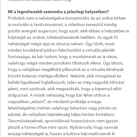
Mi a legnehezebb számodra a jelenlegi helyzetben?
Próbálok nem a nehézségekre koncentrálni, és az online térben
is motiválni a tanítványaimat, a videókon keresztül mindig
pozitív energiát sugározni, hogy azok, akik ebben a helyzetben is
folytatják az órákat, töltekezhessenek belőlem. Az egyik fő
nehézséget mégis épp ez okozza nekem. Úgy tűnik, most
minden korábbinál jobban felerősödött a virtuális jelenlét
fontossága, és bár tudom, hogy a munkámnak ez is része,
valahogy mégis minden porcikám tiltakozik ellene. Úgy látom,
hogy a valójában megélhető pillanatok és a virtuális élmények
közötti balansz mérlege elbillent. Nekünk, akik mozgással és
befelé figyeléssel foglalkozunk, talán ez még nagyobb kihívást
jelent, mint azoknak, akik megszokták, hogy a képernyő előtt
dolgoznak. A másik nehézség, hogy bár lehet otthon a
nappaliban „edzeni”, és mindenki próbálja a maga
lehetőségeihez mérten valahogy betartani vagy pótolni az
edzést, de valójában képtelenség teljes körűen kivitelezni.
Táncművészeknek, sportolóknak hosszútávon nem igazán
játszik a home office mint opció. Nyilvánvaló, hogy vannak
anyagi nehézségek is, hiszen a kultúra képviselői esnek ki