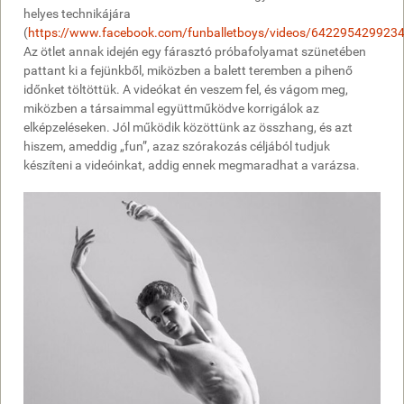
helyes technikájára
(
https://www.facebook.com/funballetboys/videos/642295429923
Az ötlet annak idején egy fárasztó próbafolyamat szünetében
pattant ki a fejünkből, miközben a balett teremben a pihenő
időnket töltöttük. A videókat én veszem fel, és vágom meg,
miközben a társaimmal együttműködve korrigálok az
elképzeléseken. Jól működik közöttünk az összhang, és azt
hiszem, ameddig „fun”, azaz szórakozás céljából tudjuk
készíteni a videóinkat, addig ennek megmaradhat a varázsa.