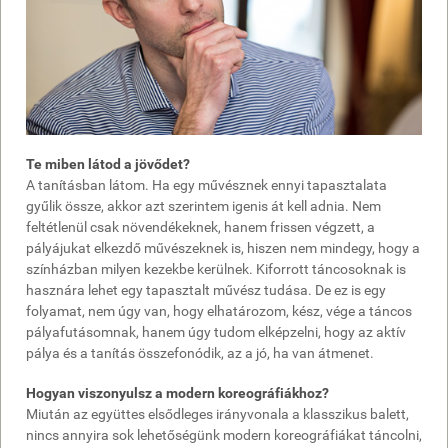
Te miben látod a jövődet?
A tanításban látom. Ha egy művésznek ennyi tapasztalata
gyűlik össze, akkor azt szerintem igenis át kell adnia. Nem
feltétlenül csak növendékeknek, hanem frissen végzett, a
pályájukat elkezdő művészeknek is, hiszen nem mindegy, hogy a
színházban milyen kezekbe kerülnek. Kiforrott táncosoknak is
hasznára lehet egy tapasztalt művész tudása. De ez is egy
folyamat, nem úgy van, hogy elhatározom, kész, vége a táncos
pályafutásomnak, hanem úgy tudom elképzelni, hogy az aktív
pálya és a tanítás összefonódik, az a jó, ha van átmenet.
Hogyan viszonyulsz a modern koreográfiákhoz?
Miután az együttes elsődleges irányvonala a klasszikus balett,
nincs annyira sok lehetőségünk modern koreográfiákat táncolni,