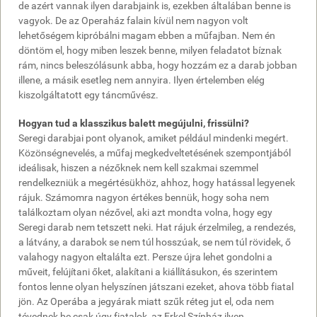
de azért vannak ilyen darabjaink is, ezekben általában benne is
vagyok. De az Operaház falain kívül nem nagyon volt
lehetőségem kipróbálni magam ebben a műfajban. Nem én
döntöm el, hogy miben leszek benne, milyen feladatot bíznak
rám, nincs beleszólásunk abba, hogy hozzám ez a darab jobban
illene, a másik esetleg nem annyira. Ilyen értelemben elég
kiszolgáltatott egy táncművész.
Hogyan tud a klasszikus balett megújulni, frissülni?
Seregi darabjai pont olyanok, amiket például mindenki megért.
Közönségnevelés, a műfaj megkedveltetésének szempontjából
ideálisak, hiszen a nézőknek nem kell szakmai szemmel
rendelkezniük a megértésükhöz, ahhoz, hogy hatással legyenek
rájuk. Számomra nagyon értékes bennük, hogy soha nem
találkoztam olyan nézővel, aki azt mondta volna, hogy egy
Seregi darab nem tetszett neki. Hat rájuk érzelmileg, a rendezés,
a látvány, a darabok se nem túl hosszúak, se nem túl rövidek, ő
valahogy nagyon eltalálta ezt. Persze újra lehet gondolni a
műveit, felújítani őket, alakítani a kiállításukon, és szerintem
fontos lenne olyan helyszínen játszani ezeket, ahova több fiatal
jön. Az Operába a jegyárak miatt szűk réteg jut el, oda nem
tévednek be csak úgy fiatalok, az Erkel Színház ilyen