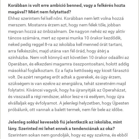
Korábban is volt erre ambíció benned, vagy a felkérés hozta
magával? Miért nem folytattad?
Ehhez szerintem fel kell nőni. Korábban nem lett volna hozzá
merszem. Mostanra érzem azt, hogy nem félek tőle, jobban
megvan hozzá az önbizalmam. De nagyon nehéz ez egy aktív
táncos számára, mert az operai munka 10 órakor kezdődik,
neked pedig reggel 8-ra az iskolába kell menned órát tartani,
arra felkészülni, majd utána van fél órád, hogy átérj a
színházba. Nem volt könnyű ezt követően 10 órakor odaállni az
Operában, és elkezdeni magamra összpontosítani, holott addig
másokkal foglalkoztam. Ez a fajta kettősség egy kicsit fárasztó
volt. De azért rengeteg erőt adtak a gyerekek, és úgy érzem,
szükségem is van ezekre az energiákra, tehát szeretném majd
folytatni. Kíváncsi vagyok, hogy ha újranyitják az Operaházat,
és visszaáll a régi rendszer, akkor lesz-e rá esélyem, hogy újra
elvállaljak egy évfolyamot. A jelenlegi helyzetben, hogy Újpesten
próbálunk, ott vannak a balett termek, nem fér bele az időbe.
Jelenleg sokkal kevesebb fiú jelentkezik az iskolába, mint
lány. Szerinted mi lehet ennek a tendenciának az oka?
Szerintem sokan nem gondolják, hogy ez egy szakma, és ebből