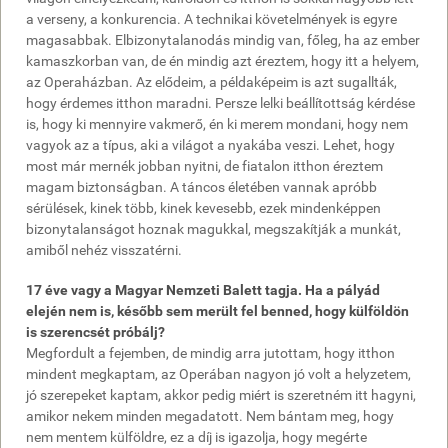
a verseny, a konkurencia. A technikai követelmények is egyre
magasabbak. Elbizonytalanodás mindig van, főleg, ha az ember
kamaszkorban van, de én mindig azt éreztem, hogy itt a helyem,
az Operaházban. Az elődeim, a példaképeim is azt sugallták,
hogy érdemes itthon maradni. Persze lelki beállítottság kérdése
is, hogy ki mennyire vakmerő, én ki merem mondani, hogy nem
vagyok az a típus, aki a világot a nyakába veszi. Lehet, hogy
most már mernék jobban nyitni, de fiatalon itthon éreztem
magam biztonságban. A táncos életében vannak apróbb
sérülések, kinek több, kinek kevesebb, ezek mindenképpen
bizonytalanságot hoznak magukkal, megszakítják a munkát,
amiből nehéz visszatérni.
17 éve vagy a Magyar Nemzeti Balett tagja. Ha a pályád
elején nem is, később sem merült fel benned, hogy külföldön
is szerencsét próbálj?
Megfordult a fejemben, de mindig arra jutottam, hogy itthon
mindent megkaptam, az Operában nagyon jó volt a helyzetem,
jó szerepeket kaptam, akkor pedig miért is szeretném itt hagyni,
amikor nekem minden megadatott. Nem bántam meg, hogy
nem mentem külföldre, ez a díj is igazolja, hogy megérte