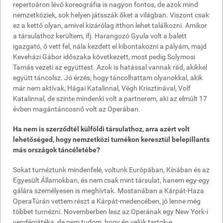
repertoáron lévő koreográfia is nagyon fontos, de azok mind
nemzetköziek, sok helyen játsszák őket a világban. Viszont csak
ez a kettő olyan, amivel kizárólag itthon lehet találkozni. Amikor
a társulathoz kerültem, ifj. Harangozó Gyula volt a balett
igazgató, ő vett fel, nála kezdett el kibontakozni a pályám, majd
Keveházi Gábor időszaka következett, most pedig Solymosi
Tamás vezeti az együttest. Azok is hatással vannak rád, akikkel
együtt táncolsz. Jó érzés, hogy táncolhattam olyanokkal, akik
már nem aktívak, Hágai Katalinnal, Végh Krisztinával, Volf
Katalinnal, de szinte mindenki volt a partnerem, aki az elmúlt 17
évben magántáncosnő volt az Operában.
Ha nem is szerződtél külföldi társulathoz, arra azért volt
lehetőséged, hogy nemzetközi turnékon keresztül belepillants
más országok táncéletébe?
Sokat turnéztunk mindenfelé, voltunk Európában, Kínában és az
Egyesült Államokban, és nem csak mint társulat, hanem egy-egy
gálára személyesen is meghívtak. Mostanában a Kárpát-Haza
OperaTúrán vettem részt a Kárpát-medencében, jó lenne még
többet turnézni. Novemberben lesz az Operának egy New York-i
vendégjátéka, de nem tudom, hogy én velük tartok-e.