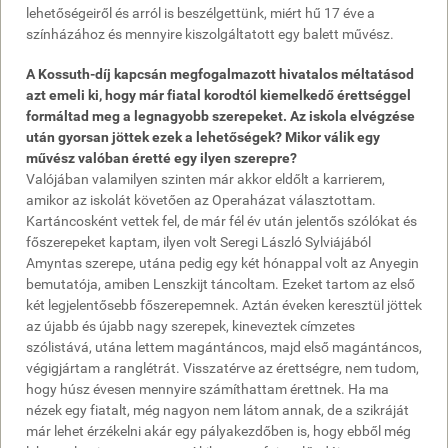
lehetőségeiről és arról is beszélgettünk, miért hű 17 éve a
színházához és mennyire kiszolgáltatott egy balett művész.
A Kossuth-díj kapcsán megfogalmazott hivatalos méltatásod
azt emeli ki, hogy már fiatal korodtól kiemelkedő érettséggel
formáltad meg a legnagyobb szerepeket. Az iskola elvégzése
után gyorsan jöttek ezek a lehetőségek? Mikor válik egy
művész valóban éretté egy ilyen szerepre?
Valójában valamilyen szinten már akkor eldőlt a karrierem,
amikor az iskolát követően az Operaházat választottam.
Kartáncosként vettek fel, de már fél év után jelentős szólókat és
főszerepeket kaptam, ilyen volt Seregi László Sylviájából
Amyntas szerepe, utána pedig egy két hónappal volt az Anyegin
bemutatója, amiben Lenszkijt táncoltam. Ezeket tartom az első
két legjelentősebb főszerepemnek. Aztán éveken keresztül jöttek
az újabb és újabb nagy szerepek, kineveztek címzetes
szólistává, utána lettem magántáncos, majd első magántáncos,
végigjártam a ranglétrát. Visszatérve az érettségre, nem tudom,
hogy húsz évesen mennyire számíthattam érettnek. Ha ma
nézek egy fiatalt, még nagyon nem látom annak, de a szikráját
már lehet érzékelni akár egy pályakezdőben is, hogy ebből még