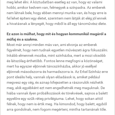
meg lehet élni. A köztudatban esetleg az van, hogy ez valami
hobbi, amikor kedvem van, felmegyek a színpadra. Az emberek
nem látnak bele, hogy ebben mennyi munka van, és hogy erre is
fel lehet építeni egy életet, szerintem nem látják át elég jól ennek
a hivatásnak a lényegét, hogy miből is áll egy táncművész élete.
Ez azon is múlhat, hogy mit és hogyan kommunikál magáról a
műfaj és a szakma.
Most már annyi minden más van, ami elvonja az emberek
figyelmét, hogy nem tudnak egyetlen művészeti ágra fókuszálni.
Inkább elmennek moziba, mint színházba, mert a mozi olcsóbb
és látszólag érthetőbb. Fontos lenne megfogni a közönséget,
mert ha egyszer eljönnek táncszínházba, akkor jó eséllyel
eljönnek másodszorra és harmadszorra is. Az Erkel Színház erre
pont ideális hely, vannak olyan előadások is, amiket például
megvesz egy cég, és aznap kifejezetten a rászorulók nézhetik
meg, akik egyébként ezt nem engedhetnék meg maguknak. De
hiába vannak ilyen próbálkozások és törekvések, sajnos a balett
egyelőre egy szűk réteg privilégiuma. Lehet, hogy sokan attól
félnek, hogy nem is értik meg. Ha kimondod, hogy balett, egyből
arra gondolnak, nem fogom megérteni, mintha tartanának tőle.