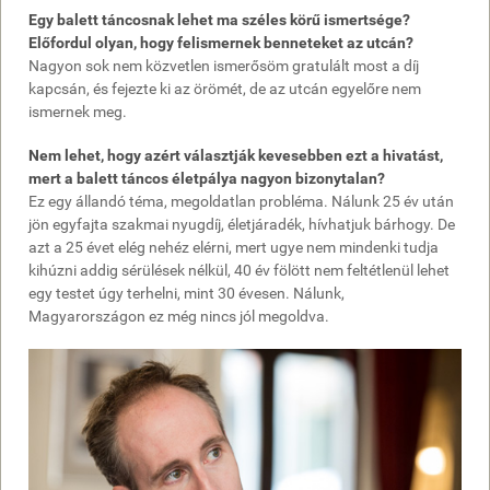
Egy balett táncosnak lehet ma széles körű ismertsége?
Előfordul olyan, hogy felismernek benneteket az utcán?
Nagyon sok nem közvetlen ismerősöm gratulált most a díj
kapcsán, és fejezte ki az örömét, de az utcán egyelőre nem
ismernek meg.
Nem lehet, hogy azért választják kevesebben ezt a hivatást,
mert a balett táncos életpálya nagyon bizonytalan?
Ez egy állandó téma, megoldatlan probléma. Nálunk 25 év után
jön egyfajta szakmai nyugdíj, életjáradék, hívhatjuk bárhogy. De
azt a 25 évet elég nehéz elérni, mert ugye nem mindenki tudja
kihúzni addig sérülések nélkül, 40 év fölött nem feltétlenül lehet
egy testet úgy terhelni, mint 30 évesen. Nálunk,
Magyarországon ez még nincs jól megoldva.