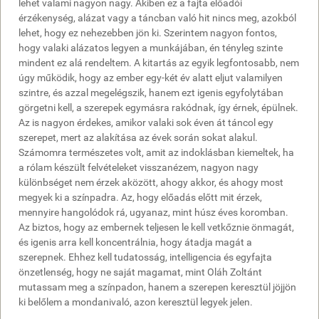
lehet valami nagyon nagy. Akiben ez a fajta előadói
érzékenység, alázat vagy a táncban való hit nincs meg, azokból
lehet, hogy ez nehezebben jön ki. Szerintem nagyon fontos,
hogy valaki alázatos legyen a munkájában, én tényleg szinte
mindent ez alá rendeltem. A kitartás az egyik legfontosabb, nem
úgy működik, hogy az ember egy-két év alatt eljut valamilyen
szintre, és azzal megelégszik, hanem ezt igenis egyfolytában
görgetni kell, a szerepek egymásra rakódnak, így érnek, épülnek.
Az is nagyon érdekes, amikor valaki sok éven át táncol egy
szerepet, mert az alakítása az évek során sokat alakul.
Számomra természetes volt, amit az indoklásban kiemeltek, ha
a rólam készült felvételeket visszanézem, nagyon nagy
különbséget nem érzek aközött, ahogy akkor, és ahogy most
megyek ki a színpadra. Az, hogy előadás előtt mit érzek,
mennyire hangolódok rá, ugyanaz, mint húsz éves koromban.
Az biztos, hogy az embernek teljesen le kell vetkőznie önmagát,
és igenis arra kell koncentrálnia, hogy átadja magát a
szerepnek. Ehhez kell tudatosság, intelligencia és egyfajta
önzetlenség, hogy ne saját magamat, mint Oláh Zoltánt
mutassam meg a színpadon, hanem a szerepen keresztül jöjjön
ki belőlem a mondanivaló, azon keresztül legyek jelen.