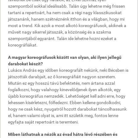
szempontból sokkal ideálisabb. Talán úgy lehetne még frissen
tartani a repertoárt, ha nem csak a régi nagy klasszikusokat
játszanánk, hanem szétnéznénk itthon és a világban, hogy mi
most a trend. Kik azok a most alkotó koreográfusok, akiknek a
műveit nagy sikerrel játsszák, a közönség és a szakma
szempontjából egyaránt. Talán ide lehetne hozni ezeket a
koreográfiákat.
A magyar koreográfusok között van olyan, aki ilyen jellegű
darabokat készít?
Lukács András egy időben koreografált nekünk, neki Bécsben is
játszották darabjait, az ő koreográfiáit nagyon szeretem.
Miután ez egy hosszú távú befektetés, nem ártana azzal
foglalkozni, hogy valahogy kinevelődjenek ilyen alkotók, egy
újabb koreográfus nemzedék. Lehetőséget kell adni erre, hogy
lehessen kísérletezni, fölfedezni. Ebben kellene gondolkodni,
hogy ne csak kész, nyugatról hozott darabokat táncolhassunk
el, hanem valami olyat is, ami itt születik meg, fontos lenne
egyfajta saját repertoárt is teremteni.
Miben láthatnak a nézők az évad hátra lévő részében és