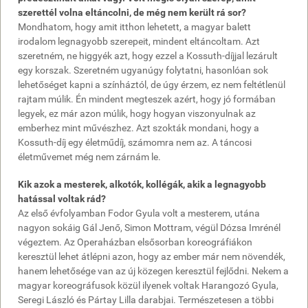
szerettél volna eltáncolni, de még nem került rá sor?
Mondhatom, hogy amit itthon lehetett, a magyar balett
irodalom legnagyobb szerepeit, mindent eltáncoltam. Azt
szeretném, ne higgyék azt, hogy ezzel a Kossuth-díjjal lezárult
egy korszak. Szeretném ugyanúgy folytatni, hasonlóan sok
lehetőséget kapni a színháztól, de úgy érzem, ez nem feltétlenül
rajtam múlik. Én mindent megteszek azért, hogy jó formában
legyek, ez már azon múlik, hogy hogyan viszonyulnak az
emberhez mint művészhez. Azt szokták mondani, hogy a
Kossuth-díj egy életműdíj, számomra nem az. A táncosi
életművemet még nem zárnám le.
Kik azok a mesterek, alkotók, kollégák, akik a legnagyobb
hatással voltak rád?
Az első évfolyamban Fodor Gyula volt a mesterem, utána
nagyon sokáig Gál Jenő, Simon Mottram, végül Dózsa Imrénél
végeztem. Az Operaházban elsősorban koreográfiákon
keresztül lehet átlépni azon, hogy az ember már nem növendék,
hanem lehetősége van az új közegen keresztül fejlődni. Nekem a
magyar koreográfusok közül ilyenek voltak Harangozó Gyula,
Seregi László és Pártay Lilla darabjai. Természetesen a többi