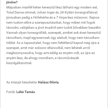
jövőre?
Májusban másfél héten keresztül lesz látható egy modern est,
Total Dance címmel, Johan Inger és Jiří Kylián koreográfiáival,
júniusban pedig a Hófehérke és a 7 törpe lesz műsoron. Sajnos
nem tudom előre a szereposztásokat, hogy miben mit fogok
táncolni, valójában a jövő évadról sem tudok bővebben beszélni.
Vannak olyan koreográfiák, szerepek, amiket sok éven keresztül
táncoltam, majd egyszercsak úgy alakult, hogy nem táncoltam
többé. Az a tapasztalat, hogy nem feltétlenül kapod meg újra a
szerepet, amit már sokszor eltáncoltál, nem lehetek arról
megbizonyosodva, hogy ami eddig az enyém volt, az újra az
enyém lesz, de ahogy mondtam, a táncművészek
kiszolgáltatottak.
Az interjút készítette:
Halász Glória
Fotók:
Lékó Tamás