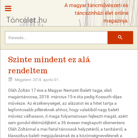
A magyar táncművészeti és
táncszínházi élet online
magazinja.
Keresés
Szinte mindent ez alá
rendeltem
Megjelent: 2018. április 01.
Oláh Zoltán 17 éve a Magyar Nemzeti Balett tagja, első
magántáncosa, 2018. március 15-e óta pedig Kossuth-díjas
művésze. Az érzékenységet, az alázatot és a hitet tartja a
legfontosabb pilléreknek ahhoz, hogy valakiből nagy balett
művész válhasson, ő maga folyamatosan fejleszti magát, ezért
sem gondol életműdíjként a 36 évesen megkapott elismerésre.
Oláh Zoltánnal a mai fiatal táncosok helyzetéről, a tanításról, a
klasszikus balett megújulásának és a közönségnevelésnek a