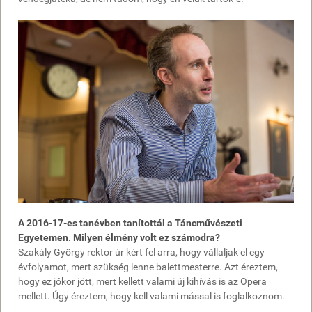
A 2016-17-es tanévben tanítottál a Táncművészeti
Egyetemen. Milyen élmény volt ez számodra?
Szakály György rektor úr kért fel arra, hogy vállaljak el egy
évfolyamot, mert szükség lenne balettmesterre. Azt éreztem,
hogy ez jókor jött, mert kellett valami új kihívás is az Opera
mellett. Úgy éreztem, hogy kell valami mással is foglalkoznom.