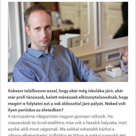
Sokszor találkozom azzal, hogy akár még iskolába járó, akár
már profi táncosok, balett művészek elbizonytalanodnak, hogy
megéri-e folytatni ezt a sok áldozattal járó pályát. Neked volt
ilyen periódus az életedben?
A táncszakma világszinten nagyon gyorsan változik. Ha
visszanézek tíz évvel ezelőttre, más volt a fiatalok helyzete, mint
azoké, akik most végeznek. Ma sokkal nehezebb bárhol a
világon elhelyezkedni, külföldön és itthon is sokkal nagyobb lett