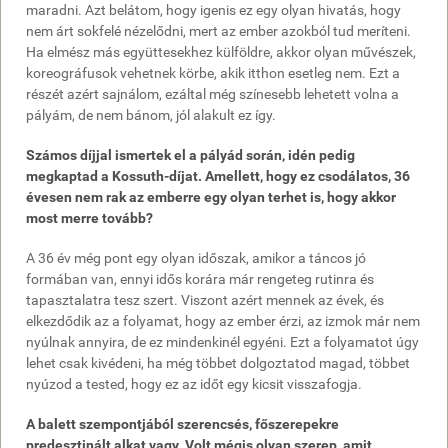
maradni. Azt belátom, hogy igenis ez egy olyan hivatás, hogy
nem árt sokfelé nézelődni, mert az ember azokból tud meríteni.
Ha elmész más együttesekhez külföldre, akkor olyan művészek,
koreográfusok vehetnek körbe, akik itthon esetleg nem. Ezt a
részét azért sajnálom, ezáltal még színesebb lehetett volna a
pályám, de nem bánom, jól alakult ez így.
Számos díjjal ismertek el a pályád során, idén pedig
megkaptad a Kossuth-díjat. Amellett, hogy ez csodálatos, 36
évesen nem rak az emberre egy olyan terhet is, hogy akkor
most merre tovább?
A 36 év még pont egy olyan időszak, amikor a táncos jó
formában van, ennyi idős korára már rengeteg rutinra és
tapasztalatra tesz szert. Viszont azért mennek az évek, és
elkezdődik az a folyamat, hogy az ember érzi, az izmok már nem
nyúlnak annyira, de ez mindenkinél egyéni. Ezt a folyamatot úgy
lehet csak kivédeni, ha még többet dolgoztatod magad, többet
nyúzod a tested, hogy ez az időt egy kicsit visszafogja.
A balett szempontjából szerencsés, főszerepekre
predesztinált alkat vagy. Volt mégis olyan szerep, amit