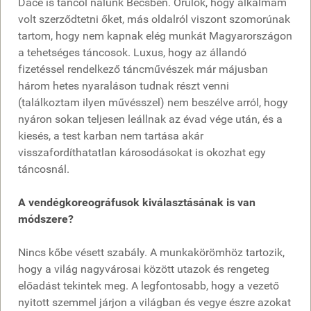
Dace is táncol nálunk Bécsben. Örülök, hogy alkalmam
volt szerződtetni őket, más oldalról viszont szomorúnak
tartom, hogy nem kapnak elég munkát Magyarországon
a tehetséges táncosok. Luxus, hogy az állandó
fizetéssel rendelkező táncművészek már májusban
három hetes nyaraláson tudnak részt venni
(találkoztam ilyen művésszel) nem beszélve arról, hogy
nyáron sokan teljesen leállnak az évad vége után, és a
kiesés, a test karban nem tartása akár
visszafordíthatatlan károsodásokat is okozhat egy
táncosnál.
A vendégkoreográfusok kiválasztásának is van
módszere?
Nincs kőbe vésett szabály. A munkakörömhöz tartozik,
hogy a világ nagyvárosai között utazok és rengeteg
előadást tekintek meg. A legfontosabb, hogy a vezető
nyitott szemmel járjon a világban és vegye észre azokat