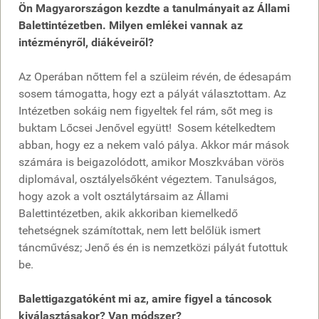
Ön Magyarországon kezdte a tanulmányait az Állami
Balettintézetben. Milyen emlékei vannak az
intézményről, diákéveiről?
Az Operában nőttem fel a szüleim révén, de édesapám
sosem támogatta, hogy ezt a pályát választottam. Az
Intézetben sokáig nem figyeltek fel rám, sőt meg is
buktam Lőcsei Jenővel együtt! Sosem kételkedtem
abban, hogy ez a nekem való pálya. Akkor már mások
számára is beigazolódott, amikor Moszkvában vörös
diplomával, osztályelsőként végeztem. Tanulságos,
hogy azok a volt osztálytársaim az Állami
Balettintézetben, akik akkoriban kiemelkedő
tehetségnek számítottak, nem lett belőlük ismert
táncművész; Jenő és én is nemzetközi pályát futottuk
be.
Balettigazgatóként mi az, amire figyel a táncosok
kiválasztásakor? Van módszer?