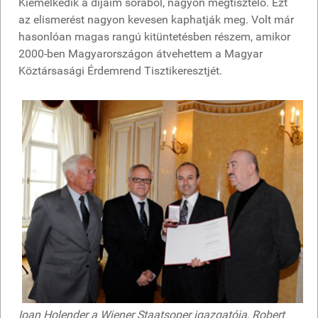
Kiemelkedik a díjaim sorából, nagyon megtisztelő. Ezt
az elismerést nagyon kevesen kaphatják meg. Volt már
hasonlóan magas rangú kitüntetésben részem, amikor
2000-ben Magyarországon átvehettem a Magyar
Köztársasági Érdemrend Tisztikeresztjét.
Ioan Holender a Wiener Staatsoper igazgatója, Robert