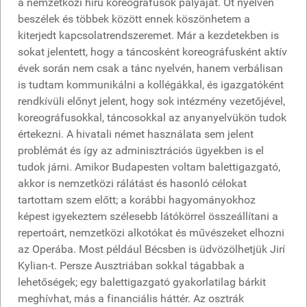
a nemzetközi hírű koreográfusok pályáját. Öt nyelven
beszélek és többek között ennek köszönhetem a
kiterjedt kapcsolatrendszeremet. Már a kezdetekben is
sokat jelentett, hogy a táncosként koreográfusként aktív
évek során nem csak a tánc nyelvén, hanem verbálisan
is tudtam kommunikálni a kollégákkal, és igazgatóként
rendkívüli előnyt jelent, hogy sok intézmény vezetőjével,
koreográfusokkal, táncosokkal az anyanyelvükön tudok
értekezni. A hivatali német használata sem jelent
problémát és így az adminisztrációs ügyekben is el
tudok járni. Amikor Budapesten voltam balettigazgató,
akkor is nemzetközi rálátást és hasonló célokat
tartottam szem előtt; a korábbi hagyományokhoz
képest igyekeztem szélesebb látókörrel összeállítani a
repertoárt, nemzetközi alkotókat és művészeket elhozni
az Operába. Most például Bécsben is üdvözölhetjük Jirí
Kylian-t. Persze Ausztriában sokkal tágabbak a
lehetőségek; egy balettigazgató gyakorlatilag bárkit
meghívhat, más a financiális háttér. Az osztrák