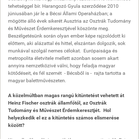
tehetséggel bír. Harangozó Gyula szerződése 2010
júniusában jár le a Bécsi Állami Operaházban; a
mögötte álló évek sikerét Ausztria az Osztrák Tudomány
és Művészet Érdemkeresztjével köszönte meg.
Beszélgetésünk során olyan ember képe rajzolódott ki
előttem, aki alázattal és hittel, elszántan dolgozik, sok
munkával szolgál nemes célokat. Európaisága és
metropolita életvitele mellett azonban sosem akart
annyira nemzetközivé válni, hogy feladja magyar
kötődéseit, és fél szemét - Bécsből is - rajta tartotta a
magyar balettművészeten.
A közelmúltban magas rangú kitüntetést vehetett át
Heinz Fischer osztrák államfőtől, az Osztrák
Tudomány és Művészet Érdemkeresztjét. Hol
helyezkedik el ez a kitüntetés számos elismerése
között?