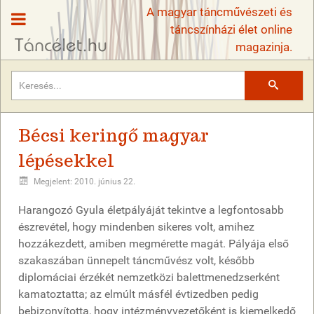
A magyar táncművészeti és
táncszínházi élet online
magazinja.
Keresés
Bécsi keringő magyar
lépésekkel
Megjelent: 2010. június 22.
Harangozó Gyula életpályáját tekintve a legfontosabb
észrevétel, hogy mindenben sikeres volt, amihez
hozzákezdett, amiben megmérette magát. Pályája első
szakaszában ünnepelt táncművész volt, később
diplomáciai érzékét nemzetközi balettmenedzserként
kamatoztatta; az elmúlt másfél évtizedben pedig
bebizonyította, hogy intézményvezetőként is kiemelkedő