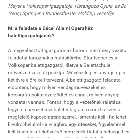
Meyer a Volksoper igazgatója, Harangozó Gyula, és Dr.
Georg Springer a Bundestheater Holding vezetője
Mi a feladata a Bécsi Állami Operaház
balettigazgatójának?
A megválasztott igazgatónak három intézmény vezetői
feladatai tartoznak a hatáskörébe, Staatsoper és a
Volksoper balettigazgatói, illetve a Balettschule
művészeti vezetői posztja. Művészileg és anyagilag is
két évre előre kell tervezni. A balettigazgató feladata
eldönteni, hogy milyen vendégművészeket és
koreográfusokat szerződtet és ennek milyen anyagi
vonzatai vannak. Fontos, hogy a vezetőnek rálátása
legyen a nemzetközi balettvilágra és rendelkezzen a
megfelelő kapcsolatrendszerrel. Ismernie kell - ha lehet
kívülről-belülről - a világhírű együtteseket, figyelemmel
kell kísérnie a felnövekvő nemzedék fiatal tehetségeit és