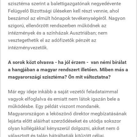
szisztéma szerint a balettigazgatónak negyedévente
Felügyelő Bizottsági üléseken kell részt vennie, ahol
beszámol az elmúlt hónapok tevékenységéről. Nagyon
szigorú, ellenőrzött rendszerben működnek az
intézmények és a színházak Ausztriában; nem
vesztegethetik el az adófizetők pénzét az
intézményvezetők.
A sorok közt olvasva - ha jól érzem - van némi bírálat
a hangjában a magyar rendszert illetően. Miben más a
magyarországi szisztéma? Ön mit változtatna?
Már egy ideje inkább a saját vezetői feladataimmal
vagyok elfoglalva és emiatt nem látok igazán bele a
működésbe. Egy példát viszont mondanék.
Magyarországon a leköszönő direktor megbízatásának
lejárta előtt aláírhat szerződéseket és utódja sokszor
olyan kollégákkal kényszerül dolgozni, akiket nem ő
választott és talán hátráltatják kitűzött céljai,