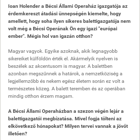
Ioan Holender a Bécsi Állami Operaház igazgatója az
érdemkereszt átadási ünnepségén kiemelte, hogy
amellett, hogy soha ilyen sikeres balettigazgatója nem
volt még a Bécsi Operának Ön egy igazi "európai
ember". Mégis hol van igazán otthon?
Magyar vagyok. Egyike azoknak, akik legnagyobb
sikereiket külföldön érték el. Akármelyik nyelven is
beszélek az akcentusom is magyar. A balettben
azonban megszűnnek a határok, a nemzetköziség a
legjellemzőbb és nekem egész életem során ez volt a
természetes közeg. A balett teremben és az operában
mindig otthon érzem magam.
A Bécsi Állami Operaházban a szezon végén lejár a
balettigazgatói megbízatása. Mivel fogja tölteni az
elkövetkező hónapokat? Milyen tervei vannak a jövőt
illetően?