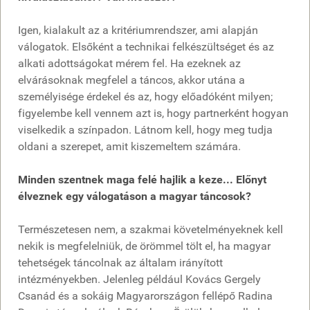
Igen, kialakult az a kritériumrendszer, ami alapján
válogatok. Elsőként a technikai felkészültséget és az
alkati adottságokat mérem fel. Ha ezeknek az
elvárásoknak megfelel a táncos, akkor utána a
személyisége érdekel és az, hogy előadóként milyen;
figyelembe kell vennem azt is, hogy partnerként hogyan
viselkedik a színpadon. Látnom kell, hogy meg tudja
oldani a szerepet, amit kiszemeltem számára.
Minden szentnek maga felé hajlik a keze... Előnyt
élveznek egy válogatáson a magyar táncosok?
Természetesen nem, a szakmai követelményeknek kell
nekik is megfelelniük, de örömmel tölt el, ha magyar
tehetségek táncolnak az általam irányított
intézményekben. Jelenleg például Kovács Gergely
Csanád és a sokáig Magyarországon fellépő Radina