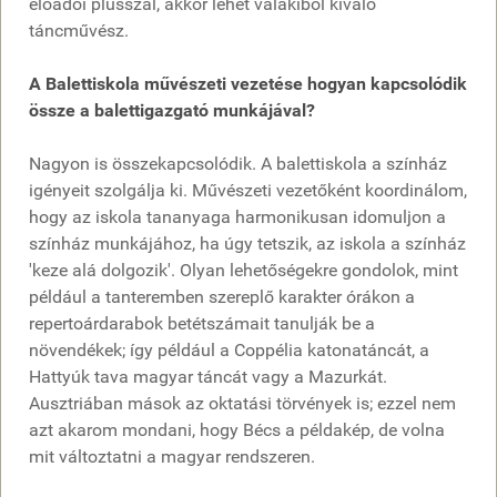
előadói plusszal, akkor lehet valakiből kiváló
táncművész.
A Balettiskola művészeti vezetése hogyan kapcsolódik
össze a balettigazgató munkájával?
Nagyon is összekapcsolódik. A balettiskola a színház
igényeit szolgálja ki. Művészeti vezetőként koordinálom,
hogy az iskola tananyaga harmonikusan idomuljon a
színház munkájához, ha úgy tetszik, az iskola a színház
'keze alá dolgozik'. Olyan lehetőségekre gondolok, mint
például a tanteremben szereplő karakter órákon a
repertoárdarabok betétszámait tanulják be a
növendékek; így például a Coppélia katonatáncát, a
Hattyúk tava magyar táncát vagy a Mazurkát.
Ausztriában mások az oktatási törvények is; ezzel nem
azt akarom mondani, hogy Bécs a példakép, de volna
mit változtatni a magyar rendszeren.