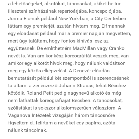
a lehetőségeket, alkotókat, táncosokat, akiket be tud
illeszteni színházának repertoárjába, koncepciójába.
Jorma Elo-nak például New York-ban, a City Centerben
láttam egy premierjét, azután hívtam meg. Eifmannak
egy előadását például már a premier napján megvettem,
mert úgy találtam, hogy fontos kihívás lesz az
együttesnek. De említhetném MacMillan vagy Cranko
nevét is. Van amikor kész koreográfiát veszek meg, van
amikor egy alkotót hívok meg, hogy nálunk valósítson
meg egy közös elképzelést. A Denevér előadás
bemutatását például két szempontból is szerencsésnek
találtam: a zeneszerző Johann Strauss, tehát Bécshez
kötődik, Roland Petit pedig nagynevű alkotó és még
nem láthatták koreográfiáját Bécsben. A táncosokat,
szólistákat is sokszor alkalomszerűen választom. A
Vaganova Intézetek vizsgáján három táncosnőre
figyeltem el, felírtam a nevüket egy papírra, azóta
nálunk táncolnak.