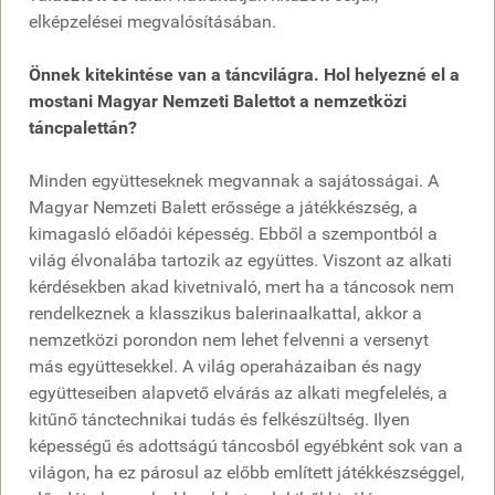
elképzelései megvalósításában.
Önnek kitekintése van a táncvilágra. Hol helyezné el a
mostani Magyar Nemzeti Balettot a nemzetközi
táncpalettán?
Minden együtteseknek megvannak a sajátosságai. A
Magyar Nemzeti Balett erőssége a játékkészség, a
kimagasló előadói képesség. Ebből a szempontból a
világ élvonalába tartozik az együttes. Viszont az alkati
kérdésekben akad kivetnivaló, mert ha a táncosok nem
rendelkeznek a klasszikus balerinaalkattal, akkor a
nemzetközi porondon nem lehet felvenni a versenyt
más együttesekkel. A világ operaházaiban és nagy
együtteseiben alapvető elvárás az alkati megfelelés, a
kitűnő tánctechnikai tudás és felkészültség. Ilyen
képességű és adottságú táncosból egyébként sok van a
világon, ha ez párosul az előbb említett játékkészséggel,