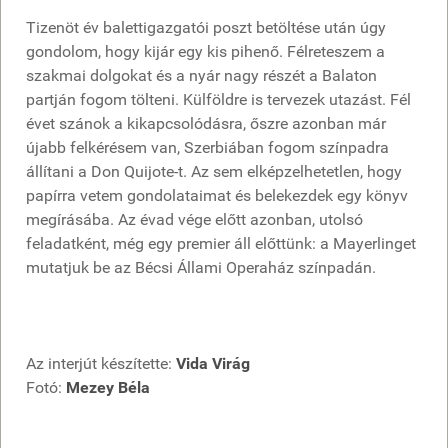
Tizenöt év balettigazgatói poszt betöltése után úgy
gondolom, hogy kijár egy kis pihenő. Félreteszem a
szakmai dolgokat és a nyár nagy részét a Balaton
partján fogom tölteni. Külföldre is tervezek utazást. Fél
évet szánok a kikapcsolódásra, őszre azonban már
újabb felkérésem van, Szerbiában fogom színpadra
állítani a Don Quijote-t. Az sem elképzelhetetlen, hogy
papírra vetem gondolataimat és belekezdek egy könyv
megírásába. Az évad vége előtt azonban, utolsó
feladatként, még egy premier áll előttünk: a Mayerlinget
mutatjuk be az Bécsi Állami Operaház színpadán.
Az interjút készítette:
Vida Virág
Fotó:
Mezey Béla