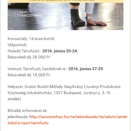
Korosztály: 14 éves kortól
Időpontok:
Haladó Táncfúzió -
2016. június 20-24.
Részvételi díj: 28.000 Ft
Intenzív Táncfúzió, kezdőknek is -
2016. június 27-29
.
Részvételi díj: 18.000 Ft
Helyszín: Grabó Stúdió-Műhely Alapítvány (Jurányi Produkciós
Közösségi Inkubátorház, 1027 Budapest, Jurányi u. 3. IV.
emelet)
Bővebb információ és
jelentkezés:
http://tancszinhaz.hu/tartalomkezelo/tartalom/ismet-
indul-a-nyari-tancfuzio