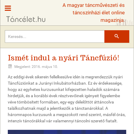
A magyar táncművészeti és
táncszínházi élet online
magazinja.
Keresés
Ismét indul a nyári Táncfúzió!
Megjelent: 2016. május 10.
Az eddigi évek sikerein fellelkesülve idén is megrendezzük nyári
Táncfúziónkat a Jurányi Inkubátorházban. Ez év érdekessége,
hogy az egyhetes kurzusunkat kifejezetten haladók számára
hirdetjük, és a korábbi évek résztvevőinek igényeit figyelembe
véve tömbösített formában, egy-egy délelőttöt áttáncolva
találkozhatnak majd a jelentkezők a tánctanárokkal. A
háromnapos kurzusunk a megszokott rend szerint, másfél órás,
intenzív táncórákkal vár valamennyi táncolni szerető fiatalt.