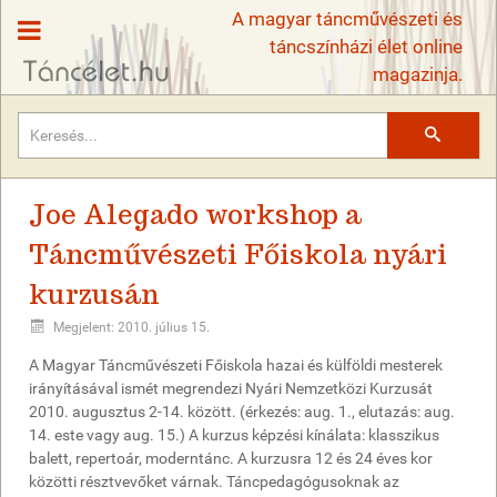
A magyar táncművészeti és
táncszínházi élet online
magazinja.
Keresés
Joe Alegado workshop a
Táncművészeti Főiskola nyári
kurzusán
Megjelent: 2010. július 15.
A Magyar Táncművészeti Főiskola hazai és külföldi mesterek
irányításával ismét megrendezi Nyári Nemzetközi Kurzusát
2010. augusztus 2-14. között. (érkezés: aug. 1., elutazás: aug.
14. este vagy aug. 15.) A kurzus képzési kínálata: klasszikus
balett, repertoár, moderntánc. A kurzusra 12 és 24 éves kor
közötti résztvevőket várnak. Táncpedagógusoknak az