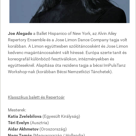
Joe Alegado
a Ballet Hispanico of New York, az Alvin Ailey
Repertory Ensemble és a Jose Limon Dance Company tagja volt
korábban. A Limon együttesben szólótáncosként és Jose Limon
kedvenc magántáncosaként vált híressé. Európa szerte tanít és
koreografál különböző fesztiválokon, intézményekben és
együtteseknél. Alapítása óta rezidens tagja a bécsi ImPulsTanz
Workshop-nak (korábban Bécsi Nemzetközi Tánchetek).
Klasszikus balett és Repertoár
Mesterek:
Katia Zvelebilova
(Egyesült Királyság)
Téri Evelyn
(Ausztria)
Aidar Akhmetov
(Oroszország)
Nagy Tamás
(Magyarország / Hollandia)