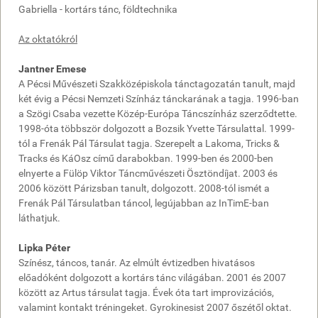
Gabriella - kortárs tánc, földtechnika
Az oktatókról
Jantner Emese
A Pécsi Művészeti Szakközépiskola tánctagozatán tanult, majd
két évig a Pécsi Nemzeti Színház tánckarának a tagja. 1996-ban
a Szögi Csaba vezette Közép-Európa Táncszínház szerződtette.
1998-óta többször dolgozott a Bozsik Yvette Társulattal. 1999-
tól a Frenák Pál Társulat tagja. Szerepelt a Lakoma, Tricks &
Tracks és KáOsz című darabokban. 1999-ben és 2000-ben
elnyerte a Fülöp Viktor Táncművészeti Ösztöndíjat. 2003 és
2006 között Párizsban tanult, dolgozott. 2008-tól ismét a
Frenák Pál Társulatban táncol, legújabban az InTimE-ban
láthatjuk.
Lipka Péter
Színész, táncos, tanár. Az elmúlt évtizedben hivatásos
előadóként dolgozott a kortárs tánc világában. 2001 és 2007
között az Artus társulat tagja. Évek óta tart improvizációs,
valamint kontakt tréningeket. Gyrokinesist 2007 őszétől oktat.