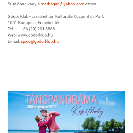
Stúdióban vagy a
mathegab@yahoo.com
címen.
Gödör Klub - Erzsébet téri Kulturális Központ és Park
1051 Budapest, Erzsébet tér
Tel: +36 (20) 201 3868
Web: www.godorklub.hu
E-mail:
spicc@godorklub.hu