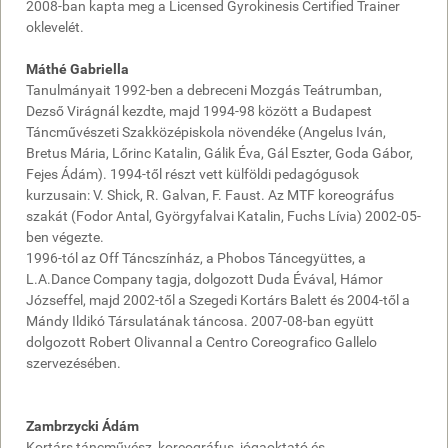
2008-ban kapta meg a Licensed Gyrokinesis Certified Trainer
oklevelét.
Máthé Gabriella
Tanulmányait 1992-ben a debreceni Mozgás Teátrumban,
Dezső Virágnál kezdte, majd 1994-98 között a Budapest
Táncművészeti Szakközépiskola növendéke (Angelus Iván,
Bretus Mária, Lőrinc Katalin, Gálik Éva, Gál Eszter, Goda Gábor,
Fejes Ádám). 1994-től részt vett külföldi pedagógusok
kurzusain: V. Shick, R. Galvan, F. Faust. Az MTF koreográfus
szakát (Fodor Antal, Györgyfalvai Katalin, Fuchs Lívia) 2002-05-
ben végezte.
1996-tól az Off Táncszínház, a Phobos Táncegyüttes, a
L.A.Dance Company tagja, dolgozott Duda Évával, Hámor
Józseffel, majd 2002-től a Szegedi Kortárs Balett és 2004-től a
Mándy Ildikó Társulatának táncosa. 2007-08-ban együtt
dolgozott Robert Olivannal a Centro Coreografico Gallelo
szervezésében.
Zambrzycki Ádám
Kortárs táncművész, koreográfus, jógaoktató és