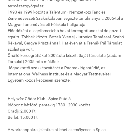
természetgyógyász.
1993 és 1999 között a Talentum - Nemzetközi Tánc és
Zeneművészeti Szakiskolában végezte tanulmányait, 2005-től a
Magyar Táncművészeti Főiskola hallgatója.
Előadóként a legelismertebb hazai koreográfusokkal dolgozott
együtt. Többek között: Bozsik Yvettel, Juronics Tamással, Szabó
Rékával, Gergye Krisztiánnal. Hat éven át a Frenák Pál Társulat
szólistája volt.
Önálló koreográfiákat 2002.óta készít. Saját társulata (Zadam
Társulat) 2005.-óta működik.
Jógaoktatói szakképesítését a Padma Jógastúdió, az
International Wellness Institute és a Magyar Testnevelési
Egyetem közös képzésén szerezte.
Helyszín: Gödör Klub - Spicc Stúdió
Időpont: hétfőtől péntekig 1730 - 2030 között
Óradíj: 2.000 Ft
Bérlet: 15.000 Ft
A workshopokra jelentkezni lehet személyesen a Spicc