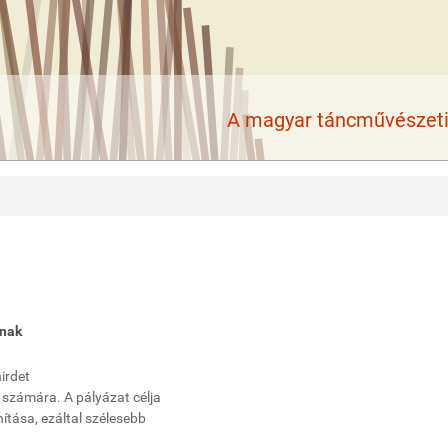
A magyar táncművészeti 
knak
irdet
számára. A pályázat célja
ítása, ezáltal szélesebb