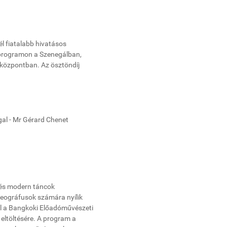
 fiatalabb hivatásos
programon a Szenegálban,
központban. Az ösztöndíj
.
gal - Mr Gérard Chenet
s és modern táncok
eográfusok számára nyílik
 a Bangkoki Előadóművészeti
eltöltésére. A program a