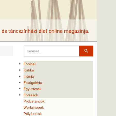
és táncszínházi élet online magazinja.
Keresés
Főoldal
Kritika
Interjú
Fotógaléria
Együttesek
Források
Próbatáncok
Workshopok
Pályázatok