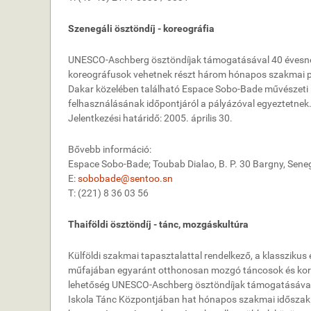
Szenegáli ösztöndíj - koreográfia
UNESCO-Aschberg ösztöndíjak támogatásával 40 évesnél
koreográfusok vehetnek részt három hónapos szakmai 
Dakar közelében található Espace Sobo-Bade művészeti 
felhasználásának időpontjáról a pályázóval egyeztetnek
Jelentkezési határidő: 2005. április 30.
Bővebb információ:
Espace Sobo-Bade; Toubab Dialao, B. P. 30 Bargny, Sene
E:
sobobade@sentoo.sn
T: (221) 8 36 03 56
Thaiföldi ösztöndíj - tánc, mozgáskultúra
Külföldi szakmai tapasztalattal rendelkező, a klassziku
műfajában egyaránt otthonosan mozgó táncosok és kor
lehetőség UNESCO-Aschberg ösztöndíjak támogatásával
Iskola Tánc Központjában hat hónapos szakmai időszak 