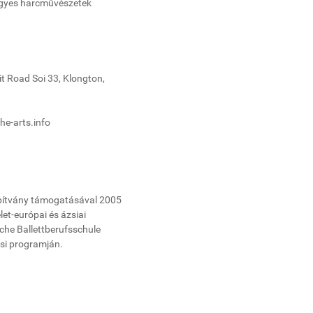
egyes harcművészetek
t Road Soi 33, Klongton,
he-arts.info
pítvány támogatásával 2005
let-európai és ázsiai
sche Ballettberufsschule
si programján.