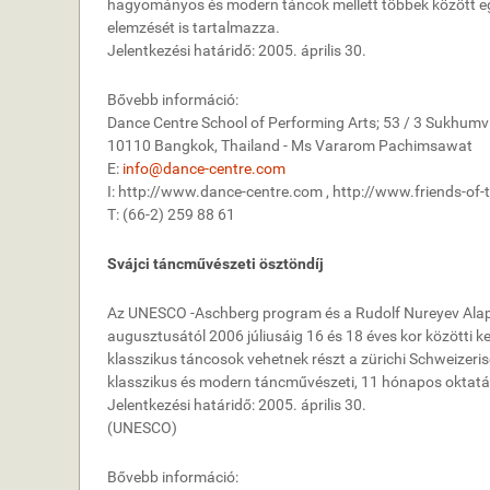
hagyományos és modern táncok mellett többek között 
elemzését is tartalmazza.
Jelentkezési határidő: 2005. április 30.
Bővebb információ:
Dance Centre School of Performing Arts; 53 / 3 Sukhumvi
10110 Bangkok, Thailand - Ms Vararom Pachimsawat
E:
info@dance-centre.com
I: http://www.dance-centre.com , http://www.friends-of-t
T: (66-2) 259 88 61
Svájci táncművészeti ösztöndíj
Az UNESCO -Aschberg program és a Rudolf Nureyev Ala
augusztusától 2006 júliusáig 16 és 18 éves kor közötti ke
klasszikus táncosok vehetnek részt a zürichi Schweizeri
klasszikus és modern táncművészeti, 11 hónapos oktatá
Jelentkezési határidő: 2005. április 30.
(UNESCO)
Bővebb információ: