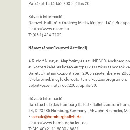
Pályázati határidő: 2005. július 20.
Bővebb információ:
Nemzeti Kulturális Örökség Minisztériuma; 1410 Budapest
I: http://www.nkom.hu
T: (06 1) 484-7102
Német táncművészeti ösztöndíj
A Rudolf Nureyev Alapítvány és az UNESCO-Aschberg p
év közötti kelet- és közép-európai klasszikus táncosok 
Ballett oktatási központjában 2005 szeptembere és 2006 j
iskolai évnek megfelelő időtartamú képzési programon.
Jelentkezési határidő: 2005. április 30.
Bővebb információ:
Ballettschule des Hamburg Ballett - Ballettzentrum Ham
54, D-20535 Hamburg, Germany - Mr John Neumeier, Ms U
E:
schule@hamburgballett.de
I: http://www.hamburgballett.de
T: (49-40) 2111 8830 / 8831