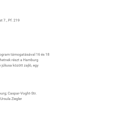
 7., Pf. 219
rogram támogatásával 16 és 18
vehetnek részt a Hamburg
úliusa között zajló, egy
burg; Caspar-Voght-Str.
rsula Ziegler