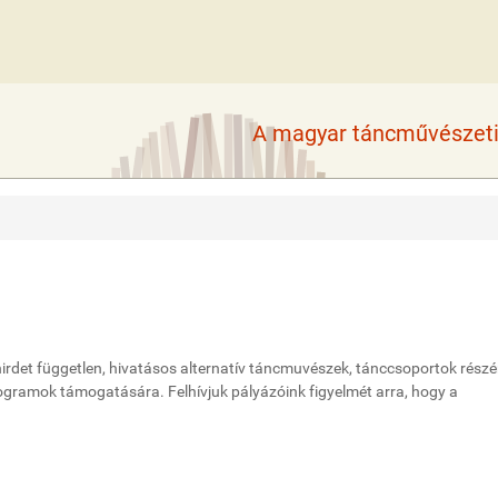
A magyar táncművészeti 
det független, hivatásos alternatív táncmuvészek, tánccsoportok részé
ogramok támogatására. Felhívjuk pályázóink figyelmét arra, hogy a