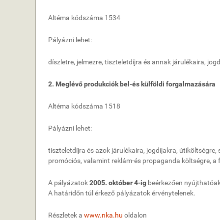
Altéma kódszáma 1534
Pályázni lehet:
díszletre, jelmezre, tiszteletdíjra és annak járulékaira, 
2. Meglévő produkciók bel-és külföldi forgalmazására
Altéma kódszáma 1518
Pályázni lehet:
tiszteletdíjra és azok járulékaira, jogdíjakra, útiköltségre
promóciós, valamint reklám-és propaganda költségre, a f
A pályázatok
2005. október 4-ig
beérkezően nyújthatóak
A határidőn túl érkező pályázatok érvénytelenek.
Részletek a
www.nka.hu
oldalon