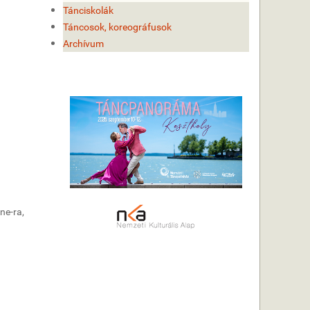
Tánciskolák
Táncosok, koreográfusok
Archívum
rne-ra,