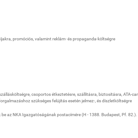
jogdíjakra, promóciós, valamint reklám- és propaganda-költségre
, szállásköltségre, csoportos étkeztetésre, szállításra, biztosításra, ATA-ca
orgalmazáshoz szükséges felújítás esetén jelmez-, és díszletköltségre
 be az NKA Igazgatóságának postacímére (H - 1388. Budapest, Pf. 82.).