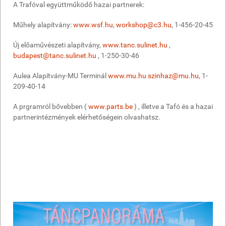
A Trafóval együttműködő hazai partnerek:
Műhely alapítvány:
www.wsf.hu
,
workshop@c3.hu
, 1-456-20-45
Új előaművészeti alapítvány,
www.tanc.sulinet.hu
,
budapest@tanc.sulinet.hu
, 1-250-30-46
Aulea Alapítvány-MU Terminál
www.mu.hu
szinhaz@mu.hu
, 1-
209-40-14
A prgramról bővebben (
www.parts.be
) , illetve a Tafó és a hazai
partnerintézmények elérhetőségein olvashatsz.