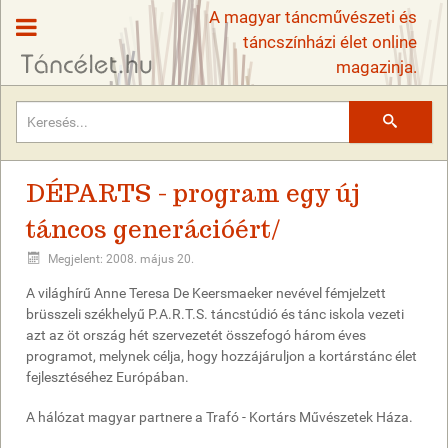
A magyar táncművészeti és
táncszínházi élet online
magazinja.
Keresés
DÉPARTS - program egy új
táncos generációért/
Megjelent: 2008. május 20.
A világhírű Anne Teresa De Keersmaeker nevével fémjelzett
brüsszeli székhelyű P.A.R.T.S. táncstúdió és tánc iskola vezeti
azt az öt ország hét szervezetét összefogó három éves
programot, melynek célja, hogy hozzájáruljon a kortárstánc élet
fejlesztéséhez Európában.
A hálózat magyar partnere a Trafó - Kortárs Művészetek Háza.